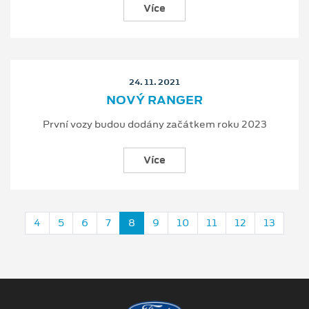
Více
24. 11. 2021
NOVÝ RANGER
První vozy budou dodány začátkem roku 2023
Více
4
5
6
7
8
9
10
11
12
13