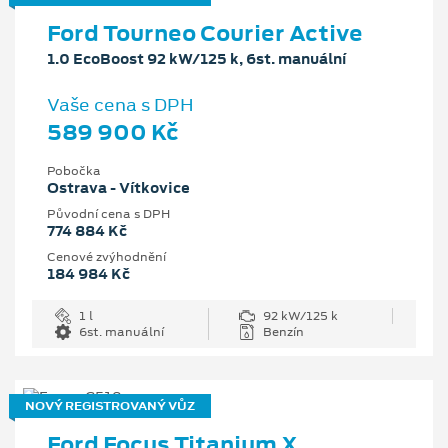
Ford Tourneo Courier Active
1.0 EcoBoost 92 kW/125 k, 6st. manuální
Vaše cena s DPH
589 900 Kč
Pobočka
Ostrava - Vítkovice
Původní cena s DPH
774 884 Kč
Cenové zvýhodnění
184 984 Kč
1 l
92 kW/125 k
6st. manuální
Benzín
NOVÝ REGISTROVANÝ VŮZ
Ford Focus Titanium X