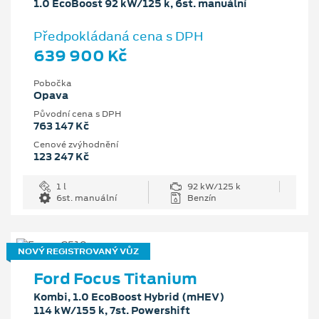
1.0 EcoBoost 92 kW/125 k, 6st. manuální
Předpokládaná cena s DPH
639 900 Kč
Pobočka
Opava
Původní cena s DPH
763 147 Kč
Cenové zvýhodnění
123 247 Kč
1 l
92 kW/125 k
6st. manuální
Benzín
NOVÝ REGISTROVANÝ VŮZ
Ford Focus Titanium
Kombi, 1.0 EcoBoost Hybrid (mHEV)
114 kW/155 k, 7st. Powershift