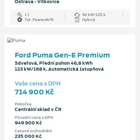
Ostrava - Vítkovice
1 l
92 kW/125 k
7st. Powershift
Hybrid
Ford Puma Gen-E Premium
5dveřová, Přední pohon 46,8 kWh
123 kW/168 k, Automatická 1stupňová
Vaše cena s DPH
714 900 Kč
Pobočka
Centrální sklad v ČR
Původní cena s DPH
949 900 Kč
Cenové zvýhodnění
235 000 Kč