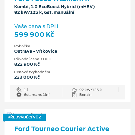
Kombi, 1.0 EcoBoost Hybrid (mHEV)
92 kW/125 k, 6st. manuální
Vaše cena s DPH
599 900 Kč
Pobočka
Ostrava - Vítkovice
Původní cena s DPH
822 900 Kč
Cenové zvýhodnění
223 000 Kč
1 l
92 kW/125 k
6st. manuální
Benzín
PŘEDVÁDĚCÍ VŮZ
Ford Tourneo Courier Active