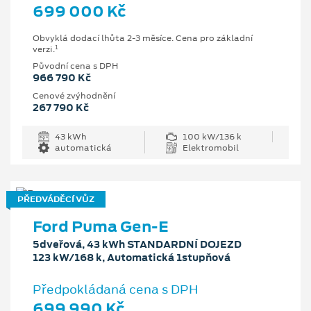
699 000 Kč
Obvyklá dodací lhůta 2-3 měsíce. Cena pro základní
1
verzi.
Původní cena s DPH
966 790 Kč
Cenové zvýhodnění
267 790 Kč
43 kWh
100 kW/136 k
automatická
Elektromobil
PŘEDVÁDĚCÍ VŮZ
Ford Puma Gen-E
5dveřová, 43 kWh STANDARDNÍ DOJEZD
123 kW/168 k, Automatická 1stupňová
Předpokládaná cena s DPH
699 990 Kč