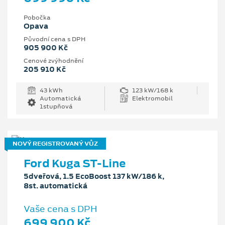
Pobočka
Opava
Původní cena s DPH
905 900 Kč
Cenové zvýhodnění
205 910 Kč
43 kWh
123 kW/168 k
Automatická
Elektromobil
1stupňová
NOVÝ REGISTROVANÝ VŮZ
Ford Kuga ST-Line
5dveřová, 1.5 EcoBoost 137 kW/186 k,
8st. automatická
Vaše cena s DPH
699 900 Kč