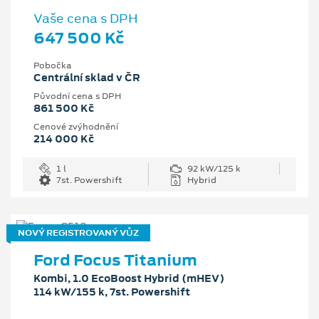
Vaše cena s DPH
647 500 Kč
Pobočka
Centrální sklad v ČR
Původní cena s DPH
861 500 Kč
Cenové zvýhodnění
214 000 Kč
1 l
92 kW/125 k
7st. Powershift
Hybrid
NOVÝ REGISTROVANÝ VŮZ
Ford Focus Titanium
Kombi, 1.0 EcoBoost Hybrid (mHEV)
114 kW/155 k, 7st. Powershift