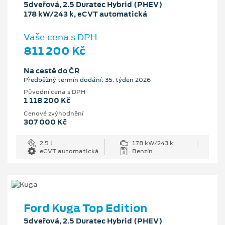
5dveřová, 2.5 Duratec Hybrid (PHEV)
178 kW/243 k, eCVT automatická
Vaše cena s DPH
811 200 Kč
Na cestě do ČR
Předběžný termín dodání: 35. týden 2026
Původní cena s DPH
1 118 200 Kč
Cenové zvýhodnění
307 000 Kč
2.5 l
178 kW/243 k
eCVT automatická
Benzín
Ford Kuga Top Edition
5dveřová, 2.5 Duratec Hybrid (PHEV)