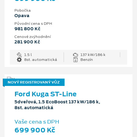
Pobočka
Opava
Původní cena s DPH
981 800 Kč
Cenové zvýhodnění
281 900 Kč
1.5 l
137 kW/186 k
8st. automatická
Benzín
NOVÝ REGISTROVANÝ VŮZ
Ford Kuga ST-Line
5dveřová, 1.5 EcoBoost 137 kW/186 k,
8st. automatická
Vaše cena s DPH
699 900 Kč