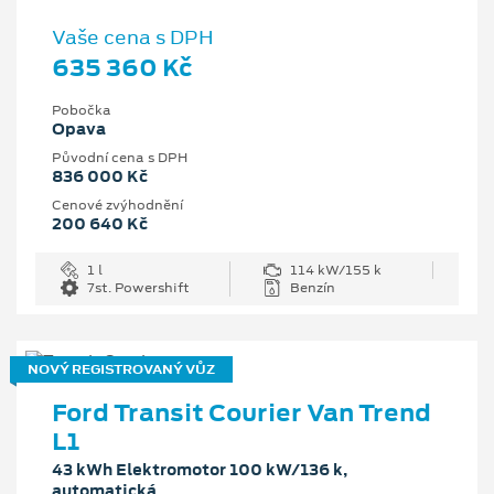
Vaše cena s DPH
635 360 Kč
Pobočka
Opava
Původní cena s DPH
836 000 Kč
Cenové zvýhodnění
200 640 Kč
1 l
114 kW/155 k
7st. Powershift
Benzín
NOVÝ REGISTROVANÝ VŮZ
Ford Transit Courier Van Trend
L1
43 kWh Elektromotor 100 kW/136 k,
automatická