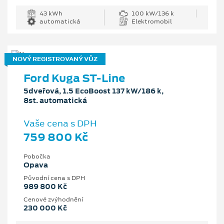
43 kWh
100 kW/136 k
automatická
Elektromobil
NOVÝ REGISTROVANÝ VŮZ
Ford Kuga ST-Line
5dveřová, 1.5 EcoBoost 137 kW/186 k,
8st. automatická
Vaše cena s DPH
759 800 Kč
Pobočka
Opava
Původní cena s DPH
989 800 Kč
Cenové zvýhodnění
230 000 Kč