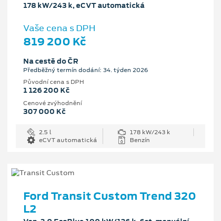
178 kW/243 k, eCVT automatická
Vaše cena s DPH
819 200 Kč
Na cestě do ČR
Předběžný termín dodání: 34. týden 2026
Původní cena s DPH
1 126 200 Kč
Cenové zvýhodnění
307 000 Kč
2.5 l
178 kW/243 k
eCVT automatická
Benzín
Ford Transit Custom Trend 320
L2