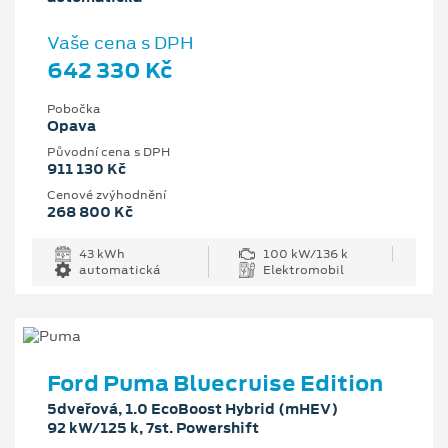
Vaše cena s DPH
642 330 Kč
Pobočka
Opava
Původní cena s DPH
911 130 Kč
Cenové zvýhodnění
268 800 Kč
43 kWh
100 kW/136 k
automatická
Elektromobil
Ford Puma Bluecruise Edition
5dveřová, 1.0 EcoBoost Hybrid (mHEV)
92 kW/125 k, 7st. Powershift