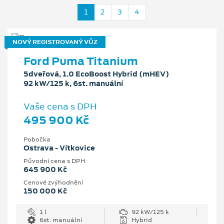
1
2
3
4
NOVÝ REGISTROVANÝ VŮZ
Ford Puma Titanium
5dveřová, 1.0 EcoBoost Hybrid (mHEV)
92 kW/125 k, 6st. manuální
Vaše cena s DPH
495 900 Kč
Pobočka
Ostrava - Vítkovice
Původní cena s DPH
645 900 Kč
Cenové zvýhodnění
150 000 Kč
1 l
92 kW/125 k
6st. manuální
Hybrid