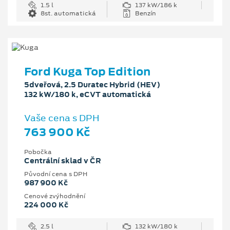
1.5 l
137 kW/186 k
8st. automatická
Benzín
Ford Kuga Top Edition
5dveřová, 2.5 Duratec Hybrid (HEV)
132 kW/180 k, eCVT automatická
Vaše cena s DPH
763 900 Kč
Pobočka
Centrální sklad v ČR
Původní cena s DPH
987 900 Kč
Cenové zvýhodnění
224 000 Kč
2.5 l
132 kW/180 k