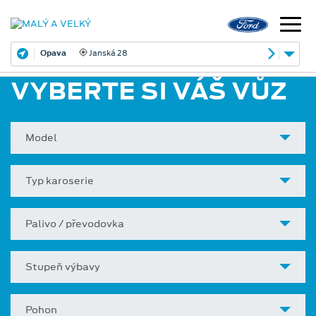
Opava
Janská 28
VYBERTE SI VÁŠ VŮZ
Model
Typ karoserie
Palivo / převodovka
Stupeň výbavy
Pohon