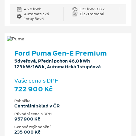
46.8 kWh
123 kW/168 k
Automatická
Elektromobil
1stupňová
Ford Puma Gen-E Premium
5dveřová, Přední pohon 46,8 kWh
123 kW/168 k, Automatická 1stupňová
Vaše cena s DPH
722 900 Kč
Pobočka
Centrální sklad v ČR
Původní cena s DPH
957 900 Kč
Cenové zvýhodnění
235 000 Kč