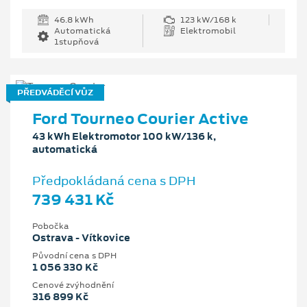
46.8 kWh
123 kW/168 k
Automatická
Elektromobil
1stupňová
PŘEDVÁDĚCÍ VŮZ
Ford Tourneo Courier Active
43 kWh Elektromotor 100 kW/136 k,
automatická
Předpokládaná cena s DPH
739 431 Kč
Pobočka
Ostrava - Vítkovice
Původní cena s DPH
1 056 330 Kč
Cenové zvýhodnění
316 899 Kč