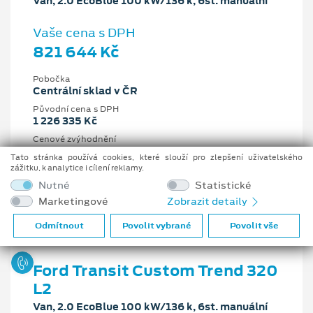
Van, 2.0 EcoBlue 100 kW/136 k, 6st. manuální
Vaše cena s DPH
821 644 Kč
Pobočka
Centrální sklad v ČR
Původní cena s DPH
1 226 335 Kč
Cenové zvýhodnění
404 691 Kč
Tato stránka používá cookies, které slouží pro zlepšení uživatelského
zážitku, k analytice i cílení reklamy.
2 l
100 kW/136 k
Nutné
Statistické
6st. manuální
Nafta
Marketingové
Zobrazit detaily
Odmítnout
Povolit vybrané
Povolit vše
Ford Transit Custom Trend 320
L2
Van, 2.0 EcoBlue 100 kW/136 k, 6st. manuální