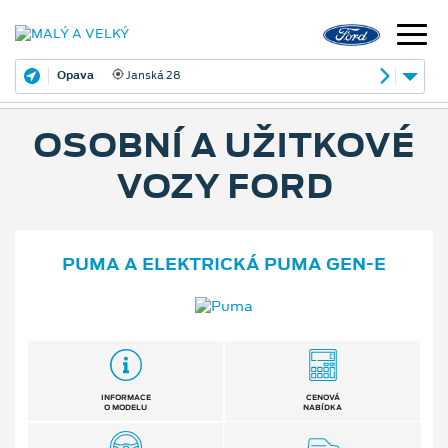
Opava
Janská 28
OSOBNÍ A UŽITKOVÉ
VOZY FORD
PUMA A ELEKTRICKÁ PUMA GEN⁠-⁠E
INFORMACE
CENOVÁ
O MODELU
NABÍDKA