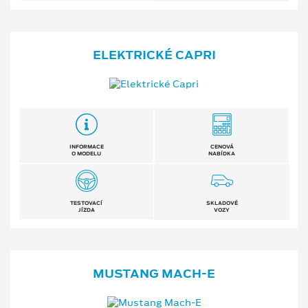
ELEKTRICKÉ CAPRI
INFORMACE
CENOVÁ
O MODELU
NABÍDKA
TESTOVACÍ
SKLADOVÉ
JÍZDA
VOZY
MUSTANG MACH⁠-⁠E