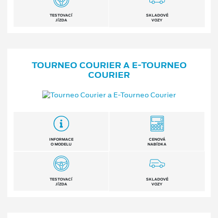
TESTOVACÍ
SKLADOVÉ
JÍZDA
VOZY
TOURNEO COURIER A E⁠-⁠TOURNEO
COURIER
INFORMACE
CENOVÁ
O MODELU
NABÍDKA
TESTOVACÍ
SKLADOVÉ
JÍZDA
VOZY