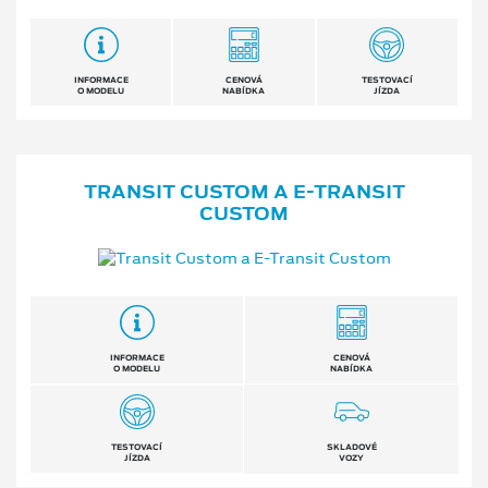
INFORMACE
CENOVÁ
TESTOVACÍ
O MODELU
NABÍDKA
JÍZDA
TRANSIT CUSTOM A E⁠-⁠TRANSIT
CUSTOM
INFORMACE
CENOVÁ
O MODELU
NABÍDKA
TESTOVACÍ
SKLADOVÉ
JÍZDA
VOZY