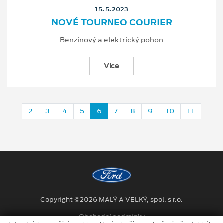
15. 5. 2023
NOVÉ TOURNEO COURIER
Benzinový a elektrický pohon
Více
2
3
4
5
6
7
8
9
10
11
Copyright ©2026 MALÝ A VELKÝ, spol. s r.o.
Obchodní podmínky