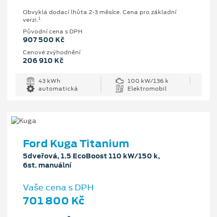
Obvyklá dodací lhůta 2-3 měsíce. Cena pro základní
1
verzi.
Původní cena s DPH
907 500 Kč
Cenové zvýhodnění
206 910 Kč
43 kWh
100 kW/136 k
automatická
Elektromobil
Ford Kuga Titanium
5dveřová, 1.5 EcoBoost 110 kW/150 k,
6st. manuální
Vaše cena s DPH
701 800 Kč