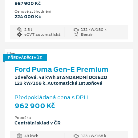
987 900 Kč
Cenové zvýhodnění
224 000 Kč
2.5 l
132 kW/180 k
eCVT automatická
Benzín
PŘEDVÁDĚCÍ VŮZ
Ford Puma Gen-E Premium
5dveřová, 43 kWh STANDARDNÍ DOJEZD
123 kW/168 k, Automatická 1stupňová
Předpokládaná cena s DPH
962 900 Kč
Pobočka
Centrální sklad v ČR
43 kWh
123 kW/168 k