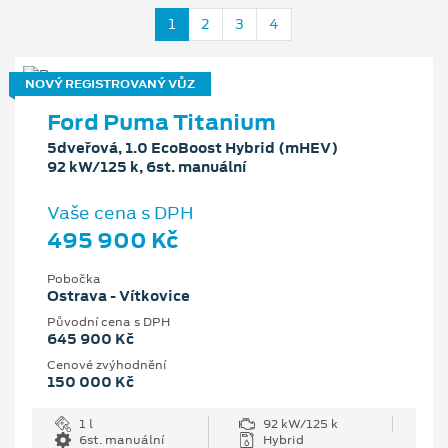
1
2
3
4
NOVÝ REGISTROVANÝ VŮZ
Ford Puma Titanium
5dveřová, 1.0 EcoBoost Hybrid (mHEV)
92 kW/125 k, 6st. manuální
Vaše cena s DPH
495 900 Kč
Pobočka
Ostrava - Vítkovice
Původní cena s DPH
645 900 Kč
Cenové zvýhodnění
150 000 Kč
1 l
92 kW/125 k
6st. manuální
Hybrid