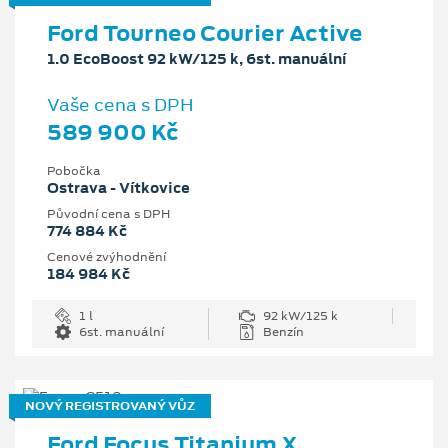
Ford Tourneo Courier Active
1.0 EcoBoost 92 kW/125 k, 6st. manuální
Vaše cena s DPH
589 900 Kč
Pobočka
Ostrava - Vítkovice
Původní cena s DPH
774 884 Kč
Cenové zvýhodnění
184 984 Kč
1 l
92 kW/125 k
6st. manuální
Benzín
NOVÝ REGISTROVANÝ VŮZ
Ford Focus Titanium X