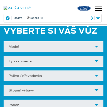
Opava
Janská 28
VYBERTE SI VÁŠ VŮZ
Model
Typ karoserie
Palivo / převodovka
Stupeň výbavy
Pohon