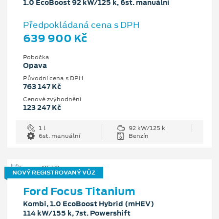
1.0 EcoBoost 92 kW/125 k, 6st. manuální
Předpokládaná cena s DPH
639 900 Kč
Pobočka
Opava
Původní cena s DPH
763 147 Kč
Cenové zvýhodnění
123 247 Kč
1 l
92 kW/125 k
6st. manuální
Benzín
NOVÝ REGISTROVANÝ VŮZ
Ford Focus Titanium
Kombi, 1.0 EcoBoost Hybrid (mHEV)
114 kW/155 k, 7st. Powershift