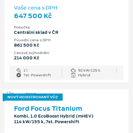
Vaše cena s DPH
647 500 Kč
Pobočka
Centrální sklad v ČR
Původní cena s DPH
861 500 Kč
Cenové zvýhodnění
214 000 Kč
1 l
92 kW/125 k
7st. Powershift
Hybrid
NOVÝ REGISTROVANÝ VŮZ
Ford Focus Titanium
Kombi, 1.0 EcoBoost Hybrid (mHEV)
114 kW/155 k, 7st. Powershift