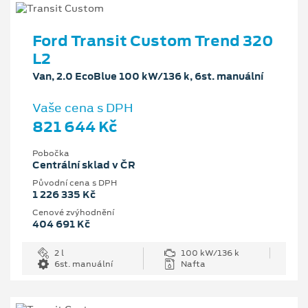
Ford Transit Custom Trend 320
L2
Van, 2.0 EcoBlue 100 kW/136 k, 6st. manuální
Vaše cena s DPH
821 644 Kč
Pobočka
Centrální sklad v ČR
Původní cena s DPH
1 226 335 Kč
Cenové zvýhodnění
404 691 Kč
2 l
100 kW/136 k
6st. manuální
Nafta