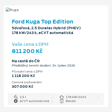
Ford Kuga Top Edition
5dveřová, 2.5 Duratec Hybrid (PHEV)
178 kW/243 k, eCVT automatická
Vaše cena s DPH
811 200 Kč
Na cestě do ČR
Předběžný termín dodání: 34. týden 2026
Původní cena s DPH
1 118 200 Kč
Cenové zvýhodnění
307 000 Kč
2.5 l
178 kW/243 k
eCVT automatická
Benzín