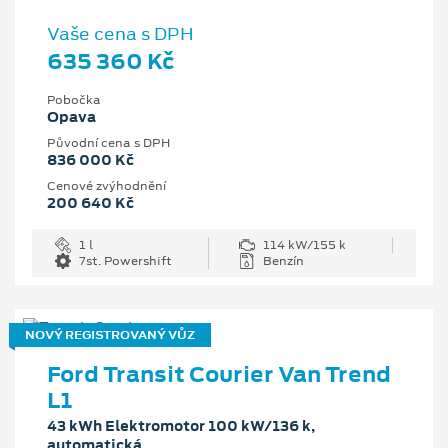
Vaše cena s DPH
635 360 Kč
Pobočka
Opava
Původní cena s DPH
836 000 Kč
Cenové zvýhodnění
200 640 Kč
1 l
114 kW/155 k
7st. Powershift
Benzín
NOVÝ REGISTROVANÝ VŮZ
Ford Transit Courier Van Trend
L1
43 kWh Elektromotor 100 kW/136 k,
automatická