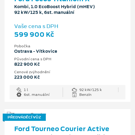
Kombi, 1.0 EcoBoost Hybrid (mHEV)
92 kW/125 k, 6st. manuální
Vaše cena s DPH
599 900 Kč
Pobočka
Ostrava - Vítkovice
Původní cena s DPH
822 900 Kč
Cenové zvýhodnění
223 000 Kč
1 l
92 kW/125 k
6st. manuální
Benzín
PŘEDVÁDĚCÍ VŮZ
Ford Tourneo Courier Active