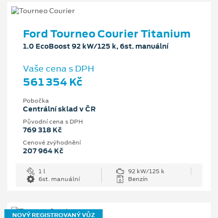
Ford Tourneo Courier Titanium
1.0 EcoBoost 92 kW/125 k, 6st. manuální
Vaše cena s DPH
561 354 Kč
Pobočka
Centrální sklad v ČR
Původní cena s DPH
769 318 Kč
Cenové zvýhodnění
207 964 Kč
1 l
92 kW/125 k
6st. manuální
Benzín
NOVÝ REGISTROVANÝ VŮZ