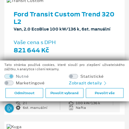
Ford Transit Custom Trend 320
L2
Van, 2.0 EcoBlue 100 kW/136 k, 6st. manuální
Vaše cena s DPH
821 644 Kč
Pobočka
Tato stránka používá cookies, které slouží pro zlepšení uživatelského
Opava
zážitku, k analytice i cílení reklamy.
Původní cena s DPH
Nutné
Statistické
1 226 335 Kč
Marketingové
Zobrazit detaily
Cenové zvýhodnění
404 691 Kč
Odmítnout
Povolit vybrané
Povolit vše
2 l
100 kW/136 k
6st. manuální
Nafta