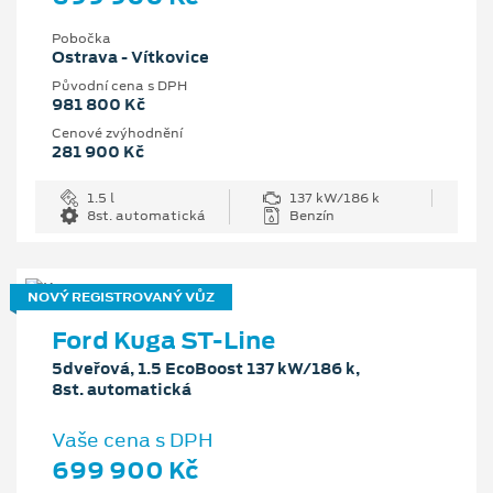
Pobočka
Ostrava - Vítkovice
Původní cena s DPH
981 800 Kč
Cenové zvýhodnění
281 900 Kč
1.5 l
137 kW/186 k
8st. automatická
Benzín
NOVÝ REGISTROVANÝ VŮZ
Ford Kuga ST-Line
5dveřová, 1.5 EcoBoost 137 kW/186 k,
8st. automatická
Vaše cena s DPH
699 900 Kč