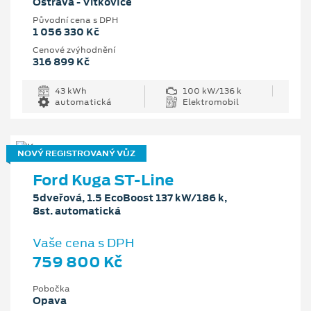
Ostrava - Vítkovice
Původní cena s DPH
1 056 330 Kč
Cenové zvýhodnění
316 899 Kč
43 kWh
100 kW/136 k
automatická
Elektromobil
NOVÝ REGISTROVANÝ VŮZ
Ford Kuga ST-Line
5dveřová, 1.5 EcoBoost 137 kW/186 k,
8st. automatická
Vaše cena s DPH
759 800 Kč
Pobočka
Opava