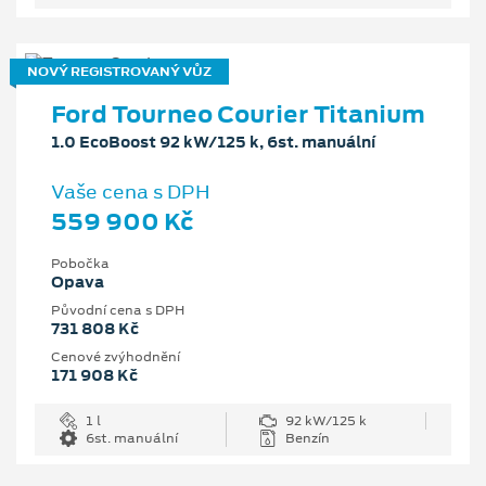
NOVÝ REGISTROVANÝ VŮZ
Ford Tourneo Courier Titanium
1.0 EcoBoost 92 kW/125 k, 6st. manuální
Vaše cena s DPH
559 900 Kč
Pobočka
Opava
Původní cena s DPH
731 808 Kč
Cenové zvýhodnění
171 908 Kč
1 l
92 kW/125 k
6st. manuální
Benzín