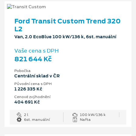
Ford Transit Custom Trend 320
L2
Van, 2.0 EcoBlue 100 kW/136 k, 6st. manuální
Vaše cena s DPH
821 644 Kč
Pobočka
Centrální sklad v ČR
Původní cena s DPH
1 226 335 Kč
Cenové zvýhodnění
404 691 Kč
2 l
100 kW/136 k
6st. manuální
Nafta