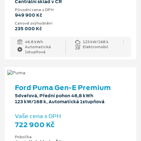
Centrální sklad v ČR
Původní cena s DPH
949 900 Kč
Cenové zvýhodnění
235 000 Kč
46.8 kWh
123 kW/168 k
Automatická
Elektromobil
1stupňová
Ford Puma Gen-E Premium
5dveřová, Přední pohon 46,8 kWh
123 kW/168 k, Automatická 1stupňová
Vaše cena s DPH
722 900 Kč
Pobočka