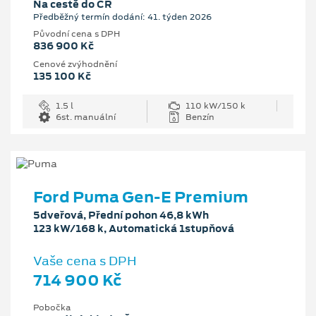
Na cestě do ČR
Předběžný termín dodání: 41. týden 2026
Původní cena s DPH
836 900 Kč
Cenové zvýhodnění
135 100 Kč
1.5 l
110 kW/150 k
6st. manuální
Benzín
Ford Puma Gen-E Premium
5dveřová, Přední pohon 46,8 kWh
123 kW/168 k, Automatická 1stupňová
Vaše cena s DPH
714 900 Kč
Pobočka