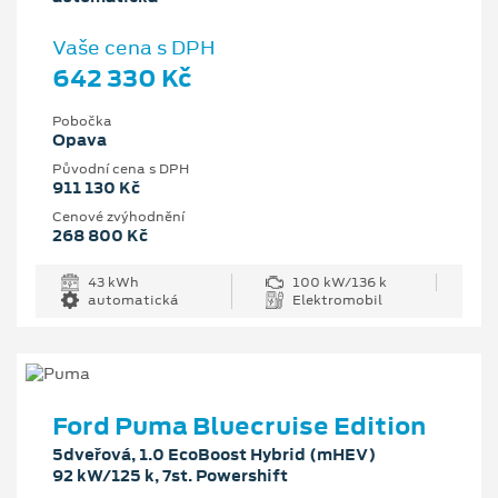
Vaše cena s DPH
642 330 Kč
Pobočka
Opava
Původní cena s DPH
911 130 Kč
Cenové zvýhodnění
268 800 Kč
43 kWh
100 kW/136 k
automatická
Elektromobil
Ford Puma Bluecruise Edition
5dveřová, 1.0 EcoBoost Hybrid (mHEV)
92 kW/125 k, 7st. Powershift