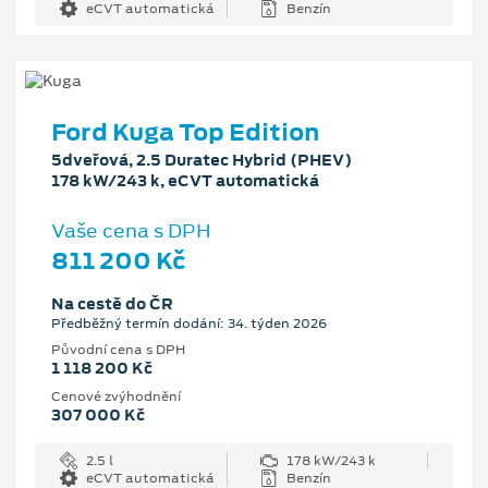
eCVT automatická
Benzín
Ford Kuga Top Edition
5dveřová, 2.5 Duratec Hybrid (PHEV)
178 kW/243 k, eCVT automatická
Vaše cena s DPH
811 200 Kč
Na cestě do ČR
Předběžný termín dodání: 34. týden 2026
Původní cena s DPH
1 118 200 Kč
Cenové zvýhodnění
307 000 Kč
2.5 l
178 kW/243 k
eCVT automatická
Benzín