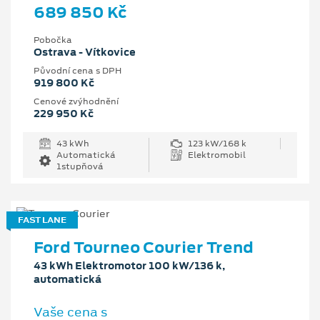
689 850 Kč
Pobočka
Ostrava - Vítkovice
Původní cena s DPH
919 800 Kč
Cenové zvýhodnění
229 950 Kč
43 kWh
123 kW/168 k
Automatická
Elektromobil
1stupňová
FAST LANE
Ford Tourneo Courier Trend
43 kWh Elektromotor 100 kW/136 k,
automatická
Vaše cena s