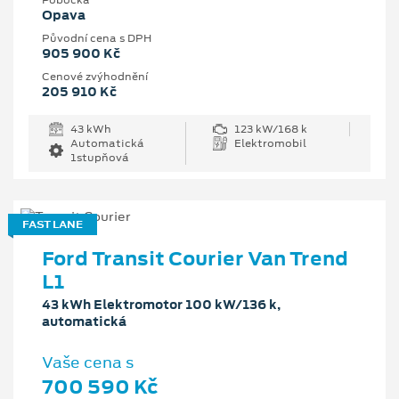
Pobočka
Opava
Původní cena s DPH
905 900 Kč
Cenové zvýhodnění
205 910 Kč
43 kWh
123 kW/168 k
Automatická
Elektromobil
1stupňová
FAST LANE
Ford Transit Courier Van Trend
L1
43 kWh Elektromotor 100 kW/136 k,
automatická
Vaše cena s
700 590 Kč