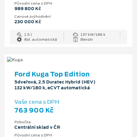
Původní cena s DPH
989 800 Kč
Cenové zvýhodnění
230 000 Kč
1.5 l
137 kW/186 k
8st. automatická
Benzín
Ford Kuga Top Edition
5dveřová, 2.5 Duratec Hybrid (HEV)
132 kW/180 k, eCVT automatická
Vaše cena s DPH
763 900 Kč
Pobočka
Centrální sklad v ČR
Původní cena s DPH