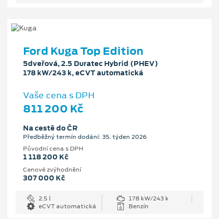
Ford Kuga Top Edition
5dveřová, 2.5 Duratec Hybrid (PHEV)
178 kW/243 k, eCVT automatická
Vaše cena s DPH
811 200 Kč
Na cestě do ČR
Předběžný termín dodání: 35. týden 2026
Původní cena s DPH
1 118 200 Kč
Cenové zvýhodnění
307 000 Kč
2.5 l
178 kW/243 k
eCVT automatická
Benzín