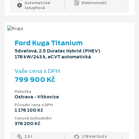
Automatická
Elektromobil
1stupňová
Ford Kuga Titanium
5dveřová, 2.5 Duratec Hybrid (PHEV)
178 kW/243 k, eCVT automatická
Vaše cena s DPH
799 900 Kč
Pobočka
Ostrava - Vítkovice
Původní cena s DPH
1 176 100 Kč
Cenové zvýhodnění
376 200 Kč
2.5 l
178 kW/243 k