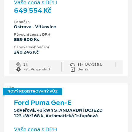
Vaše cena s DPH
649 554 Kč
Pobočka
Ostrava - Vítkovice
Původní cena s DPH
889 800 Kč
Cenové zvýhodnění
240 246 Kč
1 l
114 kW/155 k
7st. Powershift
Benzín
NOVÝ REGISTROVANÝ VŮZ
Ford Puma Gen-E
5dveřová, 43 kWh STANDARDNÍ DOJEZD
123 kW/168 k, Automatická 1stupňová
Vaše cena s DPH