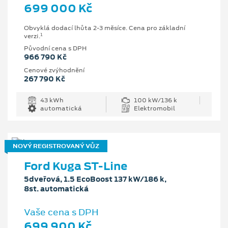
699 000 Kč
Obvyklá dodací lhůta 2-3 měsíce. Cena pro základní
1
verzi.
Původní cena s DPH
966 790 Kč
Cenové zvýhodnění
267 790 Kč
43 kWh
100 kW/136 k
automatická
Elektromobil
NOVÝ REGISTROVANÝ VŮZ
Ford Kuga ST-Line
5dveřová, 1.5 EcoBoost 137 kW/186 k,
8st. automatická
Vaše cena s DPH
699 900 Kč