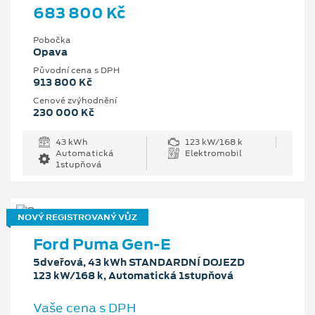
683 800 Kč
Pobočka
Opava
Původní cena s DPH
913 800 Kč
Cenové zvýhodnění
230 000 Kč
43 kWh
123 kW/168 k
Automatická
Elektromobil
1stupňová
NOVÝ REGISTROVANÝ VŮZ
Ford Puma Gen-E
5dveřová, 43 kWh STANDARDNÍ DOJEZD
123 kW/168 k, Automatická 1stupňová
Vaše cena s DPH