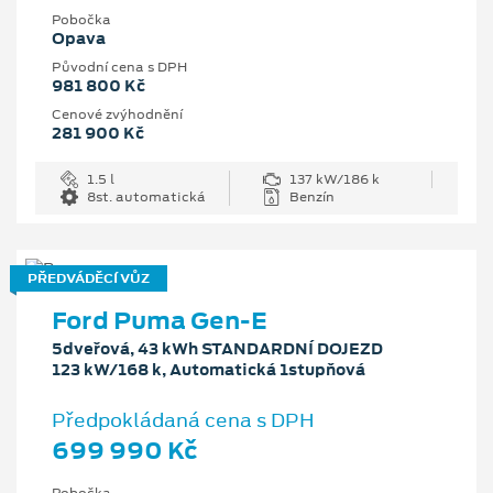
Pobočka
Opava
Původní cena s DPH
981 800 Kč
Cenové zvýhodnění
281 900 Kč
1.5 l
137 kW/186 k
8st. automatická
Benzín
PŘEDVÁDĚCÍ VŮZ
Ford Puma Gen-E
5dveřová, 43 kWh STANDARDNÍ DOJEZD
123 kW/168 k, Automatická 1stupňová
Předpokládaná cena s DPH
699 990 Kč