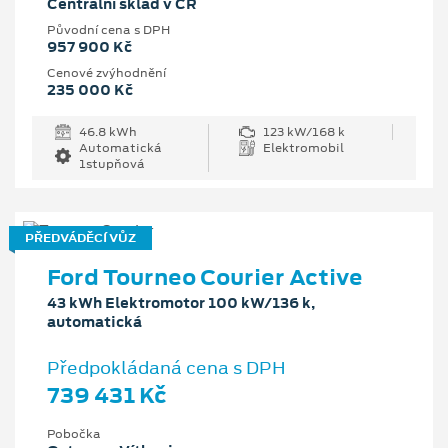
Centrální sklad v ČR
Původní cena s DPH
957 900 Kč
Cenové zvýhodnění
235 000 Kč
46.8 kWh
123 kW/168 k
Automatická
Elektromobil
1stupňová
PŘEDVÁDĚCÍ VŮZ
Ford Tourneo Courier Active
43 kWh Elektromotor 100 kW/136 k,
automatická
Předpokládaná cena s DPH
739 431 Kč
Pobočka