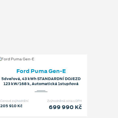
Ford Puma Gen-E
5dveřová, 43 kWh STANDARDNÍ DOJEZD
123 kW/168 k, Automatická 1stupňová
Cenové zvýhodnění
Zvýhodněná cena s DPH
205 910 Kč
699 990 Kč