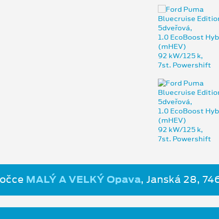
bočce
MALÝ A VELKÝ Opava
, Janská 28, 7