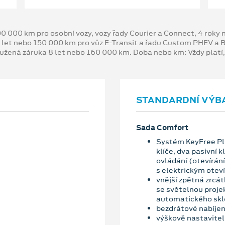
00 000 km pro osobní vozy, vozy řady Courier a Connect, 4 rok
 let nebo 150 000 km pro vůz E-Transit a řadu Custom PHEV a
oužená záruka 8 let nebo 160 000 km. Doba nebo km: Vždy platí
STANDARDNÍ VÝB
Sada Comfort
Systém KeyFree Plu
klíče, dva pasivní 
ovládání (otevírání
s elektrickým otev
vnější zpětná zrcá
se světelnou projek
automatického sklo
bezdrátové nabíjení
výškově nastavitel