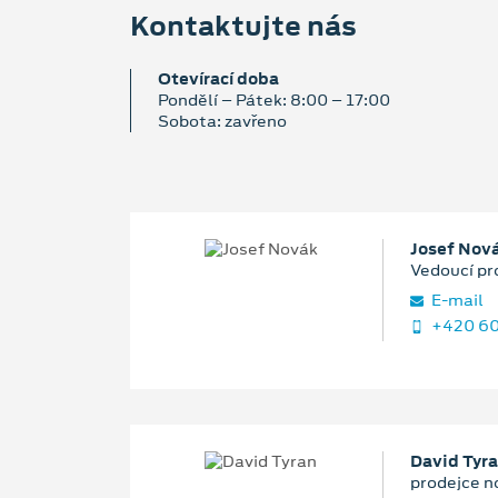
Kontaktujte nás
Otevírací doba
Pondělí – Pátek: 8:00 – 17:00
Sobota: zavřeno
Josef Nov
Vedoucí pr
E‑mail
+420 60
David Tyr
prodejce n