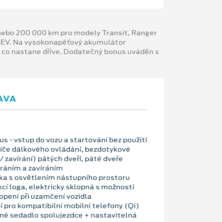
y nebo 200 000 km pro modely Transit, Ranger
 BEV. Na vysokonapěťový akumulátor
, co nastane dříve. Dodatečný bonus uváděn s
AVA
s - vstup do vozu a startování bez použití
klíče dálkového ovládání, bezdotykové
/ zavírání) pátých dveří, páté dveře
íráním a zavíráním
tka s osvětlením nástupního prostoru
cí loga, elektricky sklopná s možností
pení při uzamčení vozidla
 pro kompatibilní mobilní telefony (Qi)
né sedadlo spolujezdce + nastavitelná