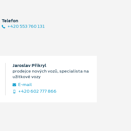
Telefon
+420 553 760 131
Jaroslav Přikryl
prodejce nových vozů, specialista na
užitkové vozy
E‑mail
+420 602 777 866