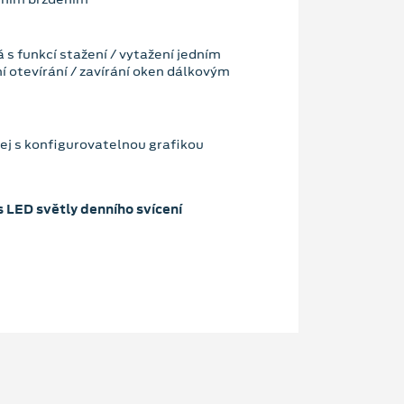
 s funkcí stažení / vytažení jedním
í otevírání / zavírání oken dálkovým
lej s konfigurovatelnou grafikou
e
 LED světly denního svícení