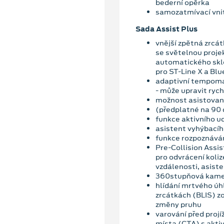
bederní opěrka
samozatmívací vnit
Sada Assist Plus
vnější zpětná zrcá
se světelnou projek
automatického sklo
pro ST-Line X a Blu
adaptivní tempomat
- může upravit rych
možnost asistované
(předplatné na 90 
funkce aktivního u
asistent vyhýbací
funkce rozpoznáván
Pre-Collision Assis
pro odvrácení koli
vzdálenosti, asiste
360stupňová kam
hlídání mrtvého úhl
zrcátkách (BLIS) z
změny pruhu
varování před projí
místa (CTA) s akti