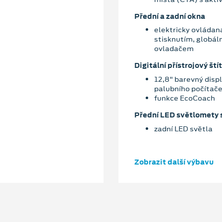
Přední a zadní okna
elektricky ovládaná
stisknutím, globáln
ovladačem
Digitální přístrojový štít
12,8" barevný disp
palubního počítač
funkce EcoCoach
Přední LED světlomety s
zadní LED světla
Zobrazit další výbavu