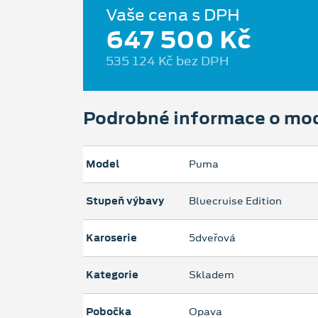
Vaše cena s DPH
647 500 Kč
535 124 Kč bez DPH
Podrobné informace o mo
Model
Puma
Stupeň výbavy
Bluecruise Edition
Karoserie
5dveřová
Kategorie
Skladem
Pobočka
Opava