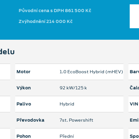
Původní cena s DPH 861 500 Kč
Zvýhodnění 214 000 Kč
delu
Motor
1.0 EcoBoost Hybrid (mHEV)
Bar
Výkon
92 kW/125 k
Čal
Palivo
Hybrid
VIN
Převodovka
7st. Powershift
Emi
Pohon
Přední
Spo