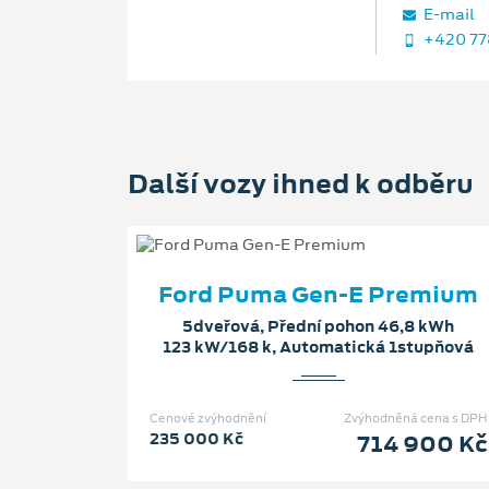
E‑mail
+420 77
Další vozy ihned k odběru
Ford Puma Gen-E Premium
5dveřová, Přední pohon 46,8 kWh
123 kW/168 k, Automatická 1stupňová
Cenové zvýhodnění
Zvýhodněná cena s DPH
235 000 Kč
714 900 Kč