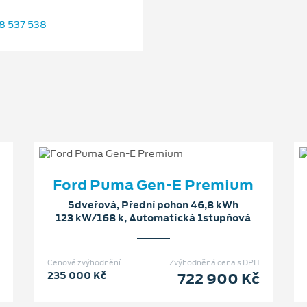
8 537 538
Ford Puma Gen-E Premium
5dveřová, Přední pohon 46,8 kWh
123 kW/168 k, Automatická 1stupňová
Cenové zvýhodnění
Zvýhodněná cena s DPH
235 000 Kč
722 900 Kč