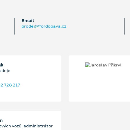
Email
prodej@fordopava.cz
ák
odeje
2 728 217
an
ových vozů, administrátor