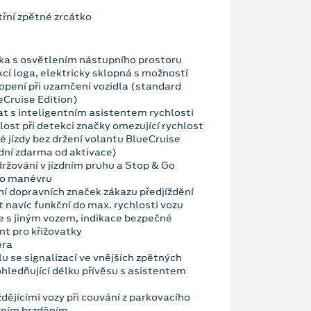
řní zpětné zrcátko
tka s osvětlením nástupního prostoru
cí loga, elektricky sklopná s možností
pení při uzamčení vozidla (standard
eCruise Edition)
 s inteligentním asistentem rychlosti
lost při detekci značky omezující rychlost
 jízdy bez držení volantu BlueCruise
dní zdarma od aktivace)
držování v jízdním pruhu a Stop & Go
ho manévru
í dopravních značek zákazu předjíždění
t navíc funkční do max. rychlosti vozu
ze s jiným vozem, indikace bezpečné
nt pro křižovatky
era
u se signalizací ve vnějších zpětných
ohledňující délku přívěsu s asistentem
ždějícími vozy při couvání z parkovacího
vním brzděním