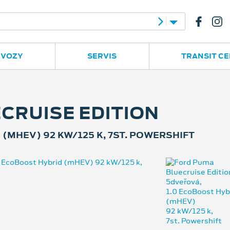
e
Ruská 2877
596 780 977
 VOZY
SERVIS
TRANSIT C
CRUISE EDITION
(MHEV) 92 KW/125 K, 7ST. POWERSHIFT