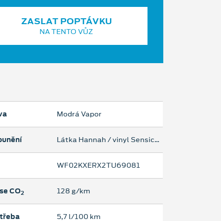
ZASLAT POPTÁVKU
NA TENTO VŮZ
va
Modrá Vapor
ounění
Látka Hannah / vinyl Sensico s šedým prošíváním - Ebony/Blue
WF02KXERX2TU69081
se CO
128 g/km
2
třeba
5,7 l/100 km