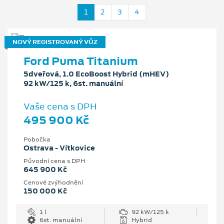
1
2
3
4
NOVÝ REGISTROVANÝ VŮZ
Ford Puma Titanium
5dveřová, 1.0 EcoBoost Hybrid (mHEV)
92 kW/125 k, 6st. manuální
Vaše cena s DPH
495 900 Kč
Pobočka
Ostrava - Vítkovice
Původní cena s DPH
645 900 Kč
Cenové zvýhodnění
150 000 Kč
1 l
92 kW/125 k
6st. manuální
Hybrid