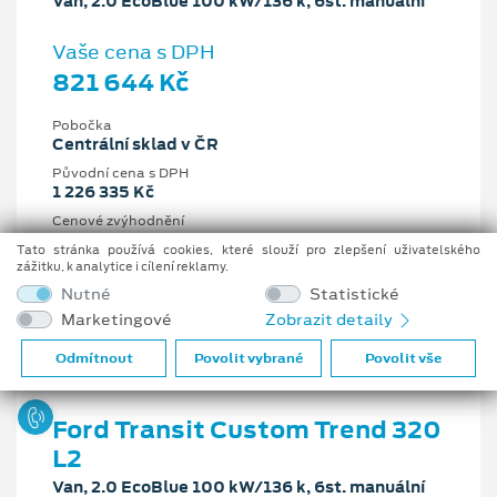
Van, 2.0 EcoBlue 100 kW/136 k, 6st. manuální
Vaše cena s DPH
821 644 Kč
Pobočka
Centrální sklad v ČR
Původní cena s DPH
1 226 335 Kč
Cenové zvýhodnění
404 691 Kč
Tato stránka používá cookies, které slouží pro zlepšení uživatelského
zážitku, k analytice i cílení reklamy.
2 l
100 kW/136 k
Nutné
Statistické
6st. manuální
Nafta
Marketingové
Zobrazit detaily
Odmítnout
Povolit vybrané
Povolit vše
Ford Transit Custom Trend 320
L2
Van, 2.0 EcoBlue 100 kW/136 k, 6st. manuální