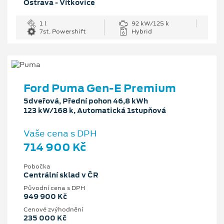
Ostrava - Vítkovice
1 l
92 kW/125 k
7st. Powershift
Hybrid
Ford Puma Gen-E Premium
5dveřová, Přední pohon 46,8 kWh
123 kW/168 k, Automatická 1stupňová
Vaše cena s DPH
714 900 Kč
Pobočka
Centrální sklad v ČR
Původní cena s DPH
949 900 Kč
Cenové zvýhodnění
235 000 Kč