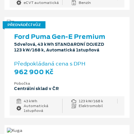
eCVT automatická
Benzín
PŘEDVÁDĚCÍ VŮZ
Ford Puma Gen-E Premium
5dveřová, 43 kWh STANDARDNÍ DOJEZD
123 kW/168 k, Automatická 1stupňová
Předpokládaná cena s DPH
962 900 Kč
Pobočka
Centrální sklad v ČR
43 kWh
123 kW/168 k
Automatická
Elektromobil
1stupňová