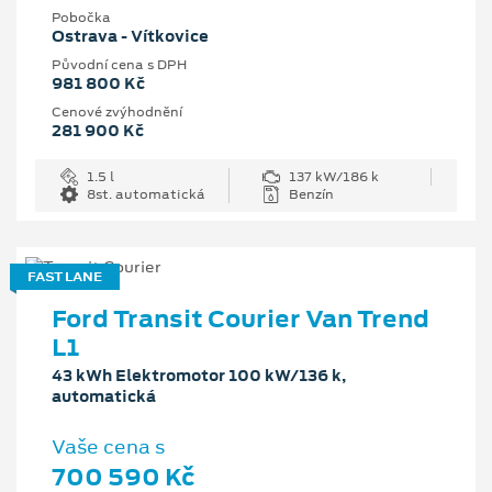
Pobočka
Ostrava - Vítkovice
Původní cena s DPH
981 800 Kč
Cenové zvýhodnění
281 900 Kč
1.5 l
137 kW/186 k
8st. automatická
Benzín
FAST LANE
Ford Transit Courier Van Trend
L1
43 kWh Elektromotor 100 kW/136 k,
automatická
Vaše cena s
700 590 Kč