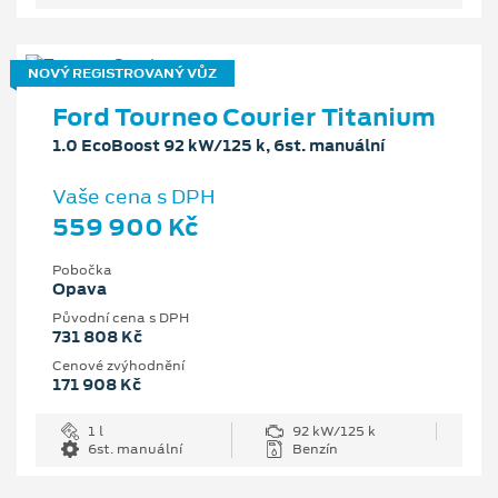
NOVÝ REGISTROVANÝ VŮZ
Ford Tourneo Courier Titanium
1.0 EcoBoost 92 kW/125 k, 6st. manuální
Vaše cena s DPH
559 900 Kč
Pobočka
Opava
Původní cena s DPH
731 808 Kč
Cenové zvýhodnění
171 908 Kč
1 l
92 kW/125 k
6st. manuální
Benzín