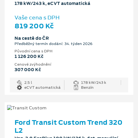
178 kW/243 k, eCVT automatická
Vaše cena s DPH
819 200 Kč
Na cestě do ČR
Předběžný termín dodání: 34. týden 2026
Původní cena s DPH
1 126 200 Kč
Cenové zvýhodnění
307 000 Kč
2.5 l
178 kW/243 k
eCVT automatická
Benzín
Ford Transit Custom Trend 320
L2