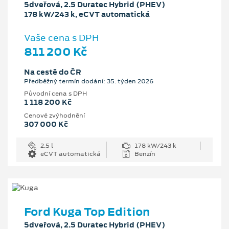
5dveřová, 2.5 Duratec Hybrid (PHEV)
178 kW/243 k, eCVT automatická
Vaše cena s DPH
811 200 Kč
Na cestě do ČR
Předběžný termín dodání: 35. týden 2026
Původní cena s DPH
1 118 200 Kč
Cenové zvýhodnění
307 000 Kč
2.5 l
178 kW/243 k
eCVT automatická
Benzín
Ford Kuga Top Edition
5dveřová, 2.5 Duratec Hybrid (PHEV)