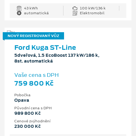
43 kWh
100 kW/136 k
automatická
Elektromobil
NOVÝ REGISTROVANÝ VŮZ
Ford Kuga ST-Line
5dveřová, 1.5 EcoBoost 137 kW/186 k,
8st. automatická
Vaše cena s DPH
759 800 Kč
Pobočka
Opava
Původní cena s DPH
989 800 Kč
Cenové zvýhodnění
230 000 Kč