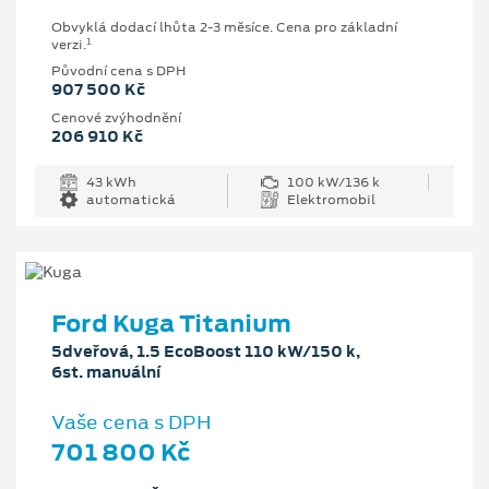
Obvyklá dodací lhůta 2-3 měsíce. Cena pro základní
1
verzi.
Původní cena s DPH
907 500 Kč
Cenové zvýhodnění
206 910 Kč
43 kWh
100 kW/136 k
automatická
Elektromobil
Ford Kuga Titanium
5dveřová, 1.5 EcoBoost 110 kW/150 k,
6st. manuální
Vaše cena s DPH
701 800 Kč