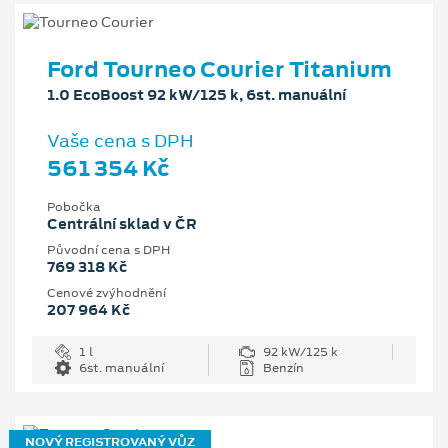
Ford Tourneo Courier Titanium
1.0 EcoBoost 92 kW/125 k, 6st. manuální
Vaše cena s DPH
561 354 Kč
Pobočka
Centrální sklad v ČR
Původní cena s DPH
769 318 Kč
Cenové zvýhodnění
207 964 Kč
1 l
92 kW/125 k
6st. manuální
Benzín
NOVÝ REGISTROVANÝ VŮZ