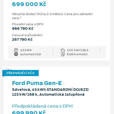
699 000 Kč
Obvyklá dodací lhůta 2-3 měsíce. Cena pro základní
1
verzi.
Původní cena s DPH
966 790 Kč
Cenové zvýhodnění
267 790 Kč
43 kWh
100 kW/136 k
automatická
Elektromobil
PŘEDVÁDĚCÍ VŮZ
Ford Puma Gen-E
5dveřová, 43 kWh STANDARDNÍ DOJEZD
123 kW/168 k, Automatická 1stupňová
Předpokládaná cena s DPH
699 990 Kč