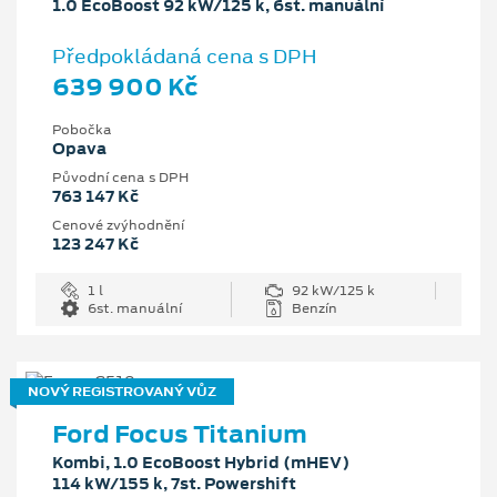
1.0 EcoBoost 92 kW/125 k, 6st. manuální
Předpokládaná cena s DPH
639 900 Kč
Pobočka
Opava
Původní cena s DPH
763 147 Kč
Cenové zvýhodnění
123 247 Kč
1 l
92 kW/125 k
6st. manuální
Benzín
NOVÝ REGISTROVANÝ VŮZ
Ford Focus Titanium
Kombi, 1.0 EcoBoost Hybrid (mHEV)
114 kW/155 k, 7st. Powershift