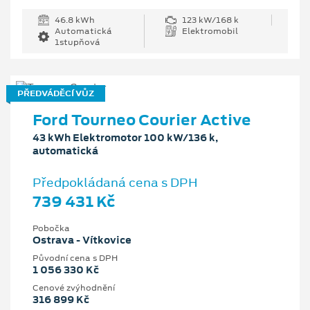
46.8 kWh
123 kW/168 k
Automatická
Elektromobil
1stupňová
PŘEDVÁDĚCÍ VŮZ
Ford Tourneo Courier Active
43 kWh Elektromotor 100 kW/136 k,
automatická
Předpokládaná cena s DPH
739 431 Kč
Pobočka
Ostrava - Vítkovice
Původní cena s DPH
1 056 330 Kč
Cenové zvýhodnění
316 899 Kč