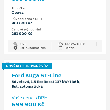
Pobočka
Opava
Původní cena s DPH
981 800 Kč
Cenové zvýhodnění
281 900 Kč
1.5 l
137 kW/186 k
8st. automatická
Benzín
NOVÝ REGISTROVANÝ VŮZ
Ford Kuga ST-Line
5dveřová, 1.5 EcoBoost 137 kW/186 k,
8st. automatická
Vaše cena s DPH
699 900 Kč