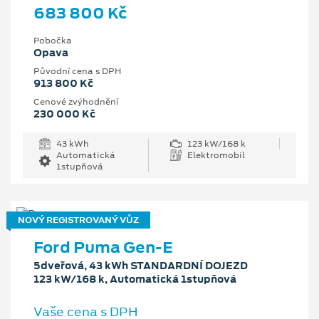
683 800 Kč
Pobočka
Opava
Původní cena s DPH
913 800 Kč
Cenové zvýhodnění
230 000 Kč
43 kWh
123 kW/168 k
Automatická
Elektromobil
1stupňová
NOVÝ REGISTROVANÝ VŮZ
Ford Puma Gen-E
5dveřová, 43 kWh STANDARDNÍ DOJEZD
123 kW/168 k, Automatická 1stupňová
Vaše cena s DPH