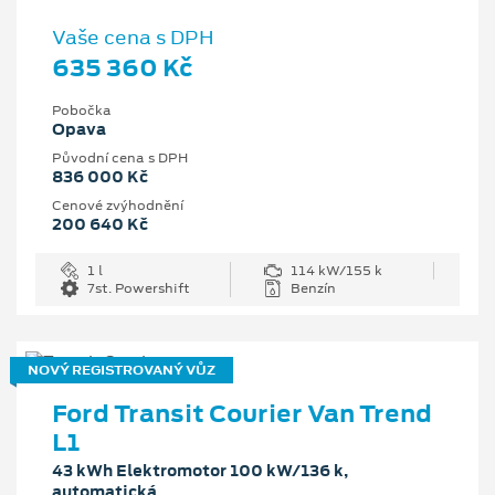
Vaše cena s DPH
635 360 Kč
Pobočka
Opava
Původní cena s DPH
836 000 Kč
Cenové zvýhodnění
200 640 Kč
1 l
114 kW/155 k
7st. Powershift
Benzín
NOVÝ REGISTROVANÝ VŮZ
Ford Transit Courier Van Trend
L1
43 kWh Elektromotor 100 kW/136 k,
automatická