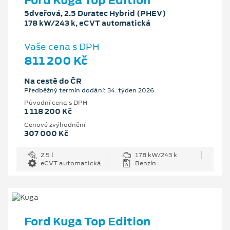
Ford Kuga Top Edition
5dveřová, 2.5 Duratec Hybrid (PHEV)
178 kW/243 k, eCVT automatická
Vaše cena s DPH
811 200 Kč
Na cestě do ČR
Předběžný termín dodání: 34. týden 2026
Původní cena s DPH
1 118 200 Kč
Cenové zvýhodnění
307 000 Kč
2.5 l
178 kW/243 k
eCVT automatická
Benzín
Ford Kuga Top Edition