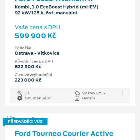
Kombi, 1.0 EcoBoost Hybrid (mHEV)
92 kW/125 k, 6st. manuální
Vaše cena s DPH
599 900 Kč
Pobočka
Ostrava - Vítkovice
Původní cena s DPH
822 900 Kč
Cenové zvýhodnění
223 000 Kč
1 l
92 kW/125 k
6st. manuální
Benzín
PŘEDVÁDĚCÍ VŮZ
Ford Tourneo Courier Active