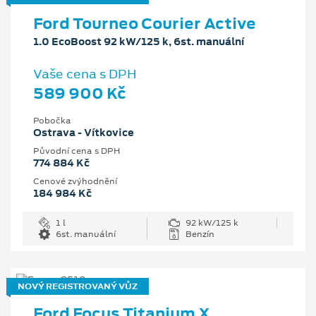
Ford Tourneo Courier Active
1.0 EcoBoost 92 kW/125 k, 6st. manuální
Vaše cena s DPH
589 900 Kč
Pobočka
Ostrava - Vítkovice
Původní cena s DPH
774 884 Kč
Cenové zvýhodnění
184 984 Kč
1 l
92 kW/125 k
6st. manuální
Benzín
NOVÝ REGISTROVANÝ VŮZ
Ford Focus Titanium X