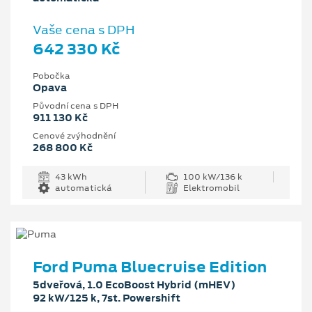
Vaše cena s DPH
642 330 Kč
Pobočka
Opava
Původní cena s DPH
911 130 Kč
Cenové zvýhodnění
268 800 Kč
43 kWh
100 kW/136 k
automatická
Elektromobil
Ford Puma Bluecruise Edition
5dveřová, 1.0 EcoBoost Hybrid (mHEV)
92 kW/125 k, 7st. Powershift