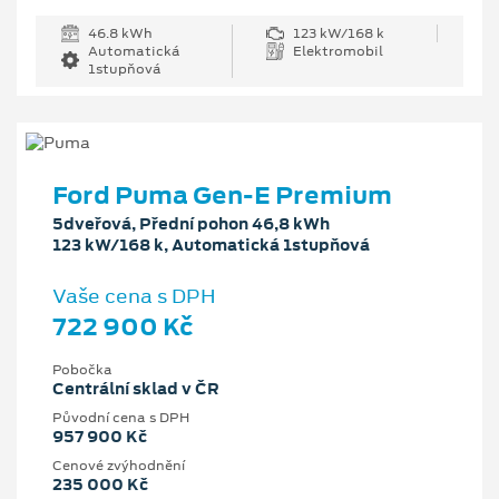
46.8 kWh
123 kW/168 k
Automatická
Elektromobil
1stupňová
Ford Puma Gen-E Premium
5dveřová, Přední pohon 46,8 kWh
123 kW/168 k, Automatická 1stupňová
Vaše cena s DPH
722 900 Kč
Pobočka
Centrální sklad v ČR
Původní cena s DPH
957 900 Kč
Cenové zvýhodnění
235 000 Kč