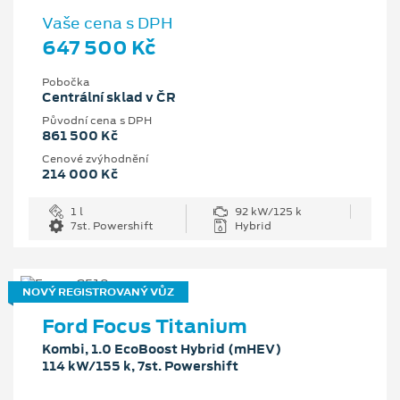
Vaše cena s DPH
647 500 Kč
Pobočka
Centrální sklad v ČR
Původní cena s DPH
861 500 Kč
Cenové zvýhodnění
214 000 Kč
1 l
92 kW/125 k
7st. Powershift
Hybrid
NOVÝ REGISTROVANÝ VŮZ
Ford Focus Titanium
Kombi, 1.0 EcoBoost Hybrid (mHEV)
114 kW/155 k, 7st. Powershift