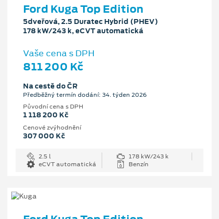
Ford Kuga Top Edition
5dveřová, 2.5 Duratec Hybrid (PHEV)
178 kW/243 k, eCVT automatická
Vaše cena s DPH
811 200 Kč
Na cestě do ČR
Předběžný termín dodání: 34. týden 2026
Původní cena s DPH
1 118 200 Kč
Cenové zvýhodnění
307 000 Kč
2.5 l
178 kW/243 k
eCVT automatická
Benzín