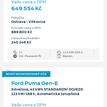
Vaše cena s DPH
649 554 Kč
Pobočka
Ostrava - Vítkovice
Původní cena s DPH
889 800 Kč
Cenové zvýhodnění
240 246 Kč
1 l
114 kW/155 k
7st. Powershift
Benzín
NOVÝ REGISTROVANÝ VŮZ
Ford Puma Gen-E
5dveřová, 43 kWh STANDARDNÍ DOJEZD
123 kW/168 k, Automatická 1stupňová
Vaše cena s DPH