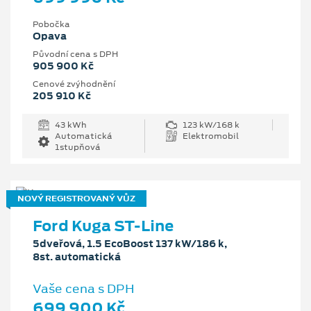
Pobočka
Opava
Původní cena s DPH
905 900 Kč
Cenové zvýhodnění
205 910 Kč
43 kWh
123 kW/168 k
Automatická
Elektromobil
1stupňová
NOVÝ REGISTROVANÝ VŮZ
Ford Kuga ST-Line
5dveřová, 1.5 EcoBoost 137 kW/186 k,
8st. automatická
Vaše cena s DPH
699 900 Kč