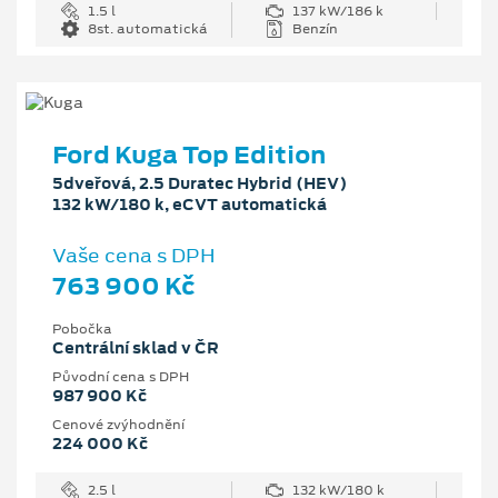
1.5 l
137 kW/186 k
8st. automatická
Benzín
Ford Kuga Top Edition
5dveřová, 2.5 Duratec Hybrid (HEV)
132 kW/180 k, eCVT automatická
Vaše cena s DPH
763 900 Kč
Pobočka
Centrální sklad v ČR
Původní cena s DPH
987 900 Kč
Cenové zvýhodnění
224 000 Kč
2.5 l
132 kW/180 k