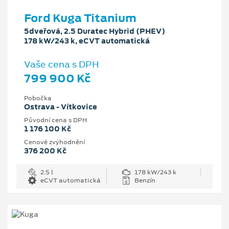
Ford Kuga Titanium
5dveřová, 2.5 Duratec Hybrid (PHEV)
178 kW/243 k, eCVT automatická
Vaše cena s DPH
799 900 Kč
Pobočka
Ostrava - Vítkovice
Původní cena s DPH
1 176 100 Kč
Cenové zvýhodnění
376 200 Kč
2.5 l
178 kW/243 k
eCVT automatická
Benzín