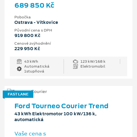
689 850 Kč
Pobočka
Ostrava - Vítkovice
Původní cena s DPH
919 800 Kč
Cenové zvýhodnění
229 950 Kč
43 kWh
123 kW/168 k
Automatická
Elektromobil
1stupňová
FAST LANE
Ford Tourneo Courier Trend
43 kWh Elektromotor 100 kW/136 k,
automatická
Vaše cena s