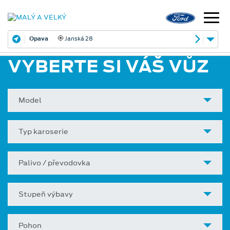
Opava
Janská 28
VYBERTE SI VÁŠ VŮZ
Model
Typ karoserie
Palivo / převodovka
Stupeň výbavy
Pohon