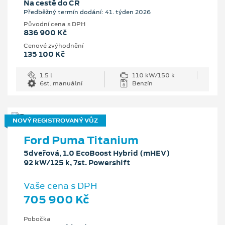
Na cestě do ČR
Předběžný termín dodání: 41. týden 2026
Původní cena s DPH
836 900 Kč
Cenové zvýhodnění
135 100 Kč
1.5 l
110 kW/150 k
6st. manuální
Benzín
NOVÝ REGISTROVANÝ VŮZ
Ford Puma Titanium
5dveřová, 1.0 EcoBoost Hybrid (mHEV)
92 kW/125 k, 7st. Powershift
Vaše cena s DPH
705 900 Kč
Pobočka