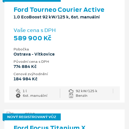
Ford Tourneo Courier Active
1.0 EcoBoost 92 kW/125 k, 6st. manuální
Vaše cena s DPH
589 900 Kč
Pobočka
Ostrava - Vítkovice
Původní cena s DPH
774 884 Kč
Cenové zvýhodnění
184 984 Kč
1 l
92 kW/125 k
6st. manuální
Benzín
NOVÝ REGISTROVANÝ VŮZ
Ford Focus Titanium X