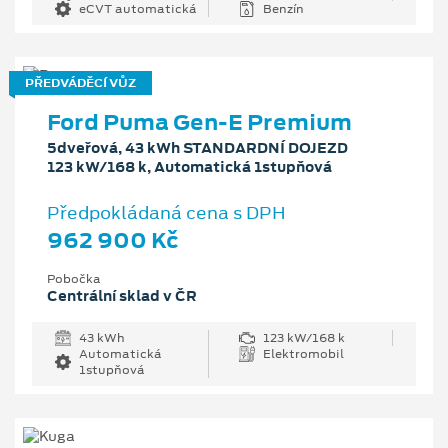
eCVT automatická
Benzín
PŘEDVÁDĚCÍ VŮZ
Ford Puma Gen-E Premium
5dveřová, 43 kWh STANDARDNÍ DOJEZD
123 kW/168 k, Automatická 1stupňová
Předpokládaná cena s DPH
962 900 Kč
Pobočka
Centrální sklad v ČR
43 kWh
123 kW/168 k
Automatická
Elektromobil
1stupňová