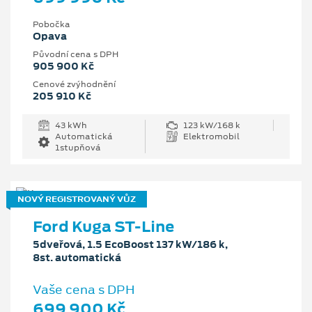
Pobočka
Opava
Původní cena s DPH
905 900 Kč
Cenové zvýhodnění
205 910 Kč
43 kWh
123 kW/168 k
Automatická
Elektromobil
1stupňová
NOVÝ REGISTROVANÝ VŮZ
Ford Kuga ST-Line
5dveřová, 1.5 EcoBoost 137 kW/186 k,
8st. automatická
Vaše cena s DPH
699 900 Kč