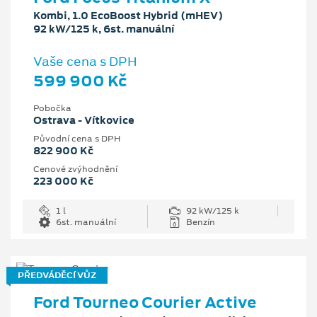
Kombi, 1.0 EcoBoost Hybrid (mHEV)
92 kW/125 k, 6st. manuální
Vaše cena s DPH
599 900 Kč
Pobočka
Ostrava - Vítkovice
Původní cena s DPH
822 900 Kč
Cenové zvýhodnění
223 000 Kč
1 l
92 kW/125 k
6st. manuální
Benzín
PŘEDVÁDĚCÍ VŮZ
Ford Tourneo Courier Active