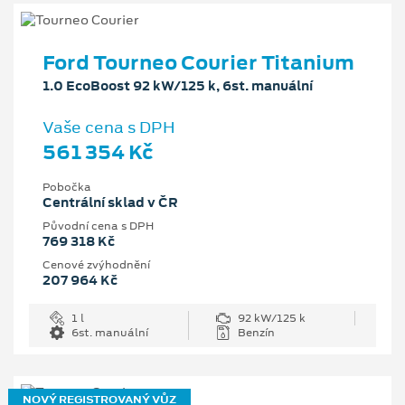
Ford Tourneo Courier Titanium
1.0 EcoBoost 92 kW/125 k, 6st. manuální
Vaše cena s DPH
561 354 Kč
Pobočka
Centrální sklad v ČR
Původní cena s DPH
769 318 Kč
Cenové zvýhodnění
207 964 Kč
1 l
92 kW/125 k
6st. manuální
Benzín
NOVÝ REGISTROVANÝ VŮZ