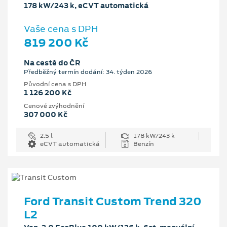
178 kW/243 k, eCVT automatická
Vaše cena s DPH
819 200 Kč
Na cestě do ČR
Předběžný termín dodání: 34. týden 2026
Původní cena s DPH
1 126 200 Kč
Cenové zvýhodnění
307 000 Kč
2.5 l
178 kW/243 k
eCVT automatická
Benzín
Ford Transit Custom Trend 320
L2