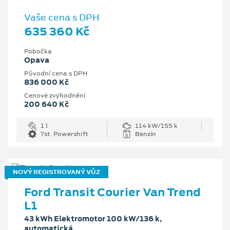
Vaše cena s DPH
635 360 Kč
Pobočka
Opava
Původní cena s DPH
836 000 Kč
Cenové zvýhodnění
200 640 Kč
1 l
114 kW/155 k
7st. Powershift
Benzín
NOVÝ REGISTROVANÝ VŮZ
Ford Transit Courier Van Trend
L1
43 kWh Elektromotor 100 kW/136 k,
automatická