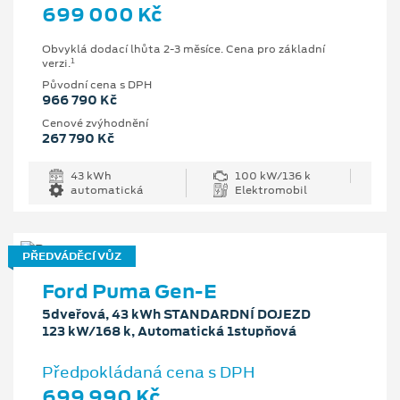
699 000 Kč
Obvyklá dodací lhůta 2-3 měsíce. Cena pro základní
1
verzi.
Původní cena s DPH
966 790 Kč
Cenové zvýhodnění
267 790 Kč
43 kWh
100 kW/136 k
automatická
Elektromobil
PŘEDVÁDĚCÍ VŮZ
Ford Puma Gen-E
5dveřová, 43 kWh STANDARDNÍ DOJEZD
123 kW/168 k, Automatická 1stupňová
Předpokládaná cena s DPH
699 990 Kč