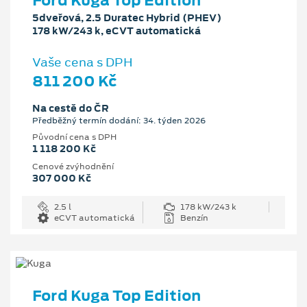
Ford Kuga Top Edition
5dveřová, 2.5 Duratec Hybrid (PHEV)
178 kW/243 k, eCVT automatická
Vaše cena s DPH
811 200 Kč
Na cestě do ČR
Předběžný termín dodání: 34. týden 2026
Původní cena s DPH
1 118 200 Kč
Cenové zvýhodnění
307 000 Kč
2.5 l
178 kW/243 k
eCVT automatická
Benzín
Ford Kuga Top Edition