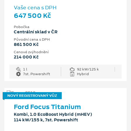
Vaše cena s DPH
647 500 Kč
Pobočka
Centrální sklad v ČR
Původní cena s DPH
861 500 Kč
Cenové zvýhodnění
214 000 Kč
1 l
92 kW/125 k
7st. Powershift
Hybrid
NOVÝ REGISTROVANÝ VŮZ
Ford Focus Titanium
Kombi, 1.0 EcoBoost Hybrid (mHEV)
114 kW/155 k, 7st. Powershift