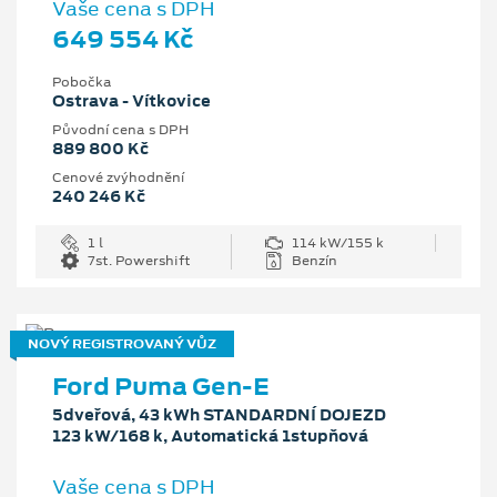
Vaše cena s DPH
649 554 Kč
Pobočka
Ostrava - Vítkovice
Původní cena s DPH
889 800 Kč
Cenové zvýhodnění
240 246 Kč
1 l
114 kW/155 k
7st. Powershift
Benzín
NOVÝ REGISTROVANÝ VŮZ
Ford Puma Gen-E
5dveřová, 43 kWh STANDARDNÍ DOJEZD
123 kW/168 k, Automatická 1stupňová
Vaše cena s DPH