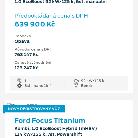
1.0 EcoBoost 92 kW/125 k, 6st. manuální
Předpokládaná cena s DPH
639 900 Kč
Pobočka
Opava
Původní cena s DPH
763 147 Kč
Cenové zvýhodnění
123 247 Kč
1 l
92 kW/125 k
6st. manuální
Benzín
NOVÝ REGISTROVANÝ VŮZ
Ford Focus Titanium
Kombi, 1.0 EcoBoost Hybrid (mHEV)
114 kW/155 k, 7st. Powershift