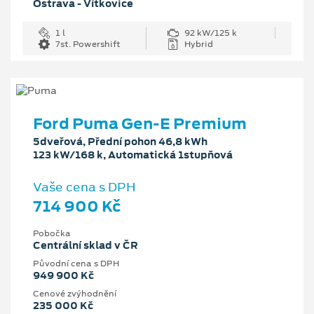
Ostrava - Vítkovice
1 l
92 kW/125 k
7st. Powershift
Hybrid
Ford Puma Gen-E Premium
5dveřová, Přední pohon 46,8 kWh
123 kW/168 k, Automatická 1stupňová
Vaše cena s DPH
714 900 Kč
Pobočka
Centrální sklad v ČR
Původní cena s DPH
949 900 Kč
Cenové zvýhodnění
235 000 Kč