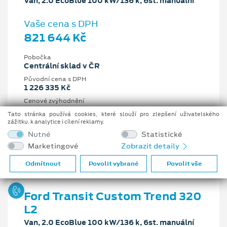
Van, 2.0 EcoBlue 100 kW/136 k, 6st. manuální
Vaše cena s DPH
821 644 Kč
Pobočka
Centrální sklad v ČR
Původní cena s DPH
1 226 335 Kč
Cenové zvýhodnění
404 691 Kč
Tato stránka používá cookies, které slouží pro zlepšení uživatelského
zážitku, k analytice i cílení reklamy.
2 l
100 kW/136 k
Nutné
Statistické
6st. manuální
Nafta
Marketingové
Zobrazit detaily
Odmítnout
Povolit vybrané
Povolit vše
Ford Transit Custom Trend 320
L2
Van, 2.0 EcoBlue 100 kW/136 k, 6st. manuální