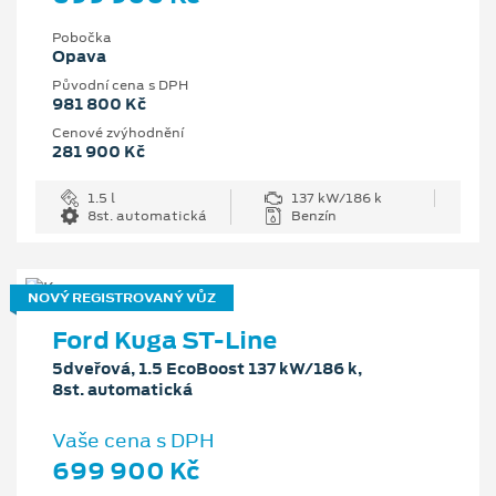
Pobočka
Opava
Původní cena s DPH
981 800 Kč
Cenové zvýhodnění
281 900 Kč
1.5 l
137 kW/186 k
8st. automatická
Benzín
NOVÝ REGISTROVANÝ VŮZ
Ford Kuga ST-Line
5dveřová, 1.5 EcoBoost 137 kW/186 k,
8st. automatická
Vaše cena s DPH
699 900 Kč