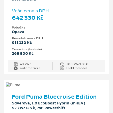
Vaše cena s DPH
642 330 Kč
Pobočka
Opava
Původní cena s DPH
911 130 Kč
Cenové zvýhodnění
268 800 Kč
43 kWh
100 kW/136 k
automatická
Elektromobil
Ford Puma Bluecruise Edition
5dveřová, 1.0 EcoBoost Hybrid (mHEV)
92 kW/125 k, 7st. Powershift