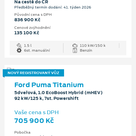
Na cestě do ČR
Předběžný termín dodání: 41. týden 2026
Původní cena s DPH
836 900 Kč
Cenové zvýhodnění
135 100 Kč
1.5 l
110 kW/150 k
6st. manuální
Benzín
NOVÝ REGISTROVANÝ VŮZ
Ford Puma Titanium
5dveřová, 1.0 EcoBoost Hybrid (mHEV)
92 kW/125 k, 7st. Powershift
Vaše cena s DPH
705 900 Kč
Pobočka