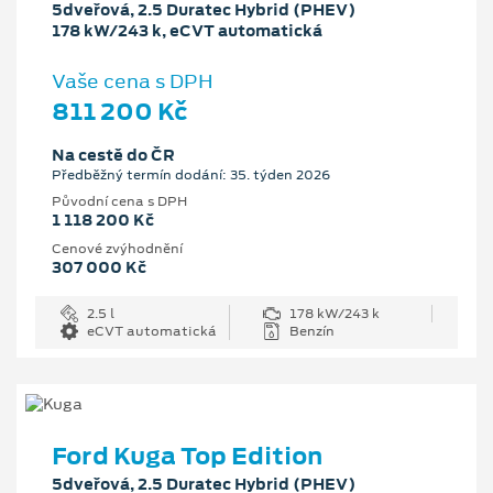
5dveřová, 2.5 Duratec Hybrid (PHEV)
178 kW/243 k, eCVT automatická
Vaše cena s DPH
811 200 Kč
Na cestě do ČR
Předběžný termín dodání: 35. týden 2026
Původní cena s DPH
1 118 200 Kč
Cenové zvýhodnění
307 000 Kč
2.5 l
178 kW/243 k
eCVT automatická
Benzín
Ford Kuga Top Edition
5dveřová, 2.5 Duratec Hybrid (PHEV)