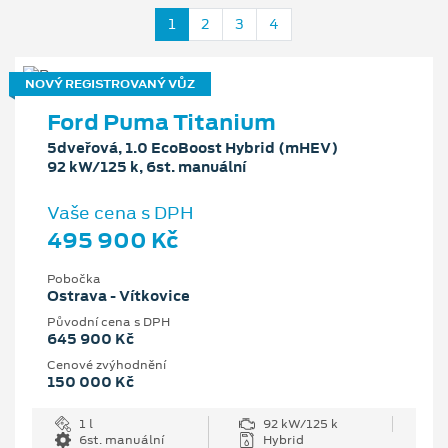
1
2
3
4
NOVÝ REGISTROVANÝ VŮZ
Ford Puma Titanium
5dveřová, 1.0 EcoBoost Hybrid (mHEV)
92 kW/125 k, 6st. manuální
Vaše cena s DPH
495 900 Kč
Pobočka
Ostrava - Vítkovice
Původní cena s DPH
645 900 Kč
Cenové zvýhodnění
150 000 Kč
1 l
92 kW/125 k
6st. manuální
Hybrid