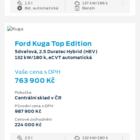
1.5 l
137 kW/186 k
8st. automatická
Benzín
Ford Kuga Top Edition
5dveřová, 2.5 Duratec Hybrid (HEV)
132 kW/180 k, eCVT automatická
Vaše cena s DPH
763 900 Kč
Pobočka
Centrální sklad v ČR
Původní cena s DPH
987 900 Kč
Cenové zvýhodnění
224 000 Kč
2.5 l
132 kW/180 k