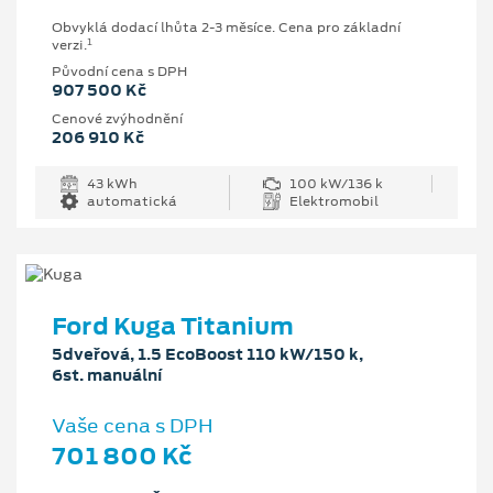
Obvyklá dodací lhůta 2-3 měsíce. Cena pro základní
1
verzi.
Původní cena s DPH
907 500 Kč
Cenové zvýhodnění
206 910 Kč
43 kWh
100 kW/136 k
automatická
Elektromobil
Ford Kuga Titanium
5dveřová, 1.5 EcoBoost 110 kW/150 k,
6st. manuální
Vaše cena s DPH
701 800 Kč