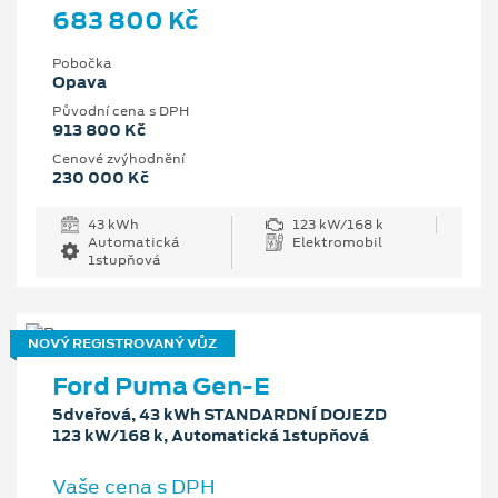
683 800 Kč
Pobočka
Opava
Původní cena s DPH
913 800 Kč
Cenové zvýhodnění
230 000 Kč
43 kWh
123 kW/168 k
Automatická
Elektromobil
1stupňová
NOVÝ REGISTROVANÝ VŮZ
Ford Puma Gen-E
5dveřová, 43 kWh STANDARDNÍ DOJEZD
123 kW/168 k, Automatická 1stupňová
Vaše cena s DPH