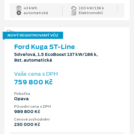
43 kWh
100 kW/136 k
automatická
Elektromobil
NOVÝ REGISTROVANÝ VŮZ
Ford Kuga ST-Line
5dveřová, 1.5 EcoBoost 137 kW/186 k,
8st. automatická
Vaše cena s DPH
759 800 Kč
Pobočka
Opava
Původní cena s DPH
989 800 Kč
Cenové zvýhodnění
230 000 Kč