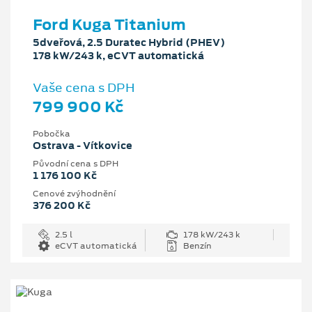
Ford Kuga Titanium
5dveřová, 2.5 Duratec Hybrid (PHEV)
178 kW/243 k, eCVT automatická
Vaše cena s DPH
799 900 Kč
Pobočka
Ostrava - Vítkovice
Původní cena s DPH
1 176 100 Kč
Cenové zvýhodnění
376 200 Kč
2.5 l
178 kW/243 k
eCVT automatická
Benzín