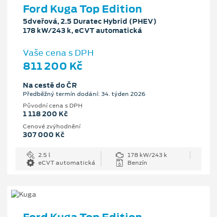
Ford Kuga Top Edition
5dveřová, 2.5 Duratec Hybrid (PHEV)
178 kW/243 k, eCVT automatická
Vaše cena s DPH
811 200 Kč
Na cestě do ČR
Předběžný termín dodání: 34. týden 2026
Původní cena s DPH
1 118 200 Kč
Cenové zvýhodnění
307 000 Kč
2.5 l
178 kW/243 k
eCVT automatická
Benzín