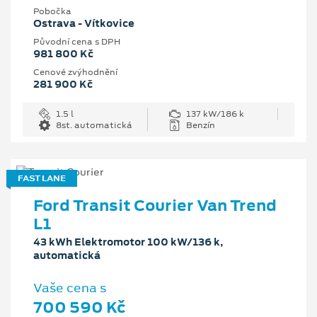
Pobočka
Ostrava - Vítkovice
Původní cena s DPH
981 800 Kč
Cenové zvýhodnění
281 900 Kč
1.5 l
137 kW/186 k
8st. automatická
Benzín
FAST LANE
Ford Transit Courier Van Trend
L1
43 kWh Elektromotor 100 kW/136 k,
automatická
Vaše cena s
700 590 Kč