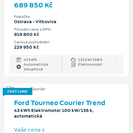
689 850 Kč
Pobočka
Ostrava - Vítkovice
Původní cena s DPH
919 800 Kč
Cenové zvýhodnění
229 950 Kč
43 kWh
123 kW/168 k
Automatická
Elektromobil
1stupňová
FAST LANE
Ford Tourneo Courier Trend
43 kWh Elektromotor 100 kW/136 k,
automatická
Vaše cena s