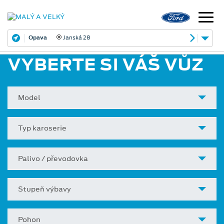
Opava
Janská 28
VYBERTE SI VÁŠ VŮZ
Model
Typ karoserie
Palivo / převodovka
Stupeň výbavy
Pohon