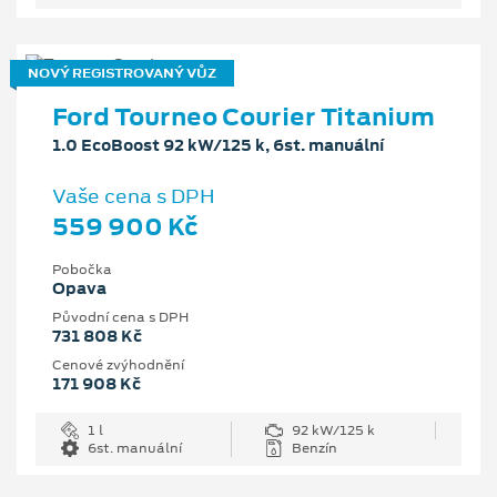
NOVÝ REGISTROVANÝ VŮZ
Ford Tourneo Courier Titanium
1.0 EcoBoost 92 kW/125 k, 6st. manuální
Vaše cena s DPH
559 900 Kč
Pobočka
Opava
Původní cena s DPH
731 808 Kč
Cenové zvýhodnění
171 908 Kč
1 l
92 kW/125 k
6st. manuální
Benzín