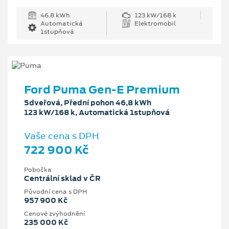
46.8 kWh
123 kW/168 k
Automatická
Elektromobil
1stupňová
Ford Puma Gen-E Premium
5dveřová, Přední pohon 46,8 kWh
123 kW/168 k, Automatická 1stupňová
Vaše cena s DPH
722 900 Kč
Pobočka
Centrální sklad v ČR
Původní cena s DPH
957 900 Kč
Cenové zvýhodnění
235 000 Kč