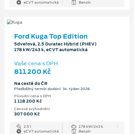
eCVT automatická
Benzín
Ford Kuga Top Edition
5dveřová, 2.5 Duratec Hybrid (PHEV)
178 kW/243 k, eCVT automatická
Vaše cena s DPH
811 200 Kč
Na cestě do ČR
Předběžný termín dodání: 34. týden 2026
Původní cena s DPH
1 118 200 Kč
Cenové zvýhodnění
307 000 Kč
2.5 l
178 kW/243 k
eCVT automatická
Benzín