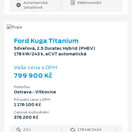
Automatická
Elektromobil
1stupňová
Ford Kuga Titanium
5dveřová, 2.5 Duratec Hybrid (PHEV)
178 kW/243 k, eCVT automatická
Vaše cena s DPH
799 900 Kč
Pobočka
Ostrava - Vítkovice
Původní cena s DPH
1 176 100 Kč
Cenové zvýhodnění
376 200 Kč
2.5 l
178 kW/243 k