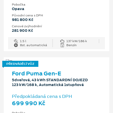
Pobočka
Opava
Původní cena s DPH
981 800 Kč
Cenové zvýhodnění
281 900 Kč
1.5 l
137 kW/186 k
8st. automatická
Benzín
PŘEDVÁDĚCÍ VŮZ
Ford Puma Gen-E
5dveřová, 43 kWh STANDARDNÍ DOJEZD
123 kW/168 k, Automatická 1stupňová
Předpokládaná cena s DPH
699 990 Kč