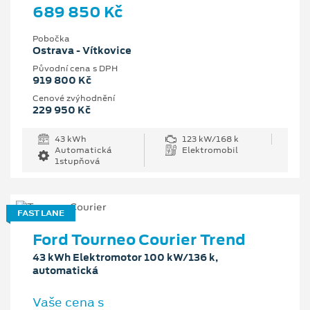
689 850 Kč
Pobočka
Ostrava - Vítkovice
Původní cena s DPH
919 800 Kč
Cenové zvýhodnění
229 950 Kč
43 kWh
123 kW/168 k
Automatická
Elektromobil
1stupňová
FAST LANE
Ford Tourneo Courier Trend
43 kWh Elektromotor 100 kW/136 k,
automatická
Vaše cena s