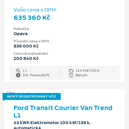
Vaše cena s DPH
635 360 Kč
Pobočka
Opava
Původní cena s DPH
836 000 Kč
Cenové zvýhodnění
200 640 Kč
1 l
114 kW/155 k
7st. Powershift
Benzín
NOVÝ REGISTROVANÝ VŮZ
Ford Transit Courier Van Trend
L1
43 kWh Elektromotor 100 kW/136 k,
automatická