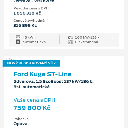
Ostrava - Vítkovice
Původní cena s DPH
1 056 330 Kč
Cenové zvýhodnění
316 899 Kč
43 kWh
100 kW/136 k
automatická
Elektromobil
NOVÝ REGISTROVANÝ VŮZ
Ford Kuga ST-Line
5dveřová, 1.5 EcoBoost 137 kW/186 k,
8st. automatická
Vaše cena s DPH
759 800 Kč
Pobočka
Opava