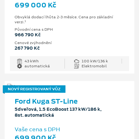
699 000 Kč
Obvyklá dodací lhůta 2-3 měsíce. Cena pro základní
1
verzi.
Původní cena s DPH
966 790 Kč
Cenové zvýhodnění
267 790 Kč
43 kWh
100 kW/136 k
automatická
Elektromobil
NOVÝ REGISTROVANÝ VŮZ
Ford Kuga ST-Line
5dveřová, 1.5 EcoBoost 137 kW/186 k,
8st. automatická
Vaše cena s DPH
699 900 Kč