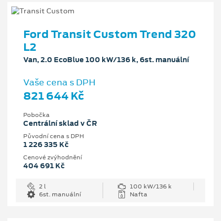
Ford Transit Custom Trend 320
L2
Van, 2.0 EcoBlue 100 kW/136 k, 6st. manuální
Vaše cena s DPH
821 644 Kč
Pobočka
Centrální sklad v ČR
Původní cena s DPH
1 226 335 Kč
Cenové zvýhodnění
404 691 Kč
2 l
100 kW/136 k
6st. manuální
Nafta