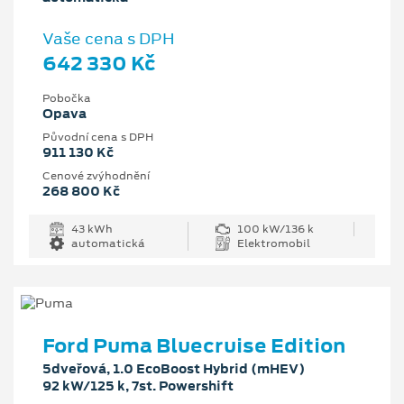
Vaše cena s DPH
642 330 Kč
Pobočka
Opava
Původní cena s DPH
911 130 Kč
Cenové zvýhodnění
268 800 Kč
43 kWh
100 kW/136 k
automatická
Elektromobil
Ford Puma Bluecruise Edition
5dveřová, 1.0 EcoBoost Hybrid (mHEV)
92 kW/125 k, 7st. Powershift