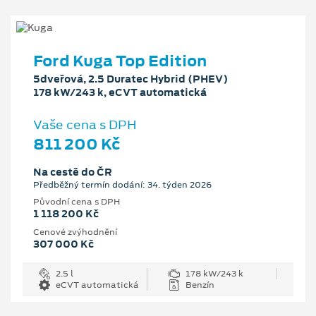
Ford Kuga Top Edition
5dveřová, 2.5 Duratec Hybrid (PHEV)
178 kW/243 k, eCVT automatická
Vaše cena s DPH
811 200 Kč
Na cestě do ČR
Předběžný termín dodání: 34. týden 2026
Původní cena s DPH
1 118 200 Kč
Cenové zvýhodnění
307 000 Kč
2.5 l
178 kW/243 k
eCVT automatická
Benzín