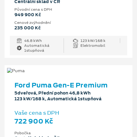
Centrální sklad v ČR
Původní cena s DPH
949 900 Kč
Cenové zvýhodnění
235 000 Kč
46.8 kWh
123 kW/168 k
Automatická
Elektromobil
1stupňová
Ford Puma Gen-E Premium
5dveřová, Přední pohon 46,8 kWh
123 kW/168 k, Automatická 1stupňová
Vaše cena s DPH
722 900 Kč
Pobočka