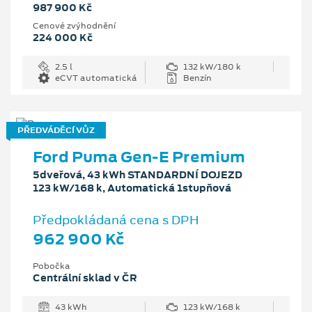
987 900 Kč
Cenové zvýhodnění
224 000 Kč
2.5 l
132 kW/180 k
eCVT automatická
Benzín
PŘEDVÁDĚCÍ VŮZ
Ford Puma Gen-E Premium
5dveřová, 43 kWh STANDARDNÍ DOJEZD
123 kW/168 k, Automatická 1stupňová
Předpokládaná cena s DPH
962 900 Kč
Pobočka
Centrální sklad v ČR
43 kWh
123 kW/168 k