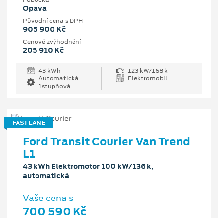
Pobočka
Opava
Původní cena s DPH
905 900 Kč
Cenové zvýhodnění
205 910 Kč
43 kWh
123 kW/168 k
Automatická
Elektromobil
1stupňová
FAST LANE
Ford Transit Courier Van Trend
L1
43 kWh Elektromotor 100 kW/136 k,
automatická
Vaše cena s
700 590 Kč