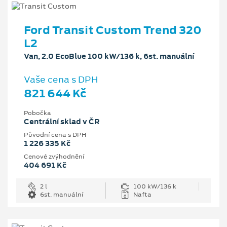
Ford Transit Custom Trend 320
L2
Van, 2.0 EcoBlue 100 kW/136 k, 6st. manuální
Vaše cena s DPH
821 644 Kč
Pobočka
Centrální sklad v ČR
Původní cena s DPH
1 226 335 Kč
Cenové zvýhodnění
404 691 Kč
2 l
100 kW/136 k
6st. manuální
Nafta