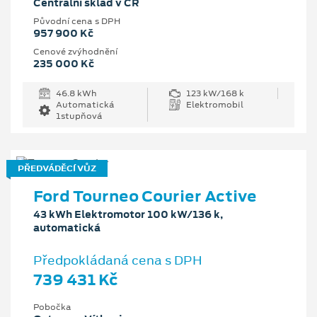
Centrální sklad v ČR
Původní cena s DPH
957 900 Kč
Cenové zvýhodnění
235 000 Kč
46.8 kWh
123 kW/168 k
Automatická
Elektromobil
1stupňová
PŘEDVÁDĚCÍ VŮZ
Ford Tourneo Courier Active
43 kWh Elektromotor 100 kW/136 k,
automatická
Předpokládaná cena s DPH
739 431 Kč
Pobočka