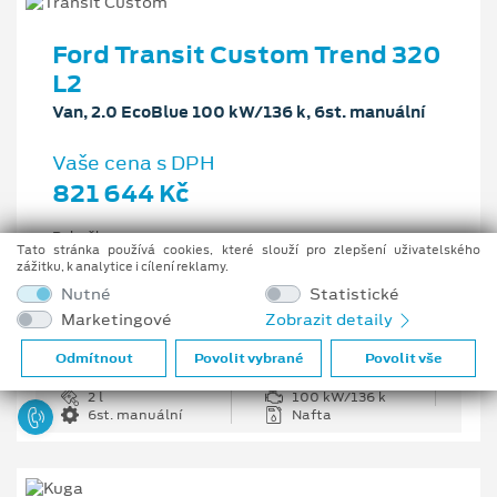
Ford Transit Custom Trend 320
L2
Van, 2.0 EcoBlue 100 kW/136 k, 6st. manuální
Vaše cena s DPH
821 644 Kč
Pobočka
Tato stránka používá cookies, které slouží pro zlepšení uživatelského
Opava
zážitku, k analytice i cílení reklamy.
Původní cena s DPH
Nutné
Statistické
1 226 335 Kč
Marketingové
Zobrazit detaily
Cenové zvýhodnění
404 691 Kč
Odmítnout
Povolit vybrané
Povolit vše
2 l
100 kW/136 k
6st. manuální
Nafta