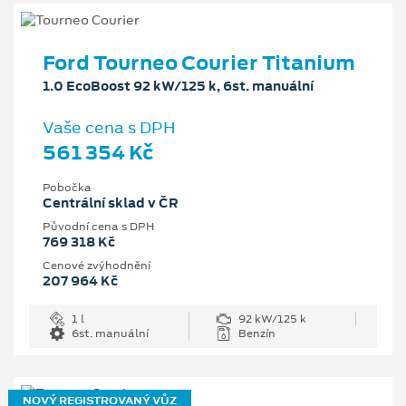
Ford Tourneo Courier Titanium
1.0 EcoBoost 92 kW/125 k, 6st. manuální
Vaše cena s DPH
561 354 Kč
Pobočka
Centrální sklad v ČR
Původní cena s DPH
769 318 Kč
Cenové zvýhodnění
207 964 Kč
1 l
92 kW/125 k
6st. manuální
Benzín
NOVÝ REGISTROVANÝ VŮZ