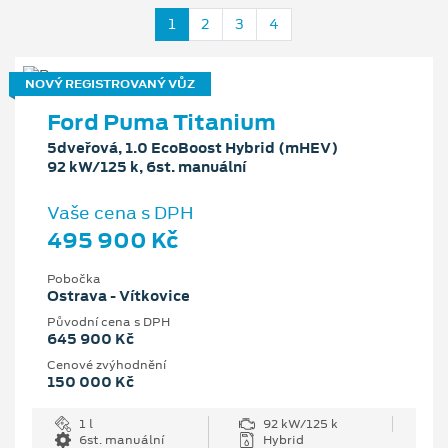
1
2
3
4
NOVÝ REGISTROVANÝ VŮZ
Ford Puma Titanium
5dveřová, 1.0 EcoBoost Hybrid (mHEV)
92 kW/125 k, 6st. manuální
Vaše cena s DPH
495 900 Kč
Pobočka
Ostrava - Vítkovice
Původní cena s DPH
645 900 Kč
Cenové zvýhodnění
150 000 Kč
1 l
92 kW/125 k
6st. manuální
Hybrid