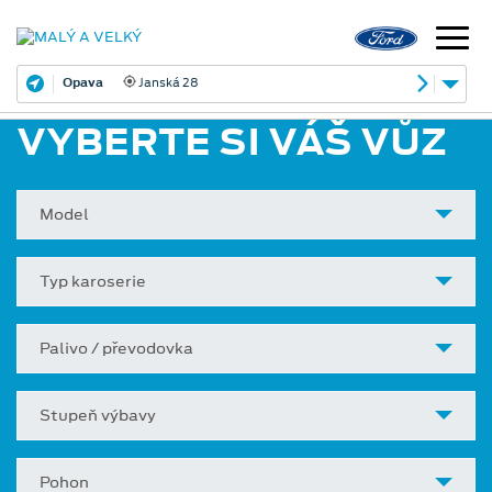
Opava
Janská 28
VYBERTE SI VÁŠ VŮZ
Model
Typ karoserie
Palivo / převodovka
Stupeň výbavy
Pohon