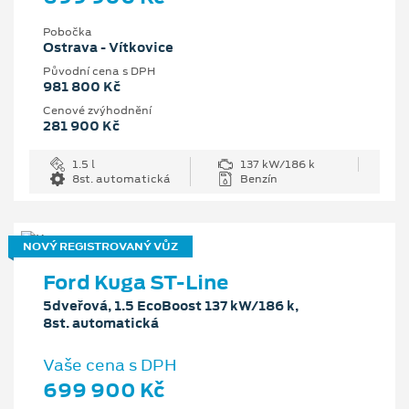
Pobočka
Ostrava - Vítkovice
Původní cena s DPH
981 800 Kč
Cenové zvýhodnění
281 900 Kč
1.5 l
137 kW/186 k
8st. automatická
Benzín
NOVÝ REGISTROVANÝ VŮZ
Ford Kuga ST-Line
5dveřová, 1.5 EcoBoost 137 kW/186 k,
8st. automatická
Vaše cena s DPH
699 900 Kč