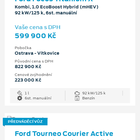
Kombi, 1.0 EcoBoost Hybrid (mHEV)
92 kW/125 k, 6st. manuální
Vaše cena s DPH
599 900 Kč
Pobočka
Ostrava - Vítkovice
Původní cena s DPH
822 900 Kč
Cenové zvýhodnění
223 000 Kč
1 l
92 kW/125 k
6st. manuální
Benzín
PŘEDVÁDĚCÍ VŮZ
Ford Tourneo Courier Active