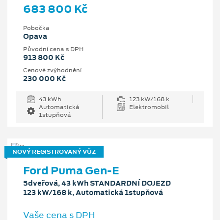
683 800 Kč
Pobočka
Opava
Původní cena s DPH
913 800 Kč
Cenové zvýhodnění
230 000 Kč
43 kWh
123 kW/168 k
Automatická
Elektromobil
1stupňová
NOVÝ REGISTROVANÝ VŮZ
Ford Puma Gen-E
5dveřová, 43 kWh STANDARDNÍ DOJEZD
123 kW/168 k, Automatická 1stupňová
Vaše cena s DPH