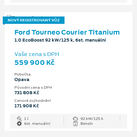
NOVÝ REGISTROVANÝ VŮZ
Ford Tourneo Courier Titanium
1.0 EcoBoost 92 kW/125 k, 6st. manuální
Vaše cena s DPH
559 900 Kč
Pobočka
Opava
Původní cena s DPH
731 808 Kč
Cenové zvýhodnění
171 908 Kč
1 l
92 kW/125 k
6st. manuální
Benzín