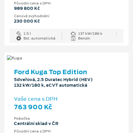
Původní cena s DPH
989 800 Kč
Cenové zvýhodnění
230 000 Kč
1.5 l
137 kW/186 k
8st. automatická
Benzín
Ford Kuga Top Edition
5dveřová, 2.5 Duratec Hybrid (HEV)
132 kW/180 k, eCVT automatická
Vaše cena s DPH
763 900 Kč
Pobočka
Centrální sklad v ČR
Původní cena s DPH