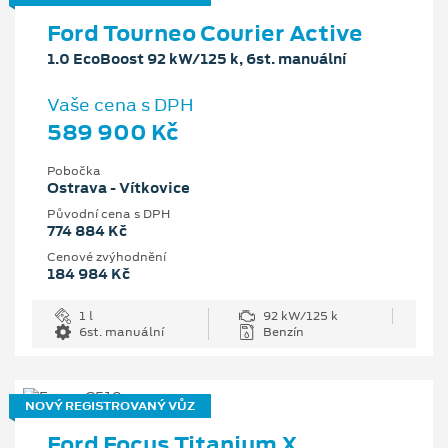
Ford Tourneo Courier Active
1.0 EcoBoost 92 kW/125 k, 6st. manuální
Vaše cena s DPH
589 900 Kč
Pobočka
Ostrava - Vítkovice
Původní cena s DPH
774 884 Kč
Cenové zvýhodnění
184 984 Kč
1 l
92 kW/125 k
6st. manuální
Benzín
NOVÝ REGISTROVANÝ VŮZ
Ford Focus Titanium X