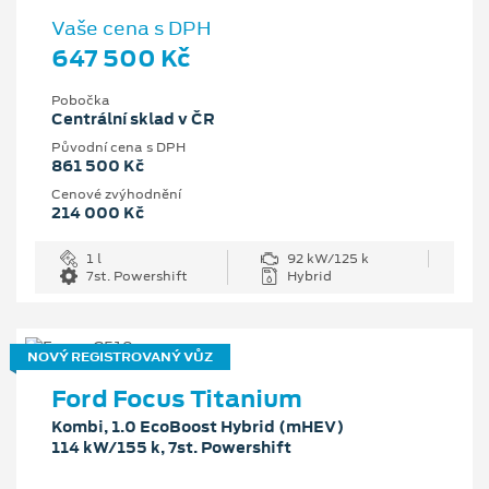
Vaše cena s DPH
647 500 Kč
Pobočka
Centrální sklad v ČR
Původní cena s DPH
861 500 Kč
Cenové zvýhodnění
214 000 Kč
1 l
92 kW/125 k
7st. Powershift
Hybrid
NOVÝ REGISTROVANÝ VŮZ
Ford Focus Titanium
Kombi, 1.0 EcoBoost Hybrid (mHEV)
114 kW/155 k, 7st. Powershift