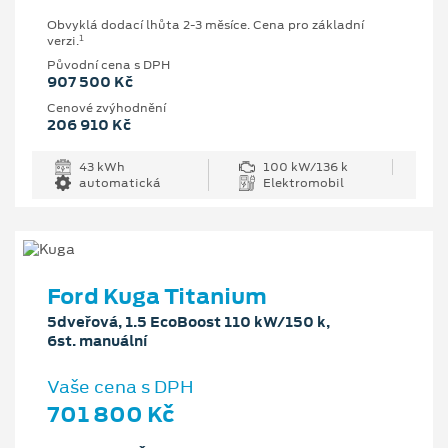
Obvyklá dodací lhůta 2-3 měsíce. Cena pro základní
1
verzi.
Původní cena s DPH
907 500 Kč
Cenové zvýhodnění
206 910 Kč
43 kWh
100 kW/136 k
automatická
Elektromobil
Ford Kuga Titanium
5dveřová, 1.5 EcoBoost 110 kW/150 k,
6st. manuální
Vaše cena s DPH
701 800 Kč