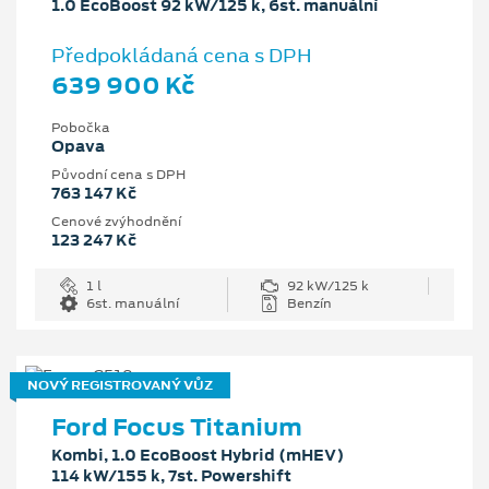
1.0 EcoBoost 92 kW/125 k, 6st. manuální
Předpokládaná cena s DPH
639 900 Kč
Pobočka
Opava
Původní cena s DPH
763 147 Kč
Cenové zvýhodnění
123 247 Kč
1 l
92 kW/125 k
6st. manuální
Benzín
NOVÝ REGISTROVANÝ VŮZ
Ford Focus Titanium
Kombi, 1.0 EcoBoost Hybrid (mHEV)
114 kW/155 k, 7st. Powershift