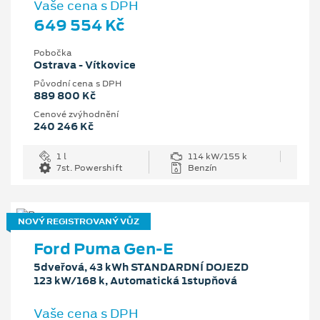
Vaše cena s DPH
649 554 Kč
Pobočka
Ostrava - Vítkovice
Původní cena s DPH
889 800 Kč
Cenové zvýhodnění
240 246 Kč
1 l
114 kW/155 k
7st. Powershift
Benzín
NOVÝ REGISTROVANÝ VŮZ
Ford Puma Gen-E
5dveřová, 43 kWh STANDARDNÍ DOJEZD
123 kW/168 k, Automatická 1stupňová
Vaše cena s DPH