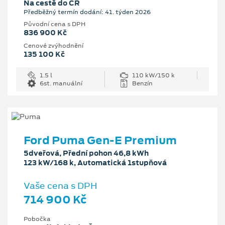
Na cestě do ČR
Předběžný termín dodání: 41. týden 2026
Původní cena s DPH
836 900 Kč
Cenové zvýhodnění
135 100 Kč
1.5 l
110 kW/150 k
6st. manuální
Benzín
Ford Puma Gen-E Premium
5dveřová, Přední pohon 46,8 kWh
123 kW/168 k, Automatická 1stupňová
Vaše cena s DPH
714 900 Kč
Pobočka