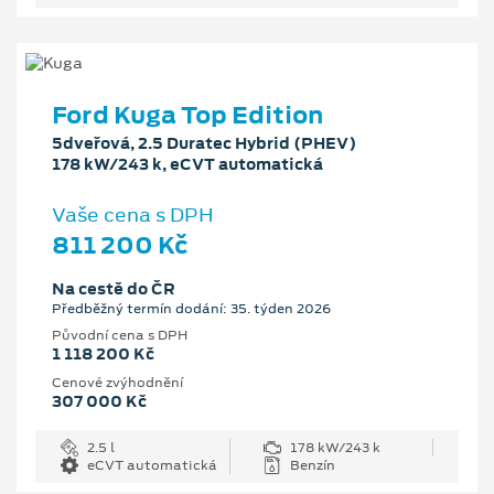
Ford Kuga Top Edition
5dveřová, 2.5 Duratec Hybrid (PHEV)
178 kW/243 k, eCVT automatická
Vaše cena s DPH
811 200 Kč
Na cestě do ČR
Předběžný termín dodání: 35. týden 2026
Původní cena s DPH
1 118 200 Kč
Cenové zvýhodnění
307 000 Kč
2.5 l
178 kW/243 k
eCVT automatická
Benzín