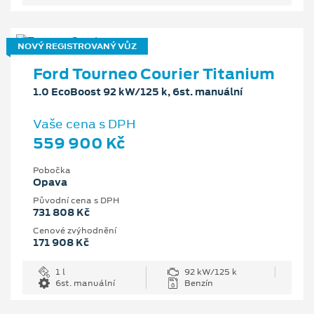
NOVÝ REGISTROVANÝ VŮZ
Ford Tourneo Courier Titanium
1.0 EcoBoost 92 kW/125 k, 6st. manuální
Vaše cena s DPH
559 900 Kč
Pobočka
Opava
Původní cena s DPH
731 808 Kč
Cenové zvýhodnění
171 908 Kč
1 l
92 kW/125 k
6st. manuální
Benzín