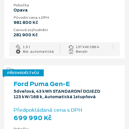
Pobočka
Opava
Původní cena s DPH
981 800 Kč
Cenové zvýhodnění
281 900 Kč
1.5 l
137 kW/186 k
8st. automatická
Benzín
PŘEDVÁDĚCÍ VŮZ
Ford Puma Gen-E
5dveřová, 43 kWh STANDARDNÍ DOJEZD
123 kW/168 k, Automatická 1stupňová
Předpokládaná cena s DPH
699 990 Kč