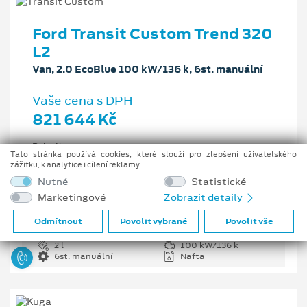
Ford Transit Custom Trend 320
L2
Van, 2.0 EcoBlue 100 kW/136 k, 6st. manuální
Vaše cena s DPH
821 644 Kč
Pobočka
Tato stránka používá cookies, které slouží pro zlepšení uživatelského
Opava
zážitku, k analytice i cílení reklamy.
Původní cena s DPH
Nutné
Statistické
1 226 335 Kč
Marketingové
Zobrazit detaily
Cenové zvýhodnění
404 691 Kč
Odmítnout
Povolit vybrané
Povolit vše
2 l
100 kW/136 k
6st. manuální
Nafta