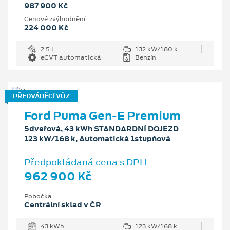
987 900 Kč
Cenové zvýhodnění
224 000 Kč
2.5 l
132 kW/180 k
eCVT automatická
Benzín
PŘEDVÁDĚCÍ VŮZ
Ford Puma Gen-E Premium
5dveřová, 43 kWh STANDARDNÍ DOJEZD
123 kW/168 k, Automatická 1stupňová
Předpokládaná cena s DPH
962 900 Kč
Pobočka
Centrální sklad v ČR
43 kWh
123 kW/168 k