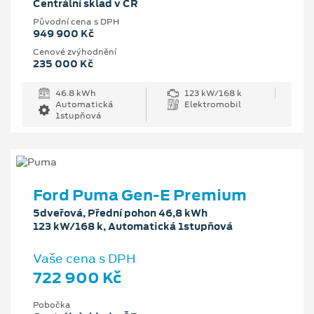
Centrální sklad v ČR
Původní cena s DPH
949 900 Kč
Cenové zvýhodnění
235 000 Kč
46.8 kWh
123 kW/168 k
Automatická
Elektromobil
1stupňová
Ford Puma Gen-E Premium
5dveřová, Přední pohon 46,8 kWh
123 kW/168 k, Automatická 1stupňová
Vaše cena s DPH
722 900 Kč
Pobočka