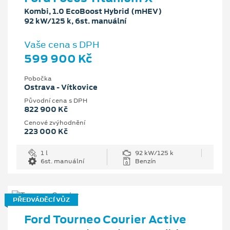
Kombi, 1.0 EcoBoost Hybrid (mHEV)
92 kW/125 k, 6st. manuální
Vaše cena s DPH
599 900 Kč
Pobočka
Ostrava - Vítkovice
Původní cena s DPH
822 900 Kč
Cenové zvýhodnění
223 000 Kč
1 l
92 kW/125 k
6st. manuální
Benzín
PŘEDVÁDĚCÍ VŮZ
Ford Tourneo Courier Active