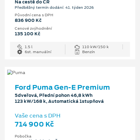
Na cestě do ČR
Předběžný termín dodání: 41. týden 2026
Původní cena s DPH
836 900 Kč
Cenové zvýhodnění
135 100 Kč
1.5 l
110 kW/150 k
6st. manuální
Benzín
Ford Puma Gen-E Premium
5dveřová, Přední pohon 46,8 kWh
123 kW/168 k, Automatická 1stupňová
Vaše cena s DPH
714 900 Kč
Pobočka