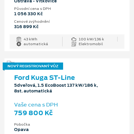
Ostrava - Vítkovice
Původní cena s DPH
1 056 330 Kč
Cenové zvýhodnění
316 899 Kč
43 kWh
100 kW/136 k
automatická
Elektromobil
NOVÝ REGISTROVANÝ VŮZ
Ford Kuga ST-Line
5dveřová, 1.5 EcoBoost 137 kW/186 k,
8st. automatická
Vaše cena s DPH
759 800 Kč
Pobočka
Opava