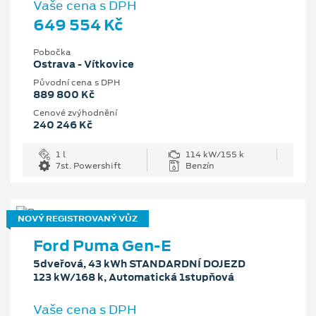
Vaše cena s DPH
649 554 Kč
Pobočka
Ostrava - Vítkovice
Původní cena s DPH
889 800 Kč
Cenové zvýhodnění
240 246 Kč
1 l
114 kW/155 k
7st. Powershift
Benzín
NOVÝ REGISTROVANÝ VŮZ
Ford Puma Gen-E
5dveřová, 43 kWh STANDARDNÍ DOJEZD
123 kW/168 k, Automatická 1stupňová
Vaše cena s DPH