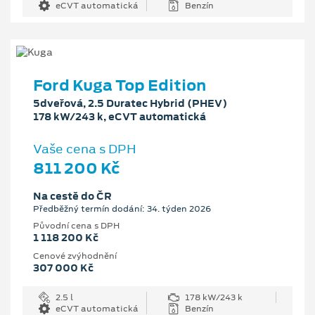
eCVT automatická
Benzín
Ford Kuga Top Edition
5dveřová, 2.5 Duratec Hybrid (PHEV)
178 kW/243 k, eCVT automatická
Vaše cena s DPH
811 200 Kč
Na cestě do ČR
Předběžný termín dodání: 34. týden 2026
Původní cena s DPH
1 118 200 Kč
Cenové zvýhodnění
307 000 Kč
2.5 l
178 kW/243 k
eCVT automatická
Benzín