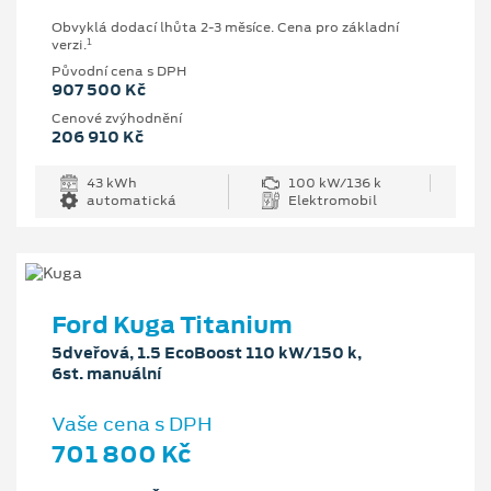
Obvyklá dodací lhůta 2-3 měsíce. Cena pro základní
1
verzi.
Původní cena s DPH
907 500 Kč
Cenové zvýhodnění
206 910 Kč
43 kWh
100 kW/136 k
automatická
Elektromobil
Ford Kuga Titanium
5dveřová, 1.5 EcoBoost 110 kW/150 k,
6st. manuální
Vaše cena s DPH
701 800 Kč