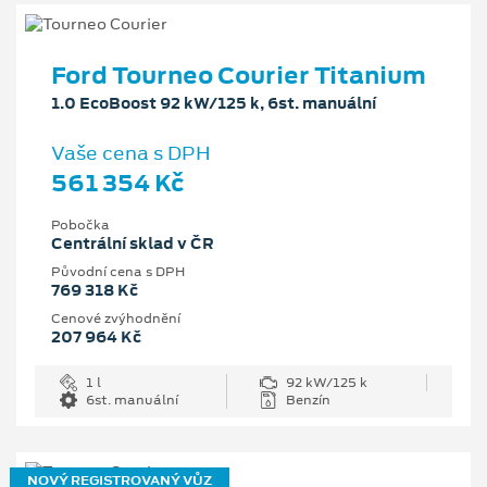
Ford Tourneo Courier Titanium
1.0 EcoBoost 92 kW/125 k, 6st. manuální
Vaše cena s DPH
561 354 Kč
Pobočka
Centrální sklad v ČR
Původní cena s DPH
769 318 Kč
Cenové zvýhodnění
207 964 Kč
1 l
92 kW/125 k
6st. manuální
Benzín
NOVÝ REGISTROVANÝ VŮZ