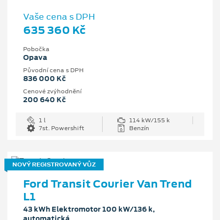
Vaše cena s DPH
635 360 Kč
Pobočka
Opava
Původní cena s DPH
836 000 Kč
Cenové zvýhodnění
200 640 Kč
1 l
114 kW/155 k
7st. Powershift
Benzín
NOVÝ REGISTROVANÝ VŮZ
Ford Transit Courier Van Trend
L1
43 kWh Elektromotor 100 kW/136 k,
automatická