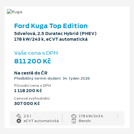
Ford Kuga Top Edition
5dveřová, 2.5 Duratec Hybrid (PHEV)
178 kW/243 k, eCVT automatická
Vaše cena s DPH
811 200 Kč
Na cestě do ČR
Předběžný termín dodání: 34. týden 2026
Původní cena s DPH
1 118 200 Kč
Cenové zvýhodnění
307 000 Kč
2.5 l
178 kW/243 k
eCVT automatická
Benzín