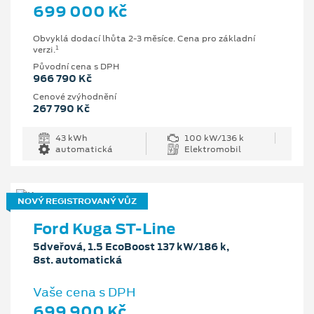
699 000 Kč
Obvyklá dodací lhůta 2-3 měsíce. Cena pro základní
1
verzi.
Původní cena s DPH
966 790 Kč
Cenové zvýhodnění
267 790 Kč
43 kWh
100 kW/136 k
automatická
Elektromobil
NOVÝ REGISTROVANÝ VŮZ
Ford Kuga ST-Line
5dveřová, 1.5 EcoBoost 137 kW/186 k,
8st. automatická
Vaše cena s DPH
699 900 Kč