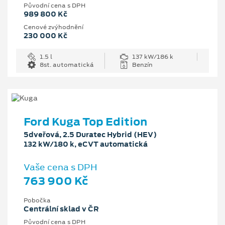
Původní cena s DPH
989 800 Kč
Cenové zvýhodnění
230 000 Kč
1.5 l
137 kW/186 k
8st. automatická
Benzín
Ford Kuga Top Edition
5dveřová, 2.5 Duratec Hybrid (HEV)
132 kW/180 k, eCVT automatická
Vaše cena s DPH
763 900 Kč
Pobočka
Centrální sklad v ČR
Původní cena s DPH