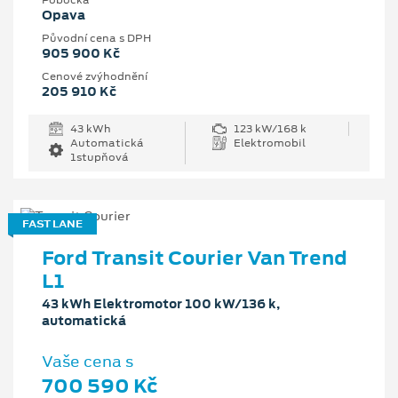
Pobočka
Opava
Původní cena s DPH
905 900 Kč
Cenové zvýhodnění
205 910 Kč
43 kWh
123 kW/168 k
Automatická
Elektromobil
1stupňová
FAST LANE
Ford Transit Courier Van Trend
L1
43 kWh Elektromotor 100 kW/136 k,
automatická
Vaše cena s
700 590 Kč