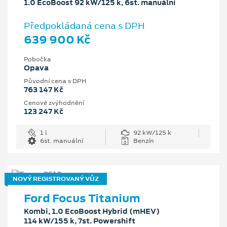
1.0 EcoBoost 92 kW/125 k, 6st. manuální
Předpokládaná cena s DPH
639 900 Kč
Pobočka
Opava
Původní cena s DPH
763 147 Kč
Cenové zvýhodnění
123 247 Kč
1 l
92 kW/125 k
6st. manuální
Benzín
NOVÝ REGISTROVANÝ VŮZ
Ford Focus Titanium
Kombi, 1.0 EcoBoost Hybrid (mHEV)
114 kW/155 k, 7st. Powershift