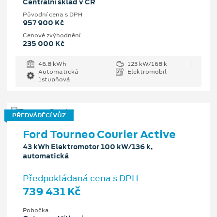
Centrální sklad v ČR
Původní cena s DPH
957 900 Kč
Cenové zvýhodnění
235 000 Kč
46.8 kWh
123 kW/168 k
Automatická
Elektromobil
1stupňová
PŘEDVÁDĚCÍ VŮZ
Ford Tourneo Courier Active
43 kWh Elektromotor 100 kW/136 k,
automatická
Předpokládaná cena s DPH
739 431 Kč
Pobočka