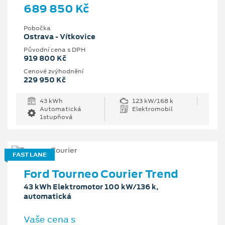
689 850 Kč
Pobočka
Ostrava - Vítkovice
Původní cena s DPH
919 800 Kč
Cenové zvýhodnění
229 950 Kč
43 kWh
123 kW/168 k
Automatická
Elektromobil
1stupňová
FAST LANE
Ford Tourneo Courier Trend
43 kWh Elektromotor 100 kW/136 k,
automatická
Vaše cena s