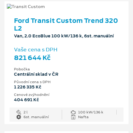
Ford Transit Custom Trend 320
L2
Van, 2.0 EcoBlue 100 kW/136 k, 6st. manuální
Vaše cena s DPH
821 644 Kč
Pobočka
Centrální sklad v ČR
Původní cena s DPH
1 226 335 Kč
Cenové zvýhodnění
404 691 Kč
2 l
100 kW/136 k
6st. manuální
Nafta