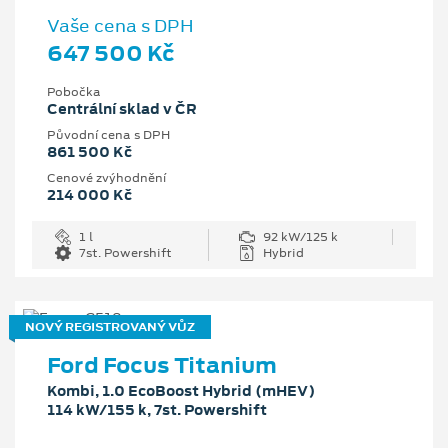
Vaše cena s DPH
647 500 Kč
Pobočka
Centrální sklad v ČR
Původní cena s DPH
861 500 Kč
Cenové zvýhodnění
214 000 Kč
1 l
92 kW/125 k
7st. Powershift
Hybrid
NOVÝ REGISTROVANÝ VŮZ
Ford Focus Titanium
Kombi, 1.0 EcoBoost Hybrid (mHEV)
114 kW/155 k, 7st. Powershift