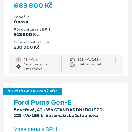
683 800 Kč
Pobočka
Opava
Původní cena s DPH
913 800 Kč
Cenové zvýhodnění
230 000 Kč
43 kWh
123 kW/168 k
Automatická
Elektromobil
1stupňová
NOVÝ REGISTROVANÝ VŮZ
Ford Puma Gen-E
5dveřová, 43 kWh STANDARDNÍ DOJEZD
123 kW/168 k, Automatická 1stupňová
Vaše cena s DPH