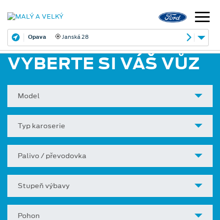
Opava
Janská 28
VYBERTE SI VÁŠ VŮZ
Model
Typ karoserie
Palivo / převodovka
Stupeň výbavy
Pohon