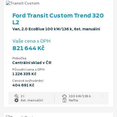
Ford Transit Custom Trend 320
L2
Van, 2.0 EcoBlue 100 kW/136 k, 6st. manuální
Vaše cena s DPH
821 644 Kč
Pobočka
Centrální sklad v ČR
Původní cena s DPH
1 226 335 Kč
Cenové zvýhodnění
404 691 Kč
2 l
100 kW/136 k
6st. manuální
Nafta