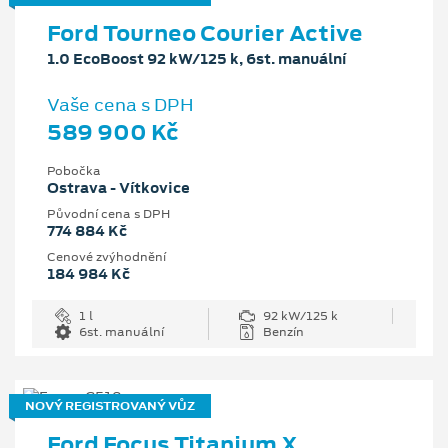
Ford Tourneo Courier Active
1.0 EcoBoost 92 kW/125 k, 6st. manuální
Vaše cena s DPH
589 900 Kč
Pobočka
Ostrava - Vítkovice
Původní cena s DPH
774 884 Kč
Cenové zvýhodnění
184 984 Kč
1 l
92 kW/125 k
6st. manuální
Benzín
NOVÝ REGISTROVANÝ VŮZ
Ford Focus Titanium X