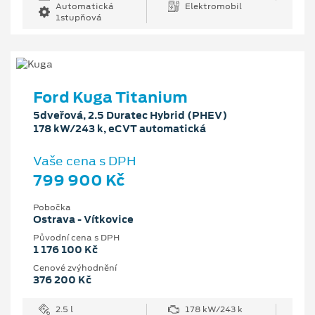
Automatická
Elektromobil
1stupňová
Ford Kuga Titanium
5dveřová, 2.5 Duratec Hybrid (PHEV)
178 kW/243 k, eCVT automatická
Vaše cena s DPH
799 900 Kč
Pobočka
Ostrava - Vítkovice
Původní cena s DPH
1 176 100 Kč
Cenové zvýhodnění
376 200 Kč
2.5 l
178 kW/243 k