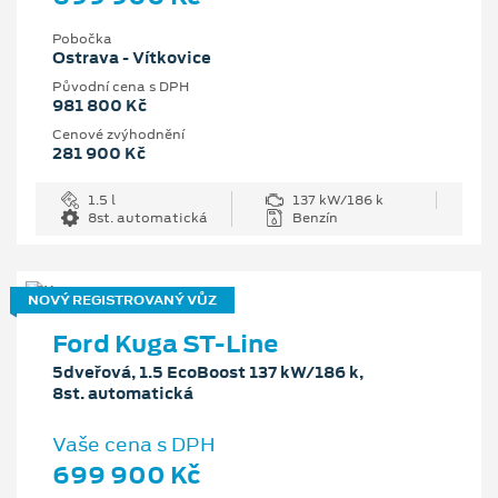
Pobočka
Ostrava - Vítkovice
Původní cena s DPH
981 800 Kč
Cenové zvýhodnění
281 900 Kč
1.5 l
137 kW/186 k
8st. automatická
Benzín
NOVÝ REGISTROVANÝ VŮZ
Ford Kuga ST-Line
5dveřová, 1.5 EcoBoost 137 kW/186 k,
8st. automatická
Vaše cena s DPH
699 900 Kč