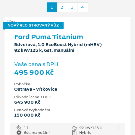
1
2
3
4
NOVÝ REGISTROVANÝ VŮZ
Ford Puma Titanium
5dveřová, 1.0 EcoBoost Hybrid (mHEV)
92 kW/125 k, 6st. manuální
Vaše cena s DPH
495 900 Kč
Pobočka
Ostrava - Vítkovice
Původní cena s DPH
645 900 Kč
Cenové zvýhodnění
150 000 Kč
1 l
92 kW/125 k
6st. manuální
Hybrid