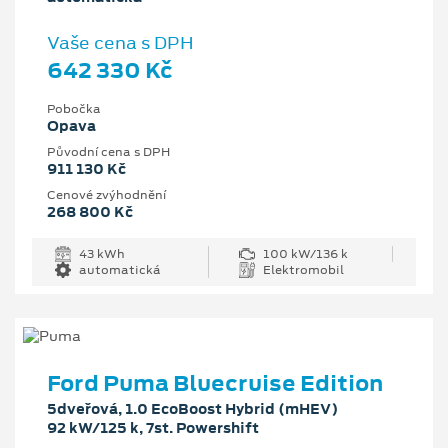
Vaše cena s DPH
642 330 Kč
Pobočka
Opava
Původní cena s DPH
911 130 Kč
Cenové zvýhodnění
268 800 Kč
43 kWh
100 kW/136 k
automatická
Elektromobil
Ford Puma Bluecruise Edition
5dveřová, 1.0 EcoBoost Hybrid (mHEV)
92 kW/125 k, 7st. Powershift