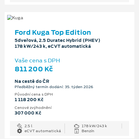
Ford Kuga Top Edition
5dveřová, 2.5 Duratec Hybrid (PHEV)
178 kW/243 k, eCVT automatická
Vaše cena s DPH
811 200 Kč
Na cestě do ČR
Předběžný termín dodání: 35. týden 2026
Původní cena s DPH
1 118 200 Kč
Cenové zvýhodnění
307 000 Kč
2.5 l
178 kW/243 k
eCVT automatická
Benzín