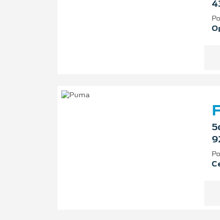
4
Po
O
F
5
9
Po
Ce