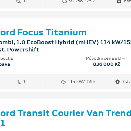
1 l
92 kW/125 k
6st
ord Focus Titanium
ombi, 1.0 EcoBoost Hybrid (mHEV) 114 kW/155
st. Powershift
bočka
Původní cena s DPH
pava
836 000 Kč
1 l
114 kW/155 k
7st.
ord Transit Courier Van Tren
1