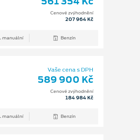
561 354 Kč
Cenové zvýhodnění
207 964 Kč
. manuální
Benzín
Vaše cena s DPH
589 900 Kč
Cenové zvýhodnění
184 984 Kč
. manuální
Benzín