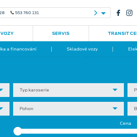
 28
553 760 131
 VOZY
SERVIS
TRANSIT C
ka a financování
Skladové vozy
Ele
Typ karoserie
P
Pohon
B
Cena