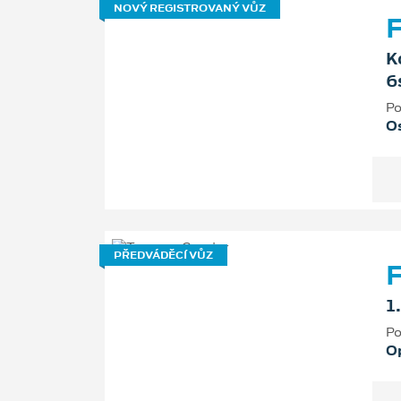
NOVÝ REGISTROVANÝ VŮZ
F
K
6
Po
Os
PŘEDVÁDĚCÍ VŮZ
F
1
Po
O