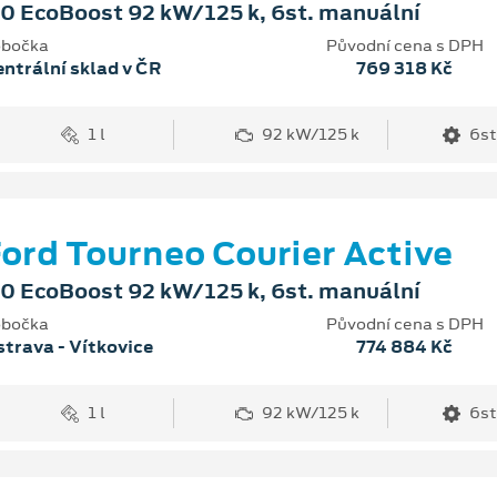
.0 EcoBoost 92 kW/125 k, 6st. manuální
bočka
Původní cena s DPH
ntrální sklad v ČR
769 318 Kč
1 l
92 kW/125 k
6st
ord Tourneo Courier Active
.0 EcoBoost 92 kW/125 k, 6st. manuální
bočka
Původní cena s DPH
trava - Vítkovice
774 884 Kč
1 l
92 kW/125 k
6st