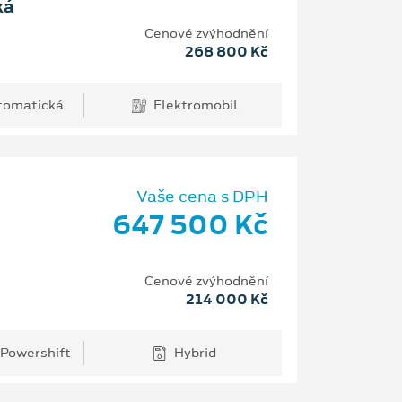
ká
Cenové zvýhodnění
268 800 Kč
tomatická
Elektromobil
Vaše cena s DPH
647 500 Kč
Cenové zvýhodnění
214 000 Kč
 Powershift
Hybrid