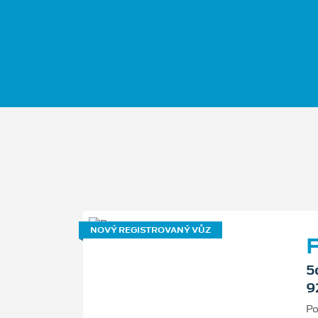
NOVÝ REGISTROVANÝ VŮZ
F
5
9
Po