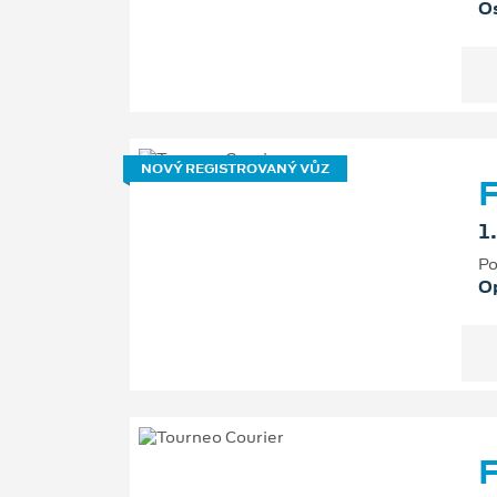
Os
NOVÝ REGISTROVANÝ VŮZ
F
1
Po
O
F