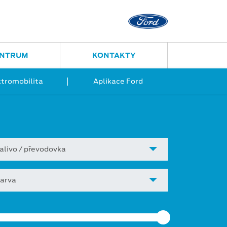
Ostrava - Vítkovice
Ruská 2877
ENTRUM
KONTAKTY
ktromobilita
Aplikace Ford
alivo / převodovka
arva