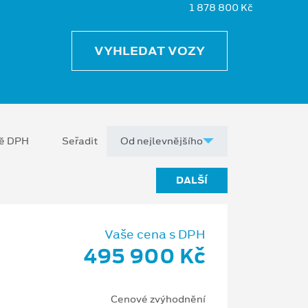
1 878 800 Kč
VYHLEDAT VOZY
ně DPH
Seřadit
DALŠÍ
Vaše cena s DPH
495 900 Kč
Cenové zvýhodnění