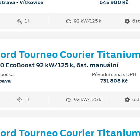
trava - Vítkovice
645 900 Kč
1 l
92 kW/125 k
6st
ord Tourneo Courier Titaniu
.0 EcoBoost 92 kW/125 k, 6st. manuální
bočka
Původní cena s DPH
pava
731 808 Kč
1 l
92 kW/125 k
6st
ord Tourneo Courier Titaniu