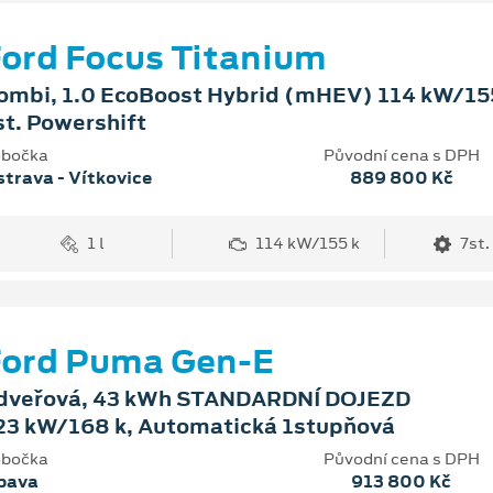
ord Focus Titanium
ombi, 1.0 EcoBoost Hybrid (mHEV) 114 kW/155
st. Powershift
bočka
Původní cena s DPH
trava - Vítkovice
889 800 Kč
1 l
114 kW/155 k
7st.
Ford Puma Gen-E
dveřová, 43 kWh STANDARDNÍ DOJEZD
23 kW/168 k, Automatická 1stupňová
bočka
Původní cena s DPH
pava
913 800 Kč