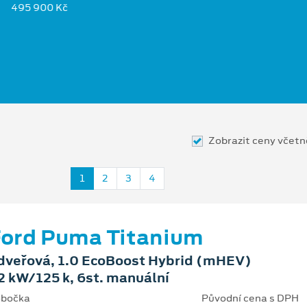
495 900 Kč
Zobrazit ceny včet
1
2
3
4
ord Puma Titanium
dveřová, 1.0 EcoBoost Hybrid (mHEV)
2 kW/125 k, 6st. manuální
bočka
Původní cena s DPH