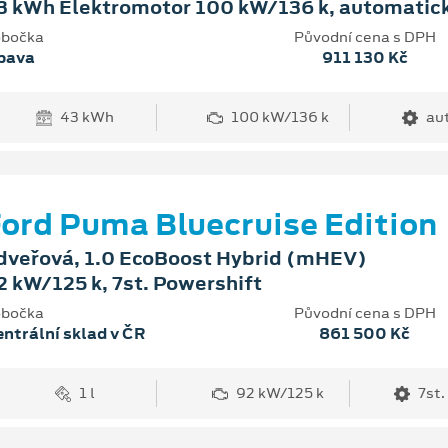
3 kWh Elektromotor 100 kW/136 k, automatic
bočka
Původní cena s DPH
pava
911 130 Kč
43 kWh
100 kW/136 k
au
ord Puma Bluecruise Edition
dveřová, 1.0 EcoBoost Hybrid (mHEV)
2 kW/125 k, 7st. Powershift
bočka
Původní cena s DPH
ntrální sklad v ČR
861 500 Kč
1 l
92 kW/125 k
7st.