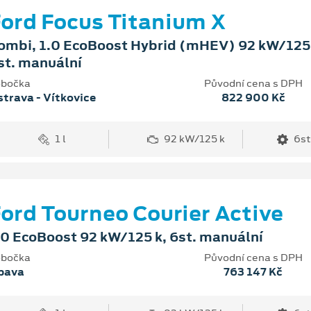
ord Focus Titanium X
ombi, 1.0 EcoBoost Hybrid (mHEV) 92 kW/125 
st. manuální
bočka
Původní cena s DPH
trava - Vítkovice
822 900 Kč
1 l
92 kW/125 k
6st
ord Tourneo Courier Active
.0 EcoBoost 92 kW/125 k, 6st. manuální
bočka
Původní cena s DPH
pava
763 147 Kč