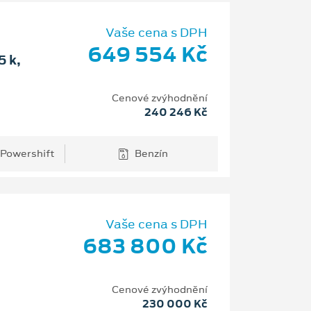
Vaše cena s DPH
649 554 Kč
 k,
Cenové zvýhodnění
240 246 Kč
 Powershift
Benzín
Vaše cena s DPH
683 800 Kč
Cenové zvýhodnění
230 000 Kč