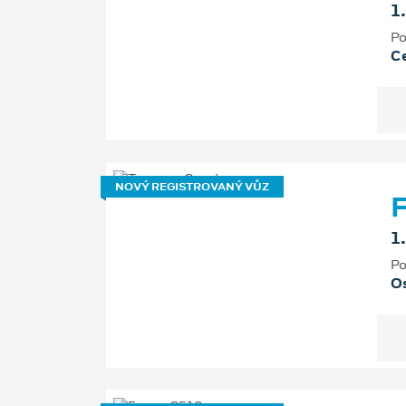
1
Po
Ce
NOVÝ REGISTROVANÝ VŮZ
F
1
Po
Os