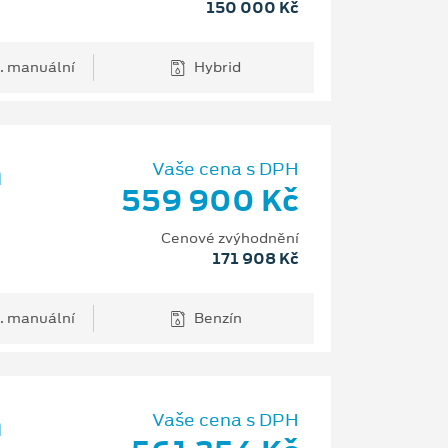
150 000 Kč
. manuální
Hybrid
m
Vaše cena s DPH
559 900 Kč
Cenové zvýhodnění
171 908 Kč
. manuální
Benzín
m
Vaše cena s DPH