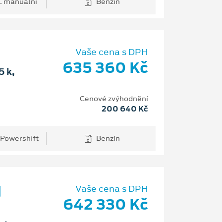
. manuální
Benzín
Vaše cena s DPH
635 360 Kč
 k,
Cenové zvýhodnění
200 640 Kč
 Powershift
Benzín
d
Vaše cena s DPH
642 330 Kč