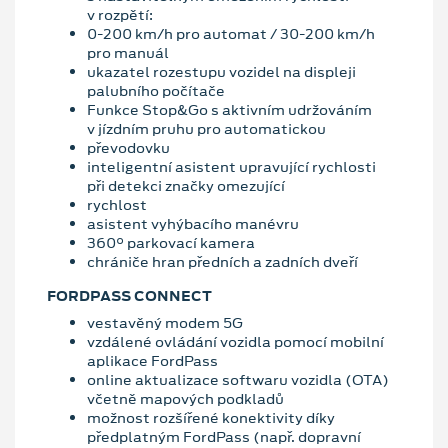
v rozpětí:
0-200 km/h pro automat / 30-200 km/h
pro manuál
ukazatel rozestupu vozidel na displeji
palubního počítače
Funkce Stop&Go s aktivním udržováním
v jízdním pruhu pro automatickou
převodovku
inteligentní asistent upravující rychlosti
při detekci značky omezující
rychlost
asistent vyhýbacího manévru
360° parkovací kamera
chrániče hran předních a zadních dveří
FORDPASS CONNECT
vestavěný modem 5G
vzdálené ovládání vozidla pomocí mobilní
aplikace FordPass
online aktualizace softwaru vozidla (OTA)
včetně mapových podkladů
možnost rozšířené konektivity díky
předplatným FordPass (např. dopravní