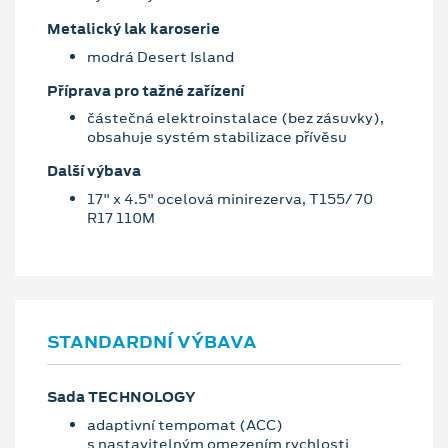
Metalický lak karoserie
modrá Desert Island
Příprava pro tažné zařízení
částečná elektroinstalace (bez zásuvky),
obsahuje systém stabilizace přívěsu
Další výbava
17" x 4.5" ocelová minirezerva, T155/ 70
R17 110M
STANDARDNÍ VÝBAVA
Sada TECHNOLOGY
adaptivní tempomat (ACC)
s nastavitelným omezením rychlosti