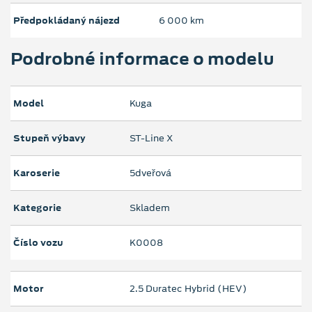
Předpokládaný nájezd
6 000 km
Podrobné informace o modelu
Model
Kuga
Stupeň výbavy
ST-Line X
Karoserie
5dveřová
Kategorie
Skladem
Číslo vozu
K0008
Motor
2.5 Duratec Hybrid (HEV)