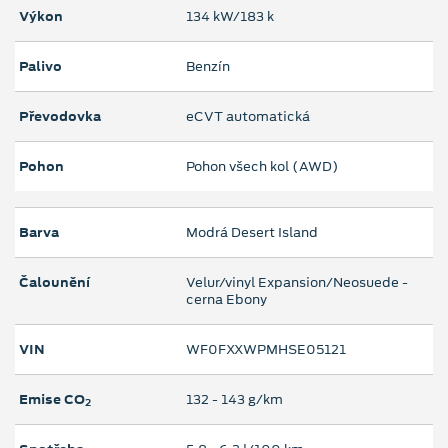
Výkon
134 kW/183 k
Palivo
Benzín
Převodovka
eCVT automatická
Pohon
Pohon všech kol (AWD)
Barva
Modrá Desert Island
Čalounění
Velur/vinyl Expansion/Neosuede -
cerna Ebony
VIN
WF0FXXWPMHSE05121
Emise CO
132 ‐ 143 g/km
2