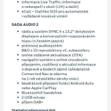
informace Live Traffic, informace
o nebezpečí v okolí (LHI) a další)
eCall – tlačítko SOS pro automatické
i vyžádané nouzové volání
SADA AUDIO 2
rádio a systém SYNC 4 s 13,2" dotykovým
displejem a konverzačním rozpoznáváním
hlasu (v českém jazyce)
prémiový audiosystém
B&O s 10 reproduktory vč. subwooferu
online vzdálené aktualizace (OTA)
navigační systém s online cloudovým
připojením, rozšířený o aktuální informace
o dopravě a bodech zájmů (předplatné
Connected Nav je zdarma
na 1 rok od počátku záruky vozu)
bezdrátové připojení funkcí Android Auto
nebo Apple CarPlay
Bluetooth® handsfree
2 USB vstupy
příjem DAB+
Digitální přístrojový štít