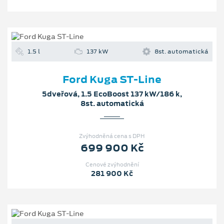
1.5 l
137 kW
8st. automatická
Ford Kuga ST-Line
5dveřová, 1.5 EcoBoost 137 kW/186 k,
8st. automatická
Zvýhodněná cena s DPH
699 900 Kč
Cenové zvýhodnění
281 900 Kč