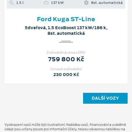
1.5 l
137 kW
8st. automatická
Ford Kuga ST-Line
5dveřová, 1.5 EcoBoost 137 kW/186 k,
8st. automatická
Zvýhodněná cena s DPH
759 800 Kč
Cenové zvýhodnění
230 000 Kč
DALŠÍ VOZY
Vyobrazení vozů může být ilustrativní. Nabídka vozů, financování a uváděné
údaje jsou určeny pouze pro informační účely, nejsou závaznou nabídkou na