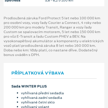
Spotřeba
5,8 ‐ 6,2 l/100 km
Prodloužená záruka Ford Protect 5 let nebo 100 000 km
pro osobní vozy, vozy řady Courier a Connect, 4 roky nebo
200 000 km pro modely Transit, Ranger a vozy řady
Custom se spalovacím motorem, 5 let nebo 150 000 km
pro vůz E-Transit a řadu Custom PHEV a BEV. Na
vysokonapěťový akumulátor a komponenty u elektrických
vozů platí prodloužená záruka 8 let nebo 160 000 km.
Doba nebo km: Vždy platí, co nastane dříve. Dodatečný
bonus uváděn s DPH.
PŘÍPLATKOVÁ VÝBAVA
Sada WINTER PLUS
vyhřívaná přední sedadla
vyhřívaná zadní sedadla
vyhřívané čelní sklo
vyhřívaný volant