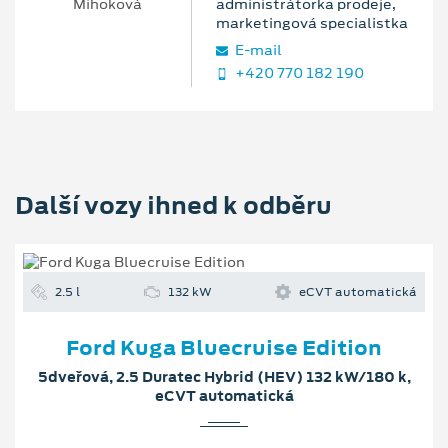
administrátorka prodeje,
marketingová specialistka
E‑mail
+420 770 182 190
Další vozy ihned k odběru
2.5 l
132 kW
eCVT automatická
Ford Kuga Bluecruise Edition
5dveřová, 2.5 Duratec Hybrid (HEV) 132 kW/180 k,
eCVT automatická