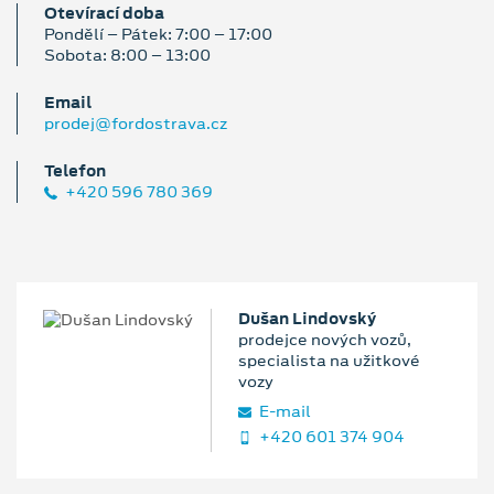
Otevírací doba
Pondělí – Pátek: 7:00 – 17:00
Sobota: 8:00 – 13:00
Email
prodej@fordostrava.cz
Telefon
+420 596 780 369
Dušan Lindovský
prodejce nových vozů,
specialista na užitkové
vozy
E‑mail
+420 601 374 904