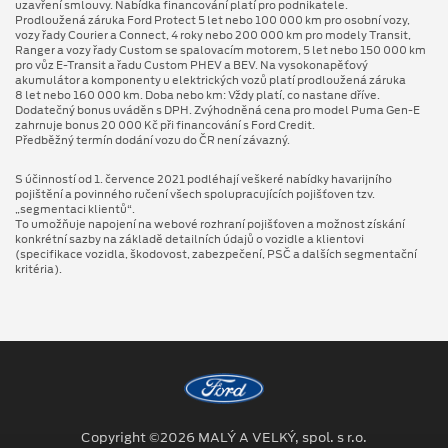
uzavření smlouvy. Nabídka financování platí pro podnikatele.
Prodloužená záruka Ford Protect 5 let nebo 100 000 km pro osobní vozy,
vozy řady Courier a Connect, 4 roky nebo 200 000 km pro modely Transit,
Ranger a vozy řady Custom se spalovacím motorem, 5 let nebo 150 000 km
pro vůz E-Transit a řadu Custom PHEV a BEV. Na vysokonapěťový
akumulátor a komponenty u elektrických vozů platí prodloužená záruka
8 let nebo 160 000 km. Doba nebo km: Vždy platí, co nastane dříve.
Dodatečný bonus uváděn s DPH. Zvýhodněná cena pro model Puma Gen⁠-⁠E
zahrnuje bonus 20 000 Kč při financování s Ford Credit.
Předběžný termín dodání vozu do ČR není závazný.
S účinností od 1. července 2021 podléhají veškeré nabídky havarijního
pojištění a povinného ručení všech spolupracujících pojišťoven tzv.
„segmentaci klientů“.
To umožňuje napojení na webové rozhraní pojišťoven a možnost získání
konkrétní sazby na základě detailních údajů o vozidle a klientovi
(specifikace vozidla, škodovost, zabezpečení, PSČ a dalších segmentační
kritéria).
Copyright ©2026 MALÝ A VELKÝ, spol. s r.o.