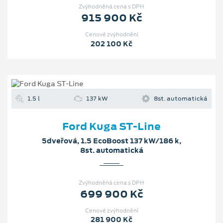
Zvýhodněná cena s DPH
915 900 Kč
Cenové zvýhodnění
202 100 Kč
1.5 l
137 kW
8st. automatická
Ford Kuga ST-Line
5dveřová, 1.5 EcoBoost 137 kW/186 k,
8st. automatická
Zvýhodněná cena s DPH
699 900 Kč
Cenové zvýhodnění
281 900 Kč