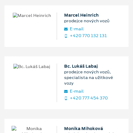
Marcel Heinrich
prodejce nových vozů
E‑mail
+420 770 132 131
Bc. Lukáš Labaj
prodejce nových vozů,
specialista na užitkové
vozy
E‑mail
+420 777 454 370
Monika Mihoková