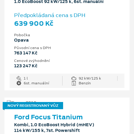
1.0 EcoBoost 92 kW/125 k, 6st. manuální
Předpokládaná cena s DPH
639 900 Kč
Pobočka
Opava
Původní cena s DPH
763 147 Kč
Cenové zvýhodnění
123 247 Kč
1 l
92 kW/125 k
6st. manuální
Benzín
NOVÝ REGISTROVANÝ VŮZ
Ford Focus Titanium
Kombi, 1.0 EcoBoost Hybrid (mHEV)
114 kW/155 k, 7st. Powershift