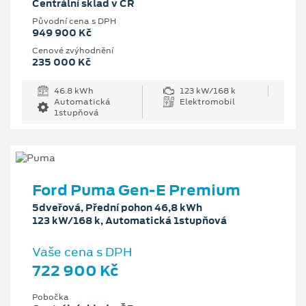
Centrální sklad v ČR
Původní cena s DPH
949 900 Kč
Cenové zvýhodnění
235 000 Kč
46.8 kWh
123 kW/168 k
Automatická
Elektromobil
1stupňová
Ford Puma Gen-E Premium
5dveřová, Přední pohon 46,8 kWh
123 kW/168 k, Automatická 1stupňová
Vaše cena s DPH
722 900 Kč
Pobočka