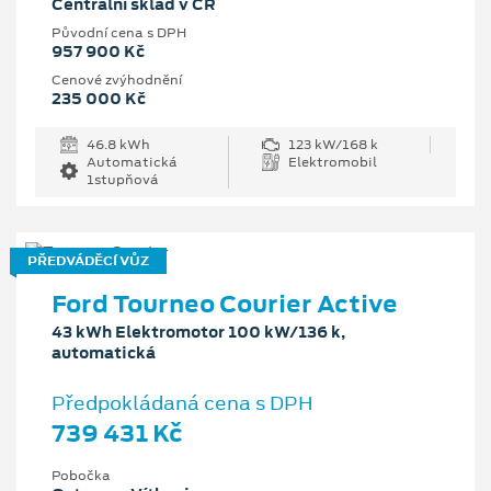
Centrální sklad v ČR
Původní cena s DPH
957 900 Kč
Cenové zvýhodnění
235 000 Kč
46.8 kWh
123 kW/168 k
Automatická
Elektromobil
1stupňová
PŘEDVÁDĚCÍ VŮZ
Ford Tourneo Courier Active
43 kWh Elektromotor 100 kW/136 k,
automatická
Předpokládaná cena s DPH
739 431 Kč
Pobočka