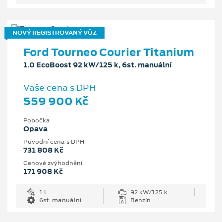
NOVÝ REGISTROVANÝ VŮZ
Ford Tourneo Courier Titanium
1.0 EcoBoost 92 kW/125 k, 6st. manuální
Vaše cena s DPH
559 900 Kč
Pobočka
Opava
Původní cena s DPH
731 808 Kč
Cenové zvýhodnění
171 908 Kč
1 l
92 kW/125 k
6st. manuální
Benzín