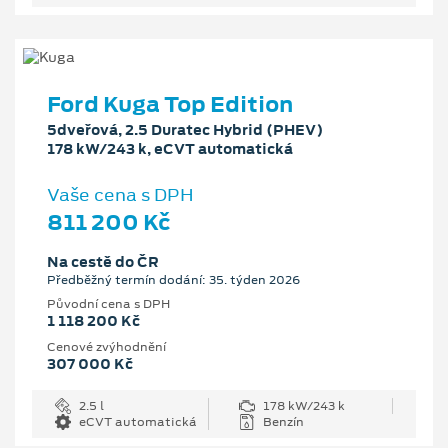
Ford Kuga Top Edition
5dveřová, 2.5 Duratec Hybrid (PHEV)
178 kW/243 k, eCVT automatická
Vaše cena s DPH
811 200 Kč
Na cestě do ČR
Předběžný termín dodání: 35. týden 2026
Původní cena s DPH
1 118 200 Kč
Cenové zvýhodnění
307 000 Kč
2.5 l
178 kW/243 k
eCVT automatická
Benzín