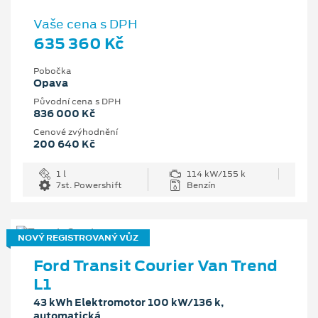
Vaše cena s DPH
635 360 Kč
Pobočka
Opava
Původní cena s DPH
836 000 Kč
Cenové zvýhodnění
200 640 Kč
1 l
114 kW/155 k
7st. Powershift
Benzín
NOVÝ REGISTROVANÝ VŮZ
Ford Transit Courier Van Trend
L1
43 kWh Elektromotor 100 kW/136 k,
automatická