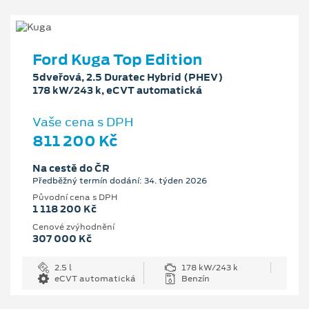
Ford Kuga Top Edition
5dveřová, 2.5 Duratec Hybrid (PHEV)
178 kW/243 k, eCVT automatická
Vaše cena s DPH
811 200 Kč
Na cestě do ČR
Předběžný termín dodání: 34. týden 2026
Původní cena s DPH
1 118 200 Kč
Cenové zvýhodnění
307 000 Kč
2.5 l
178 kW/243 k
eCVT automatická
Benzín