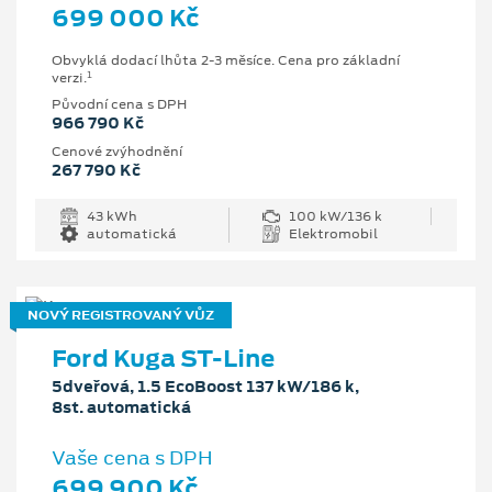
699 000 Kč
Obvyklá dodací lhůta 2-3 měsíce. Cena pro základní
1
verzi.
Původní cena s DPH
966 790 Kč
Cenové zvýhodnění
267 790 Kč
43 kWh
100 kW/136 k
automatická
Elektromobil
NOVÝ REGISTROVANÝ VŮZ
Ford Kuga ST-Line
5dveřová, 1.5 EcoBoost 137 kW/186 k,
8st. automatická
Vaše cena s DPH
699 900 Kč