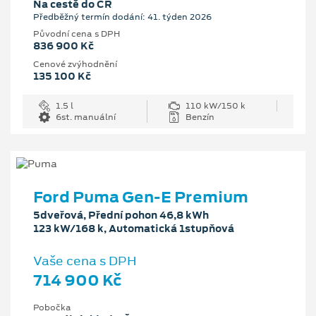
Na cestě do ČR
Předběžný termín dodání: 41. týden 2026
Původní cena s DPH
836 900 Kč
Cenové zvýhodnění
135 100 Kč
1.5 l
110 kW/150 k
6st. manuální
Benzín
Ford Puma Gen-E Premium
5dveřová, Přední pohon 46,8 kWh
123 kW/168 k, Automatická 1stupňová
Vaše cena s DPH
714 900 Kč
Pobočka