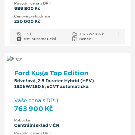
Původní cena s DPH
989 800 Kč
Cenové zvýhodnění
230 000 Kč
1.5 l
137 kW/186 k
8st. automatická
Benzín
Ford Kuga Top Edition
5dveřová, 2.5 Duratec Hybrid (HEV)
132 kW/180 k, eCVT automatická
Vaše cena s DPH
763 900 Kč
Pobočka
Centrální sklad v ČR
Původní cena s DPH