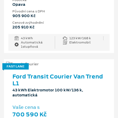
Pobočka
Opava
Původní cena s DPH
905 900 Kč
Cenové zvýhodnění
205 910 Kč
43 kWh
123 kW/168 k
Automatická
Elektromobil
1stupňová
FAST LANE
Ford Transit Courier Van Trend
L1
43 kWh Elektromotor 100 kW/136 k,
automatická
Vaše cena s
700 590 Kč