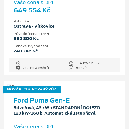
Vaše cena s DPH
649 554 Kč
Pobočka
Ostrava - Vítkovice
Původní cena s DPH
889 800 Kč
Cenové zvýhodnění
240 246 Kč
1 l
114 kW/155 k
7st. Powershift
Benzín
NOVÝ REGISTROVANÝ VŮZ
Ford Puma Gen-E
5dveřová, 43 kWh STANDARDNÍ DOJEZD
123 kW/168 k, Automatická 1stupňová
Vaše cena s DPH