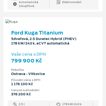
Automatická
Elektromobil
1stupňová
Ford Kuga Titanium
5dveřová, 2.5 Duratec Hybrid (PHEV)
178 kW/243 k, eCVT automatická
Vaše cena s DPH
799 900 Kč
Pobočka
Ostrava - Vítkovice
Původní cena s DPH
1 176 100 Kč
Cenové zvýhodnění
376 200 Kč
2.5 l
178 kW/243 k