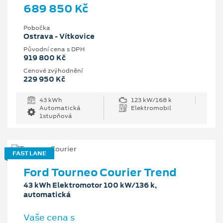
689 850 Kč
Pobočka
Ostrava - Vítkovice
Původní cena s DPH
919 800 Kč
Cenové zvýhodnění
229 950 Kč
43 kWh
123 kW/168 k
Automatická
Elektromobil
1stupňová
FAST LANE
Ford Tourneo Courier Trend
43 kWh Elektromotor 100 kW/136 k,
automatická
Vaše cena s