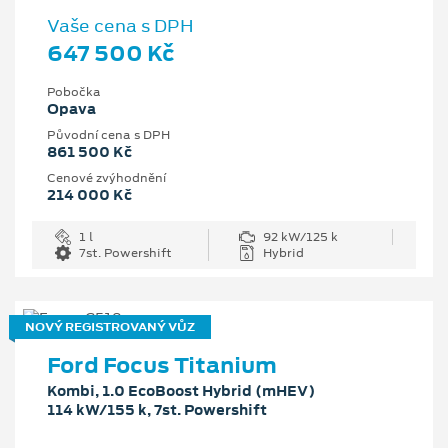
Vaše cena s DPH
647 500 Kč
Pobočka
Opava
Původní cena s DPH
861 500 Kč
Cenové zvýhodnění
214 000 Kč
1 l
92 kW/125 k
7st. Powershift
Hybrid
NOVÝ REGISTROVANÝ VŮZ
Ford Focus Titanium
Kombi, 1.0 EcoBoost Hybrid (mHEV)
114 kW/155 k, 7st. Powershift