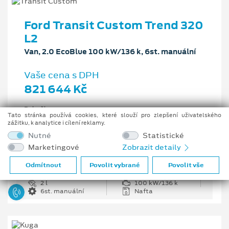
Ford Transit Custom Trend 320
L2
Van, 2.0 EcoBlue 100 kW/136 k, 6st. manuální
Vaše cena s DPH
821 644 Kč
Pobočka
Tato stránka používá cookies, které slouží pro zlepšení uživatelského
Opava
zážitku, k analytice i cílení reklamy.
Původní cena s DPH
Nutné
Statistické
1 226 335 Kč
Marketingové
Zobrazit detaily
Cenové zvýhodnění
404 691 Kč
Odmítnout
Povolit vybrané
Povolit vše
2 l
100 kW/136 k
6st. manuální
Nafta