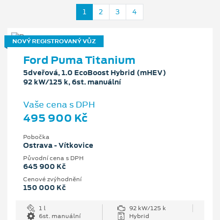
1
2
3
4
NOVÝ REGISTROVANÝ VŮZ
Ford Puma Titanium
5dveřová, 1.0 EcoBoost Hybrid (mHEV)
92 kW/125 k, 6st. manuální
Vaše cena s DPH
495 900 Kč
Pobočka
Ostrava - Vítkovice
Původní cena s DPH
645 900 Kč
Cenové zvýhodnění
150 000 Kč
1 l
92 kW/125 k
6st. manuální
Hybrid