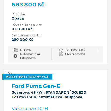
683 800 Kč
Pobočka
Opava
Původní cena s DPH
913 800 Kč
Cenové zvýhodnění
230 000 Kč
43 kWh
123 kW/168 k
Automatická
Elektromobil
1stupňová
NOVÝ REGISTROVANÝ VŮZ
Ford Puma Gen-E
5dveřová, 43 kWh STANDARDNÍ DOJEZD
123 kW/168 k, Automatická 1stupňová
Vaše cena s DPH