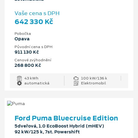
Vaše cena s DPH
642 330 Kč
Pobočka
Opava
Původní cena s DPH
911 130 Kč
Cenové zvýhodnění
268 800 Kč
43 kWh
100 kW/136 k
automatická
Elektromobil
Ford Puma Bluecruise Edition
5dveřová, 1.0 EcoBoost Hybrid (mHEV)
92 kW/125 k, 7st. Powershift