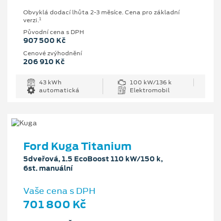
Obvyklá dodací lhůta 2-3 měsíce. Cena pro základní
1
verzi.
Původní cena s DPH
907 500 Kč
Cenové zvýhodnění
206 910 Kč
43 kWh
100 kW/136 k
automatická
Elektromobil
Ford Kuga Titanium
5dveřová, 1.5 EcoBoost 110 kW/150 k,
6st. manuální
Vaše cena s DPH
701 800 Kč