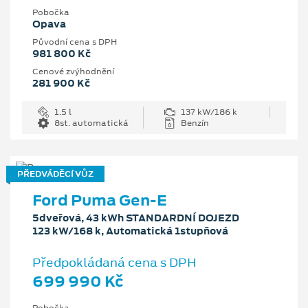
Pobočka
Opava
Původní cena s DPH
981 800 Kč
Cenové zvýhodnění
281 900 Kč
1.5 l
137 kW/186 k
8st. automatická
Benzín
PŘEDVÁDĚCÍ VŮZ
Ford Puma Gen-E
5dveřová, 43 kWh STANDARDNÍ DOJEZD
123 kW/168 k, Automatická 1stupňová
Předpokládaná cena s DPH
699 990 Kč