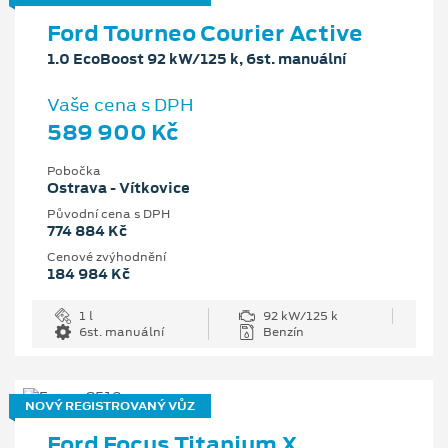
Ford Tourneo Courier Active
1.0 EcoBoost 92 kW/125 k, 6st. manuální
Vaše cena s DPH
589 900 Kč
Pobočka
Ostrava - Vítkovice
Původní cena s DPH
774 884 Kč
Cenové zvýhodnění
184 984 Kč
1 l
92 kW/125 k
6st. manuální
Benzín
NOVÝ REGISTROVANÝ VŮZ
Ford Focus Titanium X