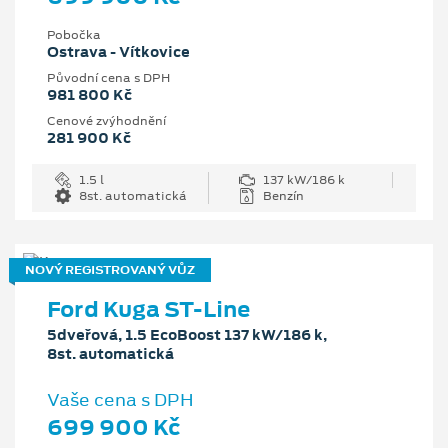
Pobočka
Ostrava - Vítkovice
Původní cena s DPH
981 800 Kč
Cenové zvýhodnění
281 900 Kč
1.5 l
137 kW/186 k
8st. automatická
Benzín
NOVÝ REGISTROVANÝ VŮZ
Ford Kuga ST-Line
5dveřová, 1.5 EcoBoost 137 kW/186 k,
8st. automatická
Vaše cena s DPH
699 900 Kč