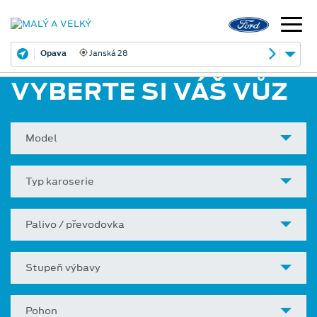
Opava
Janská 28
VYBERTE SI VÁŠ VŮZ
Model
Typ karoserie
Palivo / převodovka
Stupeň výbavy
Pohon