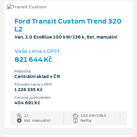
Ford Transit Custom Trend 320
L2
Van, 2.0 EcoBlue 100 kW/136 k, 6st. manuální
Vaše cena s DPH
821 644 Kč
Pobočka
Centrální sklad v ČR
Původní cena s DPH
1 226 335 Kč
Cenové zvýhodnění
404 691 Kč
2 l
100 kW/136 k
6st. manuální
Nafta