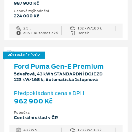
987 900 Kč
Cenové zvýhodnění
224 000 Kč
2.5 l
132 kW/180 k
eCVT automatická
Benzín
PŘEDVÁDĚCÍ VŮZ
Ford Puma Gen-E Premium
5dveřová, 43 kWh STANDARDNÍ DOJEZD
123 kW/168 k, Automatická 1stupňová
Předpokládaná cena s DPH
962 900 Kč
Pobočka
Centrální sklad v ČR
43 kWh
123 kW/168 k