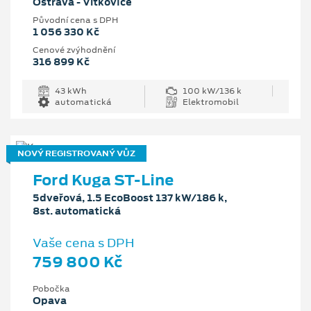
Ostrava - Vítkovice
Původní cena s DPH
1 056 330 Kč
Cenové zvýhodnění
316 899 Kč
43 kWh
100 kW/136 k
automatická
Elektromobil
NOVÝ REGISTROVANÝ VŮZ
Ford Kuga ST-Line
5dveřová, 1.5 EcoBoost 137 kW/186 k,
8st. automatická
Vaše cena s DPH
759 800 Kč
Pobočka
Opava