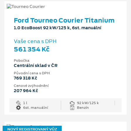
Ford Tourneo Courier Titanium
1.0 EcoBoost 92 kW/125 k, 6st. manuální
Vaše cena s DPH
561 354 Kč
Pobočka
Centrální sklad v ČR
Původní cena s DPH
769 318 Kč
Cenové zvýhodnění
207 964 Kč
1 l
92 kW/125 k
6st. manuální
Benzín
NOVÝ REGISTROVANÝ VŮZ