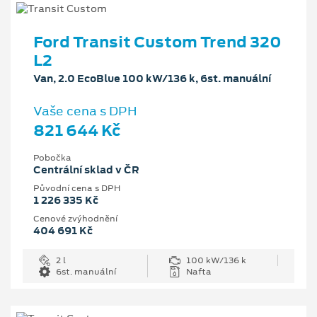
Ford Transit Custom Trend 320
L2
Van, 2.0 EcoBlue 100 kW/136 k, 6st. manuální
Vaše cena s DPH
821 644 Kč
Pobočka
Centrální sklad v ČR
Původní cena s DPH
1 226 335 Kč
Cenové zvýhodnění
404 691 Kč
2 l
100 kW/136 k
6st. manuální
Nafta