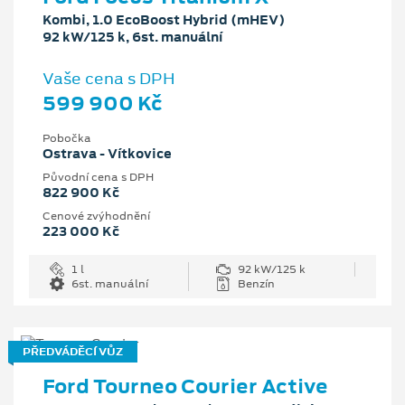
Kombi, 1.0 EcoBoost Hybrid (mHEV)
92 kW/125 k, 6st. manuální
Vaše cena s DPH
599 900 Kč
Pobočka
Ostrava - Vítkovice
Původní cena s DPH
822 900 Kč
Cenové zvýhodnění
223 000 Kč
1 l
92 kW/125 k
6st. manuální
Benzín
PŘEDVÁDĚCÍ VŮZ
Ford Tourneo Courier Active