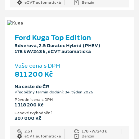
eCVT automatická
Benzín
Ford Kuga Top Edition
5dveřová, 2.5 Duratec Hybrid (PHEV)
178 kW/243 k, eCVT automatická
Vaše cena s DPH
811 200 Kč
Na cestě do ČR
Předběžný termín dodání: 34. týden 2026
Původní cena s DPH
1 118 200 Kč
Cenové zvýhodnění
307 000 Kč
2.5 l
178 kW/243 k
eCVT automatická
Benzín