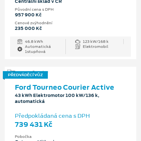
Centrální sklad v ČR
Původní cena s DPH
957 900 Kč
Cenové zvýhodnění
235 000 Kč
46.8 kWh
123 kW/168 k
Automatická
Elektromobil
1stupňová
PŘEDVÁDĚCÍ VŮZ
Ford Tourneo Courier Active
43 kWh Elektromotor 100 kW/136 k,
automatická
Předpokládaná cena s DPH
739 431 Kč
Pobočka