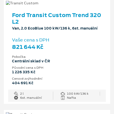
Ford Transit Custom Trend 320
L2
Van, 2.0 EcoBlue 100 kW/136 k, 6st. manuální
Vaše cena s DPH
821 644 Kč
Pobočka
Centrální sklad v ČR
Původní cena s DPH
1 226 335 Kč
Cenové zvýhodnění
404 691 Kč
2 l
100 kW/136 k
6st. manuální
Nafta