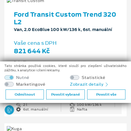
Ford Transit Custom Trend 320
L2
Van, 2.0 EcoBlue 100 kW/136 k, 6st. manuální
Vaše cena s DPH
821 644 Kč
Pobočka
Tato stránka používá cookies, které slouží pro zlepšení uživatelského
Opava
zážitku, k analytice i cílení reklamy.
Původní cena s DPH
Nutné
Statistické
1 226 335 Kč
Marketingové
Zobrazit detaily
Cenové zvýhodnění
404 691 Kč
Odmítnout
Povolit vybrané
Povolit vše
2 l
100 kW/136 k
6st. manuální
Nafta