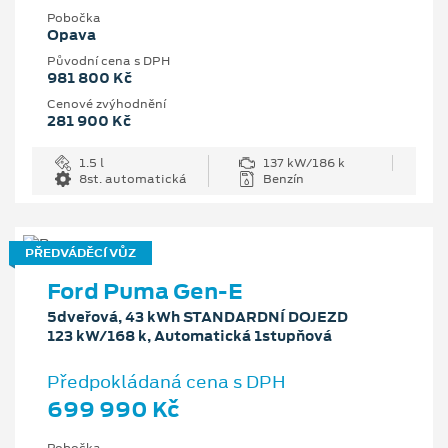
Pobočka
Opava
Původní cena s DPH
981 800 Kč
Cenové zvýhodnění
281 900 Kč
1.5 l
137 kW/186 k
8st. automatická
Benzín
PŘEDVÁDĚCÍ VŮZ
Ford Puma Gen-E
5dveřová, 43 kWh STANDARDNÍ DOJEZD
123 kW/168 k, Automatická 1stupňová
Předpokládaná cena s DPH
699 990 Kč