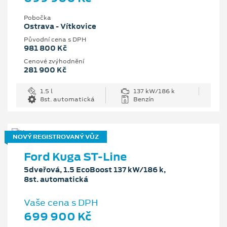
Pobočka
Ostrava - Vítkovice
Původní cena s DPH
981 800 Kč
Cenové zvýhodnění
281 900 Kč
1.5 l
137 kW/186 k
8st. automatická
Benzín
NOVÝ REGISTROVANÝ VŮZ
Ford Kuga ST-Line
5dveřová, 1.5 EcoBoost 137 kW/186 k,
8st. automatická
Vaše cena s DPH
699 900 Kč