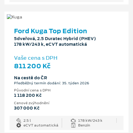
Ford Kuga Top Edition
5dveřová, 2.5 Duratec Hybrid (PHEV)
178 kW/243 k, eCVT automatická
Vaše cena s DPH
811 200 Kč
Na cestě do ČR
Předběžný termín dodání: 35. týden 2026
Původní cena s DPH
1 118 200 Kč
Cenové zvýhodnění
307 000 Kč
2.5 l
178 kW/243 k
eCVT automatická
Benzín