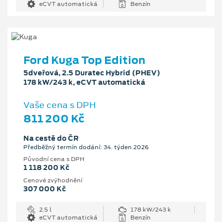
eCVT automatická
Benzín
Ford Kuga Top Edition
5dveřová, 2.5 Duratec Hybrid (PHEV)
178 kW/243 k, eCVT automatická
Vaše cena s DPH
811 200 Kč
Na cestě do ČR
Předběžný termín dodání: 34. týden 2026
Původní cena s DPH
1 118 200 Kč
Cenové zvýhodnění
307 000 Kč
2.5 l
178 kW/243 k
eCVT automatická
Benzín