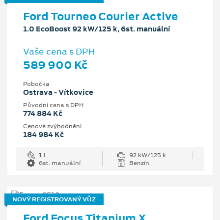
Ford Tourneo Courier Active
1.0 EcoBoost 92 kW/125 k, 6st. manuální
Vaše cena s DPH
589 900 Kč
Pobočka
Ostrava - Vítkovice
Původní cena s DPH
774 884 Kč
Cenové zvýhodnění
184 984 Kč
1 l
92 kW/125 k
6st. manuální
Benzín
NOVÝ REGISTROVANÝ VŮZ
Ford Focus Titanium X