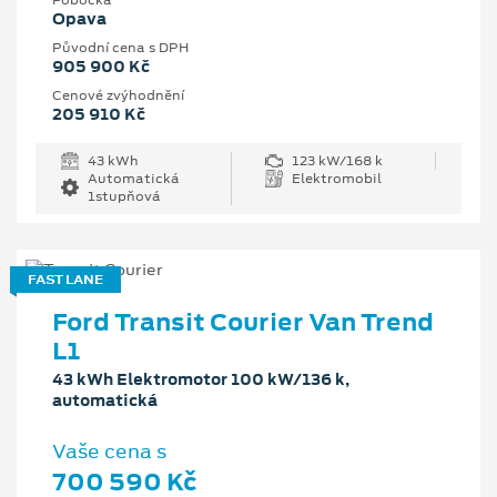
Pobočka
Opava
Původní cena s DPH
905 900 Kč
Cenové zvýhodnění
205 910 Kč
43 kWh
123 kW/168 k
Automatická
Elektromobil
1stupňová
FAST LANE
Ford Transit Courier Van Trend
L1
43 kWh Elektromotor 100 kW/136 k,
automatická
Vaše cena s
700 590 Kč