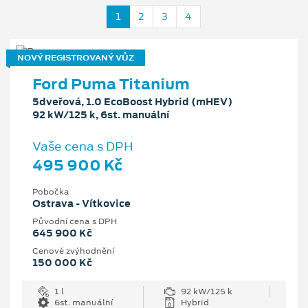
1
2
3
4
NOVÝ REGISTROVANÝ VŮZ
Ford Puma Titanium
5dveřová, 1.0 EcoBoost Hybrid (mHEV)
92 kW/125 k, 6st. manuální
Vaše cena s DPH
495 900 Kč
Pobočka
Ostrava - Vítkovice
Původní cena s DPH
645 900 Kč
Cenové zvýhodnění
150 000 Kč
1 l
92 kW/125 k
6st. manuální
Hybrid