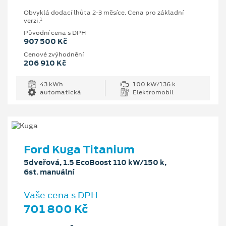
Obvyklá dodací lhůta 2-3 měsíce. Cena pro základní
1
verzi.
Původní cena s DPH
907 500 Kč
Cenové zvýhodnění
206 910 Kč
43 kWh
100 kW/136 k
automatická
Elektromobil
Ford Kuga Titanium
5dveřová, 1.5 EcoBoost 110 kW/150 k,
6st. manuální
Vaše cena s DPH
701 800 Kč