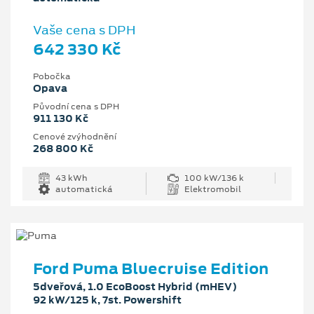
Vaše cena s DPH
642 330 Kč
Pobočka
Opava
Původní cena s DPH
911 130 Kč
Cenové zvýhodnění
268 800 Kč
43 kWh
100 kW/136 k
automatická
Elektromobil
Ford Puma Bluecruise Edition
5dveřová, 1.0 EcoBoost Hybrid (mHEV)
92 kW/125 k, 7st. Powershift