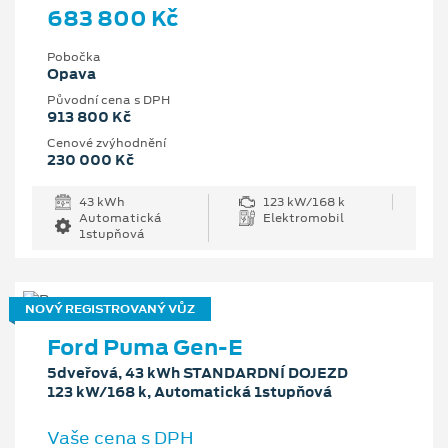
683 800 Kč
Pobočka
Opava
Původní cena s DPH
913 800 Kč
Cenové zvýhodnění
230 000 Kč
43 kWh
123 kW/168 k
Automatická
Elektromobil
1stupňová
NOVÝ REGISTROVANÝ VŮZ
Ford Puma Gen-E
5dveřová, 43 kWh STANDARDNÍ DOJEZD
123 kW/168 k, Automatická 1stupňová
Vaše cena s DPH