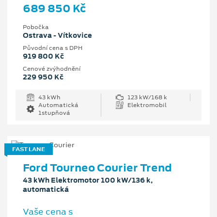
689 850 Kč
Pobočka
Ostrava - Vítkovice
Původní cena s DPH
919 800 Kč
Cenové zvýhodnění
229 950 Kč
43 kWh
123 kW/168 k
Automatická
Elektromobil
1stupňová
FAST LANE
Ford Tourneo Courier Trend
43 kWh Elektromotor 100 kW/136 k,
automatická
Vaše cena s