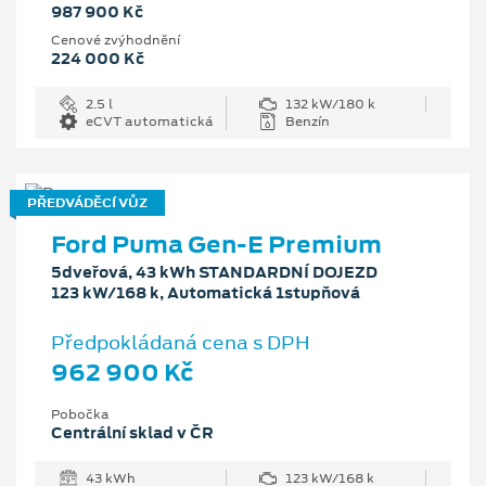
987 900 Kč
Cenové zvýhodnění
224 000 Kč
2.5 l
132 kW/180 k
eCVT automatická
Benzín
PŘEDVÁDĚCÍ VŮZ
Ford Puma Gen-E Premium
5dveřová, 43 kWh STANDARDNÍ DOJEZD
123 kW/168 k, Automatická 1stupňová
Předpokládaná cena s DPH
962 900 Kč
Pobočka
Centrální sklad v ČR
43 kWh
123 kW/168 k