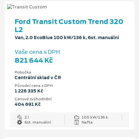
Ford Transit Custom Trend 320
L2
Van, 2.0 EcoBlue 100 kW/136 k, 6st. manuální
Vaše cena s DPH
821 644 Kč
Pobočka
Centrální sklad v ČR
Původní cena s DPH
1 226 335 Kč
Cenové zvýhodnění
404 691 Kč
2 l
100 kW/136 k
6st. manuální
Nafta