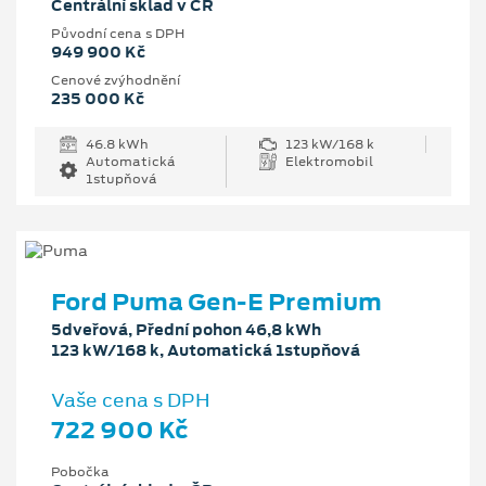
Centrální sklad v ČR
Původní cena s DPH
949 900 Kč
Cenové zvýhodnění
235 000 Kč
46.8 kWh
123 kW/168 k
Automatická
Elektromobil
1stupňová
Ford Puma Gen-E Premium
5dveřová, Přední pohon 46,8 kWh
123 kW/168 k, Automatická 1stupňová
Vaše cena s DPH
722 900 Kč
Pobočka