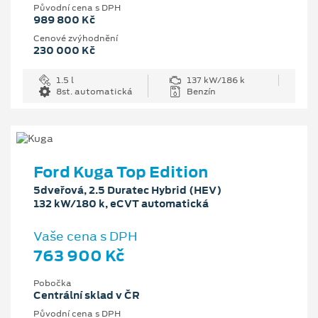
Původní cena s DPH
989 800 Kč
Cenové zvýhodnění
230 000 Kč
1.5 l
137 kW/186 k
8st. automatická
Benzín
Ford Kuga Top Edition
5dveřová, 2.5 Duratec Hybrid (HEV)
132 kW/180 k, eCVT automatická
Vaše cena s DPH
763 900 Kč
Pobočka
Centrální sklad v ČR
Původní cena s DPH