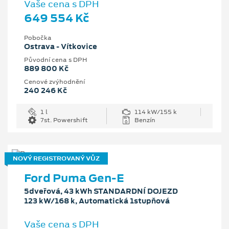
Vaše cena s DPH
649 554 Kč
Pobočka
Ostrava - Vítkovice
Původní cena s DPH
889 800 Kč
Cenové zvýhodnění
240 246 Kč
1 l
114 kW/155 k
7st. Powershift
Benzín
NOVÝ REGISTROVANÝ VŮZ
Ford Puma Gen-E
5dveřová, 43 kWh STANDARDNÍ DOJEZD
123 kW/168 k, Automatická 1stupňová
Vaše cena s DPH