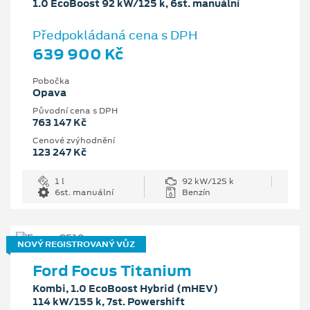
1.0 EcoBoost 92 kW/125 k, 6st. manuální
Předpokládaná cena s DPH
639 900 Kč
Pobočka
Opava
Původní cena s DPH
763 147 Kč
Cenové zvýhodnění
123 247 Kč
1 l
92 kW/125 k
6st. manuální
Benzín
NOVÝ REGISTROVANÝ VŮZ
Ford Focus Titanium
Kombi, 1.0 EcoBoost Hybrid (mHEV)
114 kW/155 k, 7st. Powershift