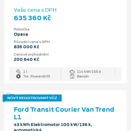
Vaše cena s DPH
635 360 Kč
Pobočka
Opava
Původní cena s DPH
836 000 Kč
Cenové zvýhodnění
200 640 Kč
1 l
114 kW/155 k
7st. Powershift
Benzín
NOVÝ REGISTROVANÝ VŮZ
Ford Transit Courier Van Trend
L1
43 kWh Elektromotor 100 kW/136 k,
automatická