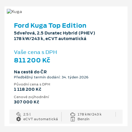
Ford Kuga Top Edition
5dveřová, 2.5 Duratec Hybrid (PHEV)
178 kW/243 k, eCVT automatická
Vaše cena s DPH
811 200 Kč
Na cestě do ČR
Předběžný termín dodání: 34. týden 2026
Původní cena s DPH
1 118 200 Kč
Cenové zvýhodnění
307 000 Kč
2.5 l
178 kW/243 k
eCVT automatická
Benzín