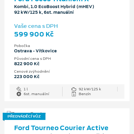
Kombi, 1.0 EcoBoost Hybrid (mHEV)
92 kW/125 k, 6st. manuální
Vaše cena s DPH
599 900 Kč
Pobočka
Ostrava - Vítkovice
Původní cena s DPH
822 900 Kč
Cenové zvýhodnění
223 000 Kč
1 l
92 kW/125 k
6st. manuální
Benzín
PŘEDVÁDĚCÍ VŮZ
Ford Tourneo Courier Active