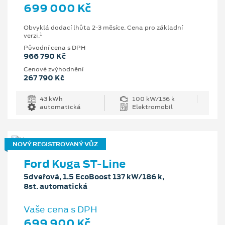
699 000 Kč
Obvyklá dodací lhůta 2-3 měsíce. Cena pro základní
1
verzi.
Původní cena s DPH
966 790 Kč
Cenové zvýhodnění
267 790 Kč
43 kWh
100 kW/136 k
automatická
Elektromobil
NOVÝ REGISTROVANÝ VŮZ
Ford Kuga ST-Line
5dveřová, 1.5 EcoBoost 137 kW/186 k,
8st. automatická
Vaše cena s DPH
699 900 Kč