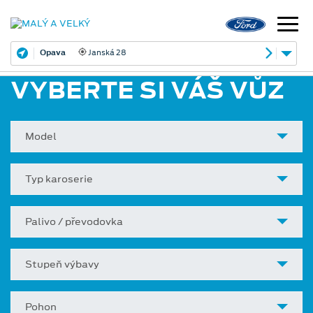
Opava
Janská 28
VYBERTE SI VÁŠ VŮZ
Model
Typ karoserie
Palivo / převodovka
Stupeň výbavy
Pohon