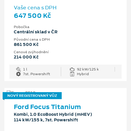
Vaše cena s DPH
647 500 Kč
Pobočka
Centrální sklad v ČR
Původní cena s DPH
861 500 Kč
Cenové zvýhodnění
214 000 Kč
1 l
92 kW/125 k
7st. Powershift
Hybrid
NOVÝ REGISTROVANÝ VŮZ
Ford Focus Titanium
Kombi, 1.0 EcoBoost Hybrid (mHEV)
114 kW/155 k, 7st. Powershift