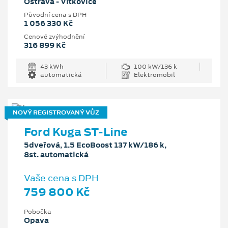
Ostrava - Vítkovice
Původní cena s DPH
1 056 330 Kč
Cenové zvýhodnění
316 899 Kč
43 kWh
100 kW/136 k
automatická
Elektromobil
NOVÝ REGISTROVANÝ VŮZ
Ford Kuga ST-Line
5dveřová, 1.5 EcoBoost 137 kW/186 k,
8st. automatická
Vaše cena s DPH
759 800 Kč
Pobočka
Opava