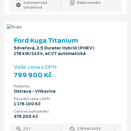
Automatická
Elektromobil
1stupňová
Ford Kuga Titanium
5dveřová, 2.5 Duratec Hybrid (PHEV)
178 kW/243 k, eCVT automatická
Vaše cena s DPH
799 900 Kč
Pobočka
Ostrava - Vítkovice
Původní cena s DPH
1 176 100 Kč
Cenové zvýhodnění
376 200 Kč
2.5 l
178 kW/243 k