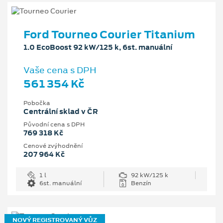
Ford Tourneo Courier Titanium
1.0 EcoBoost 92 kW/125 k, 6st. manuální
Vaše cena s DPH
561 354 Kč
Pobočka
Centrální sklad v ČR
Původní cena s DPH
769 318 Kč
Cenové zvýhodnění
207 964 Kč
1 l
92 kW/125 k
6st. manuální
Benzín
NOVÝ REGISTROVANÝ VŮZ