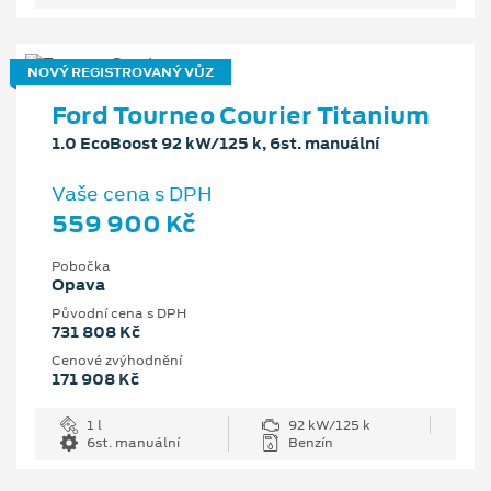
NOVÝ REGISTROVANÝ VŮZ
Ford Tourneo Courier Titanium
1.0 EcoBoost 92 kW/125 k, 6st. manuální
Vaše cena s DPH
559 900 Kč
Pobočka
Opava
Původní cena s DPH
731 808 Kč
Cenové zvýhodnění
171 908 Kč
1 l
92 kW/125 k
6st. manuální
Benzín