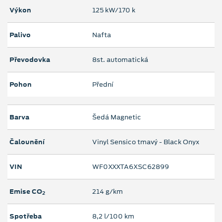
Výkon
125 kW/170 k
Palivo
Nafta
Převodovka
8st. automatická
Pohon
Přední
Barva
Šedá Magnetic
Čalounění
Vinyl Sensico tmavý - Black Onyx
VIN
WF0XXXTA6XSC62899
Emise CO
214 g/km
2
Spotřeba
8,2 l/100 km