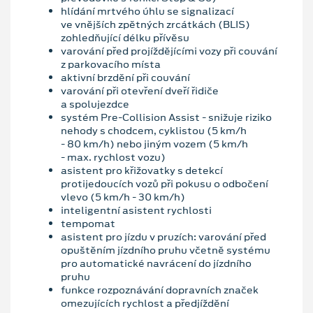
hlídání mrtvého úhlu se signalizací
ve vnějších zpětných zrcátkách (BLIS)
zohledňující délku přívěsu
varování před projíždějícími vozy při couvání
z parkovacího místa
aktivní brzdění při couvání
varování při otevření dveří řidiče
a spolujezdce
systém Pre-Collision Assist - snižuje riziko
nehody s chodcem, cyklistou (5 km/h
- 80 km/h) nebo jiným vozem (5 km/h
- max. rychlost vozu)
asistent pro křižovatky s detekcí
protijedoucích vozů při pokusu o odbočení
vlevo (5 km/h - 30 km/h)
inteligentní asistent rychlosti
tempomat
asistent pro jízdu v pruzích: varování před
opuštěním jízdního pruhu včetně systému
pro automatické navrácení do jízdního
pruhu
funkce rozpoznávání dopravních značek
omezujících rychlost a předjíždění