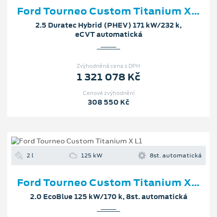
Ford Tourneo Custom Titanium X L2
2.5 Duratec Hybrid (PHEV) 171 kW/232 k,
eCVT automatická
Zvýhodněná cena s DPH
1 321 078 Kč
Cenové zvýhodnění
308 550 Kč
2 l
125 kW
8st. automatická
Ford Tourneo Custom Titanium X L1
2.0 EcoBlue 125 kW/170 k, 8st. automatická