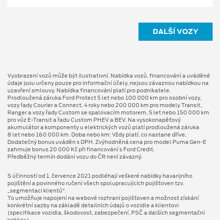
DALŠÍ VOZY
Vyobrazení vozů může být ilustrativní. Nabídka vozů, financování a uváděné
údaje jsou určeny pouze pro informační účely, nejsou závaznou nabídkou na
uzavření smlouvy. Nabídka financování platí pro podnikatele.
Prodloužená záruka Ford Protect 5 let nebo 100 000 km pro osobní vozy,
vozy řady Courier a Connect, 4 roky nebo 200 000 km pro modely Transit,
Ranger a vozy řady Custom se spalovacím motorem, 5 let nebo 150 000 km
pro vůz E-Transit a řadu Custom PHEV a BEV. Na vysokonapěťový
akumulátor a komponenty u elektrických vozů platí prodloužená záruka
8 let nebo 160 000 km. Doba nebo km: Vždy platí, co nastane dříve.
Dodatečný bonus uváděn s DPH. Zvýhodněná cena pro model Puma Gen⁠-⁠E
zahrnuje bonus 20 000 Kč při financování s Ford Credit.
Předběžný termín dodání vozu do ČR není závazný.
S účinností od 1. července 2021 podléhají veškeré nabídky havarijního
pojištění a povinného ručení všech spolupracujících pojišťoven tzv.
„segmentaci klientů“.
To umožňuje napojení na webové rozhraní pojišťoven a možnost získání
konkrétní sazby na základě detailních údajů o vozidle a klientovi
(specifikace vozidla, škodovost, zabezpečení, PSČ a dalších segmentační
kritéria).