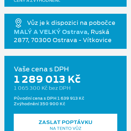
CENY A ZVÝHODNĚNÍ.
Vůz je k dispozici na pobočce
MALÝ A VELKÝ Ostrava
, Ruská
2877, 70300 Ostrava - Vítkovice
Vaše cena s DPH
1 289 013 Kč
1 065 300 Kč bez DPH
Původní cena s DPH 1 639 913 Kč
Zvýhodnění 350 900 Kč
ZASLAT POPTÁVKU
NA TENTO VŮZ