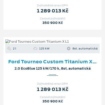
Zvýhodněná cena s DPH
1 289 013 Kč
Cenové zvýhodnění
350 900 Kč
2 l
125 kW
8st. automatická
Ford Tourneo Custom Titanium X L1
2.0 EcoBlue 125 kW/170 k, 8st. automatická
Zvýhodněná cena s DPH
1 289 013 Kč
Cenové zvýhodnění
350 900 Kč