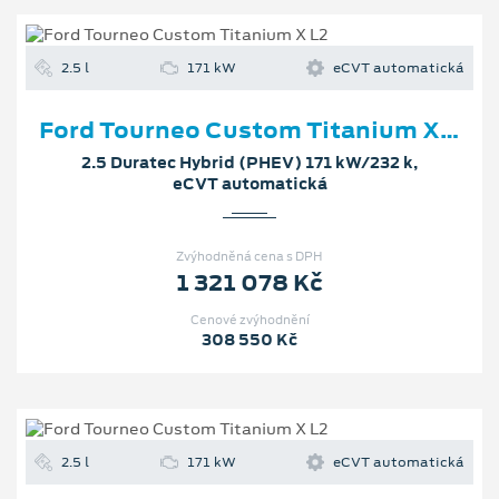
2.5 l
171 kW
eCVT automatická
Ford Tourneo Custom Titanium X L2
2.5 Duratec Hybrid (PHEV) 171 kW/232 k,
eCVT automatická
Zvýhodněná cena s DPH
1 321 078 Kč
Cenové zvýhodnění
308 550 Kč
2.5 l
171 kW
eCVT automatická