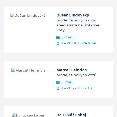
Dušan Lindovský
prodejce nových vozů,
specialista na užitkové
vozy
E‑mail
+420 601 374 904
Marcel Heinrich
prodejce nových vozů
E‑mail
+420 770 132 131
Bc. Lukáš Labaj