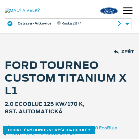
Ostrava - Vítkovice
Ruská 2877
ZPĚT
FORD TOURNEO
CUSTOM TITANIUM X
L1
2.0 ECOBLUE 125 KW/170 K,
8ST. AUTOMATICKÁ
DODATEČNÝ BONUS VE VÝŠI 104 060 KČ *