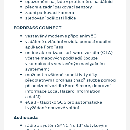
upozornění na jízdu v protisměru na dálnici
přední a zadní parkovací senzory
zadní parkovací kamera
sledování bdělosti řidiče
FORDPASS CONNECT
vestavěný modem s připojením 5G
vzdálené ovládání vozidla pomocí mobilní
aplikace FordPass
online aktualizace softwaru vozidla (OTA)
včetně mapových podkladů (pouze
v kombinaci s vestavěným navigačním
systémem)
možnost rozšířené konektivity díky
předplatným FordPass (např. služba pomoci
při odcizení vozidla Ford Secure, dopravní
informace Local Hazard Information
a další)
eCall - tlačítko SOS pro automatické
i vyžádané nouzové volání
Audio sada
rádio a systém SYNC 4 s 13" dotykovým