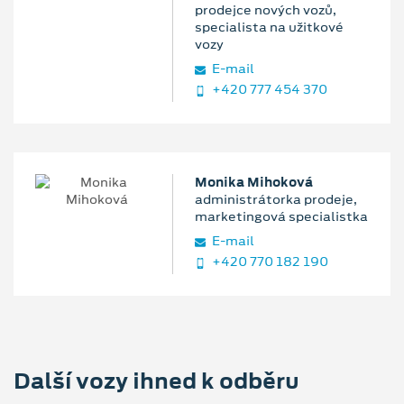
prodejce nových vozů,
specialista na užitkové
vozy
E‑mail
+420 777 454 370
Monika Mihoková
administrátorka prodeje,
marketingová specialistka
E‑mail
+420 770 182 190
Další vozy ihned k odběru