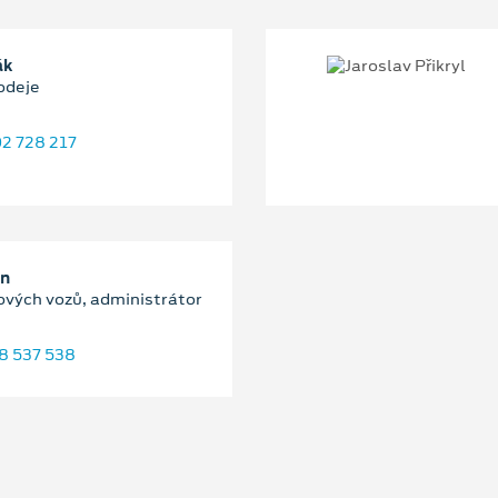
ák
odeje
2 728 217
an
ových vozů, administrátor
8 537 538