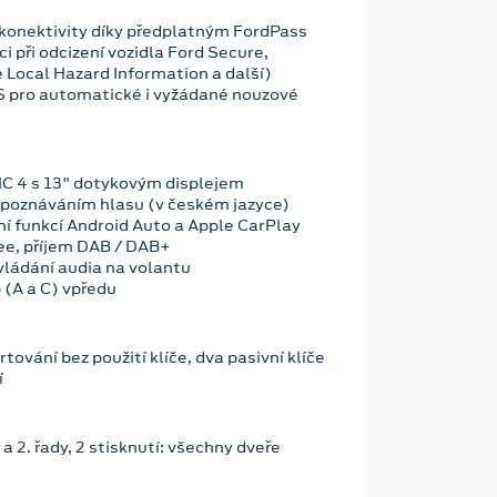
konektivity díky předplatným FordPass
i při odcizení vozidla Ford Secure,
 Local Hazard Information a další)
OS pro automatické i vyžádané nouzové
C 4 s 13" dotykovým displejem
zpoznáváním hlasu (v českém jazyce)
ní funkcí Android Auto a Apple CarPlay
ee, příjem DAB / DAB+
vládání audia na volantu
 (A a C) vpředu
tování bez použití klíče, dva pasivní klíče
í
. a 2. řady, 2 stisknutí: všechny dveře