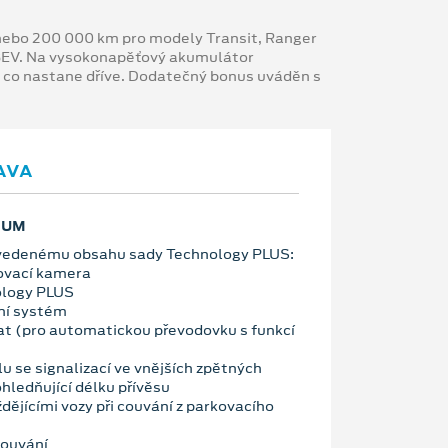
y nebo 200 000 km pro modely Transit, Ranger
 BEV. Na vysokonapěťový akumulátor
, co nastane dříve. Dodatečný bonus uváděn s
AVA
IUM
 uvedenému obsahu sady Technology PLUS:
ovací kamera
ology PLUS
ní systém
t (pro automatickou převodovku s funkcí
u se signalizací ve vnějších zpětných
hledňující délku přívěsu
ždějícími vozy při couvání z parkovacího
 couvání