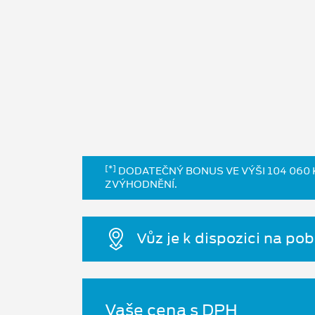
[*]
DODATEČNÝ BONUS VE VÝŠI 104 060 K
ZVÝHODNĚNÍ.
Vůz je k dispozici na po
Vaše cena s DPH