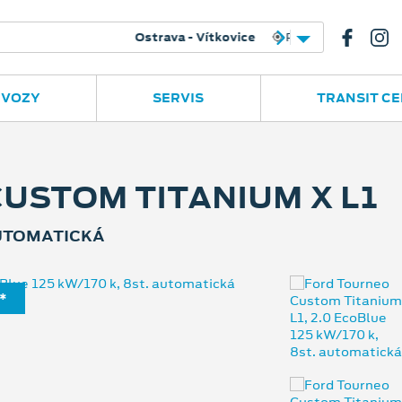
e
Ruská 2877
596 780 977
 VOZY
SERVIS
TRANSIT C
USTOM TITANIUM X L1
AUTOMATICKÁ
*