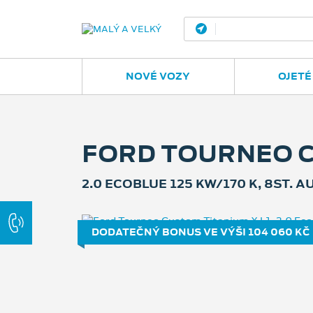
Ostrava - Vítkovic
NOVÉ VOZY
OJETÉ
FORD TOURNEO C
2.0 ECOBLUE 125 KW/170 K, 8ST. 
DODATEČNÝ BONUS VE VÝŠI 104 060 KČ 