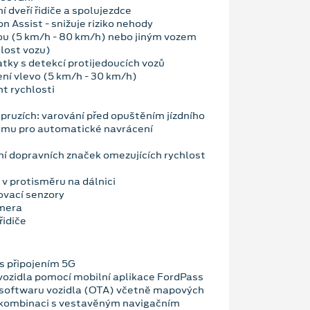
í dveří řidiče a spolujezdce
n Assist - snižuje riziko nehody
ou (5 km/h - 80 km/h) nebo jiným vozem
hlost vozu)
atky s detekcí protijedoucích vozů
ení vlevo (5 km/h - 30 km/h)
nt rychlosti
v pruzích: varování před opuštěním jízdního
ému pro automatické navrácení
í dopravních značek omezujících rychlost
 v protisměru na dálnici
ovací senzory
amera
řidiče
 připojením 5G
vozidla pomocí mobilní aplikace FordPass
 softwaru vozidla (OTA) včetně mapových
 kombinaci s vestavěným navigačním