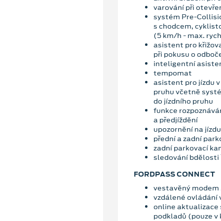
varování při otevřen
systém Pre-Collisio
s chodcem, cyklist
(5 km/h - max. ryc
asistent pro křižov
při pokusu o odboč
inteligentní asiste
tempomat
asistent pro jízdu 
pruhu včetně syst
do jízdního pruhu
funkce rozpoznáván
a předjíždění
upozornění na jízdu
přední a zadní park
zadní parkovací k
sledování bdělosti 
FORDPASS CONNECT
vestavěný modem s
vzdálené ovládání 
online aktualizace
podkladů (pouze v