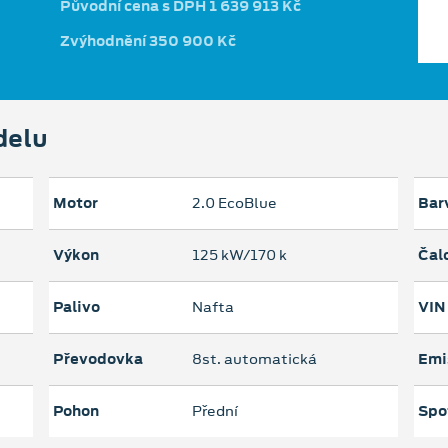
Původní cena s DPH 1 639 913 Kč
Zvýhodnění 350 900 Kč
delu
Motor
2.0 EcoBlue
Bar
Výkon
125 kW/170 k
Čal
Palivo
Nafta
VIN
Převodovka
8st. automatická
Emi
Pohon
Přední
Spo