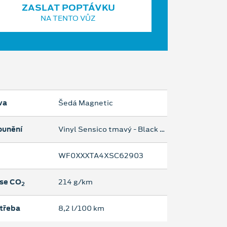
ZASLAT POPTÁVKU
NA TENTO VŮZ
va
Šedá Magnetic
ounění
Vinyl Sensico tmavý - Black Onyx
WF0XXXTA4XSC62903
se CO
214 g/km
2
třeba
8,2 l/100 km