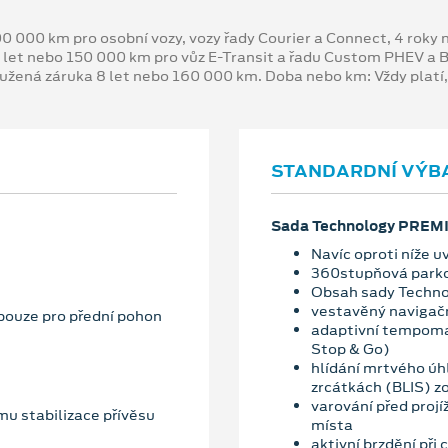
00 000 km pro osobní vozy, vozy řady Courier a Connect, 4 rok
 let nebo 150 000 km pro vůz E-Transit a řadu Custom PHEV a
oužená záruka 8 let nebo 160 000 km. Doba nebo km: Vždy platí
STANDARDNÍ VÝB
Sada Technology PREM
Navíc oproti níže
360stupňová park
Obsah sady Techn
vestavěný navigač
pouze pro přední pohon
adaptivní tempoma
Stop & Go)
hlídání mrtvého úhl
zrcátkách (BLIS) zo
varování před projí
ému stabilizace přívěsu
místa
aktivní brzdění při