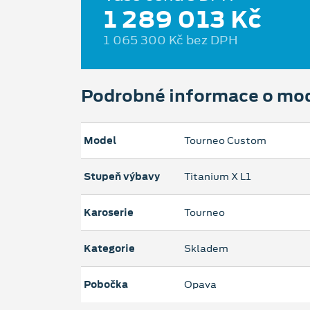
1 289 013 Kč
1 065 300 Kč bez DPH
Podrobné informace o mo
Model
Tourneo Custom
Stupeň výbavy
Titanium X L1
Karoserie
Tourneo
Kategorie
Skladem
Pobočka
Opava