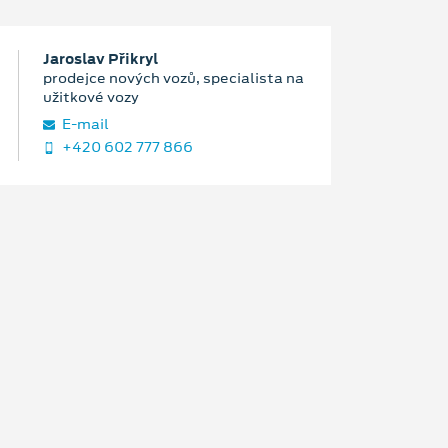
Jaroslav Přikryl
prodejce nových vozů, specialista na
užitkové vozy
E‑mail
+420 602 777 866