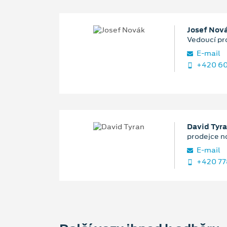
Josef Nov
Vedoucí pr
E‑mail
+420 60
David Tyr
prodejce n
E‑mail
+420 77