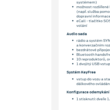
systémem)
možnost rozšířené 
(např. služba pomoc
dopravní informace
eCall - tlačítko S
volání
Audio sada
rádio a systém SYN
a konverzačním ro
bezdrátové připoje
Bluetooth handsfr
10 reproduktorů, o
1 dvojitý USB vstup
Systém KeyFree
vstup do vozu a star
dálkového ovládán
Konfigurace odemykání
1 stisknutí: dveře 1