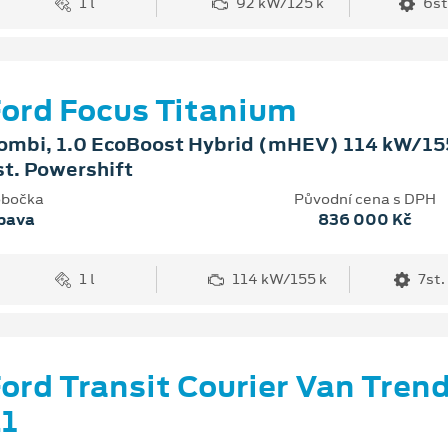
1 l
92 kW/125 k
6st
ord Focus Titanium
ombi, 1.0 EcoBoost Hybrid (mHEV) 114 kW/155
st. Powershift
bočka
Původní cena s DPH
pava
836 000 Kč
1 l
114 kW/155 k
7st.
ord Transit Courier Van Tren
1