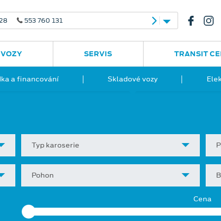
 28
553 760 131
 VOZY
SERVIS
TRANSIT C
ka a financování
Skladové vozy
Ele
Typ karoserie
P
Pohon
B
Cena