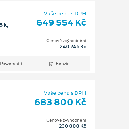
Vaše cena s DPH
649 554 Kč
 k,
Cenové zvýhodnění
240 246 Kč
 Powershift
Benzín
Vaše cena s DPH
683 800 Kč
Cenové zvýhodnění
230 000 Kč