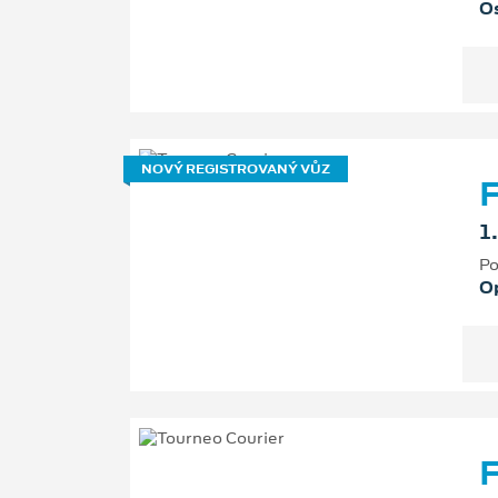
Os
NOVÝ REGISTROVANÝ VŮZ
F
1
Po
O
F