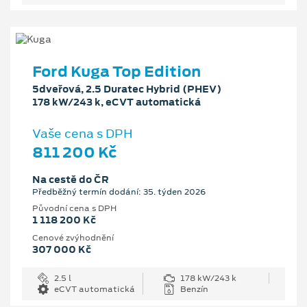
Ford Kuga Top Edition
5dveřová, 2.5 Duratec Hybrid (PHEV)
178 kW/243 k, eCVT automatická
Vaše cena s DPH
811 200 Kč
Na cestě do ČR
Předběžný termín dodání: 35. týden 2026
Původní cena s DPH
1 118 200 Kč
Cenové zvýhodnění
307 000 Kč
2.5 l
178 kW/243 k
eCVT automatická
Benzín