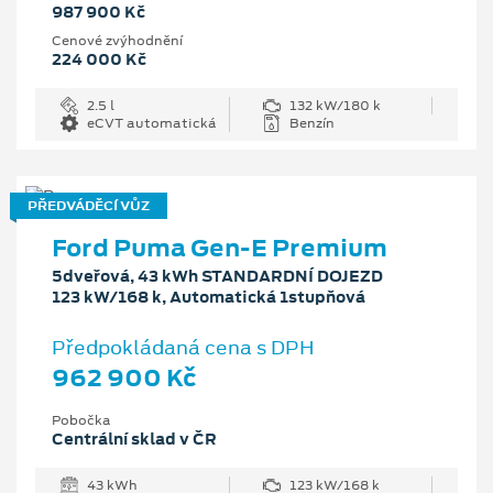
987 900 Kč
Cenové zvýhodnění
224 000 Kč
2.5 l
132 kW/180 k
eCVT automatická
Benzín
PŘEDVÁDĚCÍ VŮZ
Ford Puma Gen-E Premium
5dveřová, 43 kWh STANDARDNÍ DOJEZD
123 kW/168 k, Automatická 1stupňová
Předpokládaná cena s DPH
962 900 Kč
Pobočka
Centrální sklad v ČR
43 kWh
123 kW/168 k