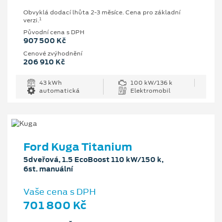
Obvyklá dodací lhůta 2-3 měsíce. Cena pro základní
1
verzi.
Původní cena s DPH
907 500 Kč
Cenové zvýhodnění
206 910 Kč
43 kWh
100 kW/136 k
automatická
Elektromobil
Ford Kuga Titanium
5dveřová, 1.5 EcoBoost 110 kW/150 k,
6st. manuální
Vaše cena s DPH
701 800 Kč