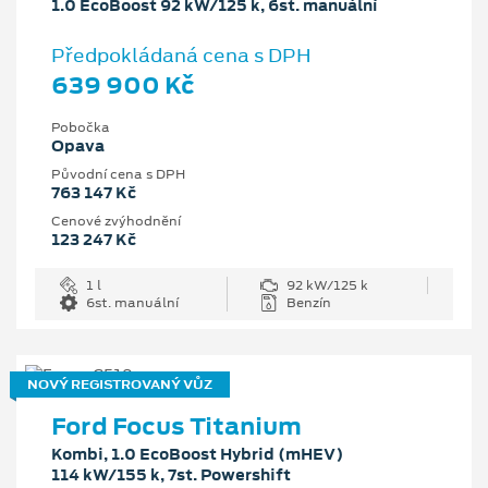
1.0 EcoBoost 92 kW/125 k, 6st. manuální
Předpokládaná cena s DPH
639 900 Kč
Pobočka
Opava
Původní cena s DPH
763 147 Kč
Cenové zvýhodnění
123 247 Kč
1 l
92 kW/125 k
6st. manuální
Benzín
NOVÝ REGISTROVANÝ VŮZ
Ford Focus Titanium
Kombi, 1.0 EcoBoost Hybrid (mHEV)
114 kW/155 k, 7st. Powershift