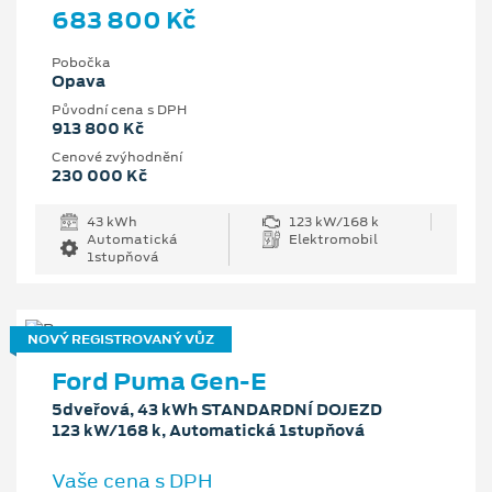
683 800 Kč
Pobočka
Opava
Původní cena s DPH
913 800 Kč
Cenové zvýhodnění
230 000 Kč
43 kWh
123 kW/168 k
Automatická
Elektromobil
1stupňová
NOVÝ REGISTROVANÝ VŮZ
Ford Puma Gen-E
5dveřová, 43 kWh STANDARDNÍ DOJEZD
123 kW/168 k, Automatická 1stupňová
Vaše cena s DPH