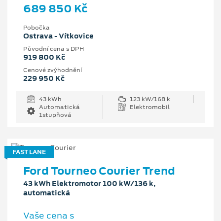
689 850 Kč
Pobočka
Ostrava - Vítkovice
Původní cena s DPH
919 800 Kč
Cenové zvýhodnění
229 950 Kč
43 kWh
123 kW/168 k
Automatická
Elektromobil
1stupňová
FAST LANE
Ford Tourneo Courier Trend
43 kWh Elektromotor 100 kW/136 k,
automatická
Vaše cena s