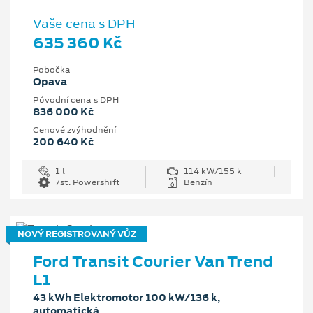
Vaše cena s DPH
635 360 Kč
Pobočka
Opava
Původní cena s DPH
836 000 Kč
Cenové zvýhodnění
200 640 Kč
1 l
114 kW/155 k
7st. Powershift
Benzín
NOVÝ REGISTROVANÝ VŮZ
Ford Transit Courier Van Trend
L1
43 kWh Elektromotor 100 kW/136 k,
automatická