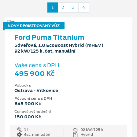
1
2
3
4
NOVÝ REGISTROVANÝ VŮZ
Ford Puma Titanium
5dveřová, 1.0 EcoBoost Hybrid (mHEV)
92 kW/125 k, 6st. manuální
Vaše cena s DPH
495 900 Kč
Pobočka
Ostrava - Vítkovice
Původní cena s DPH
645 900 Kč
Cenové zvýhodnění
150 000 Kč
1 l
92 kW/125 k
6st. manuální
Hybrid