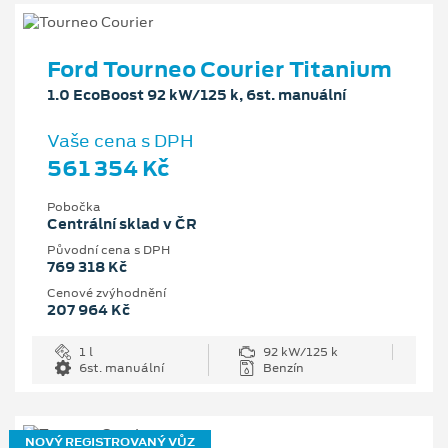
Ford Tourneo Courier Titanium
1.0 EcoBoost 92 kW/125 k, 6st. manuální
Vaše cena s DPH
561 354 Kč
Pobočka
Centrální sklad v ČR
Původní cena s DPH
769 318 Kč
Cenové zvýhodnění
207 964 Kč
1 l
92 kW/125 k
6st. manuální
Benzín
NOVÝ REGISTROVANÝ VŮZ