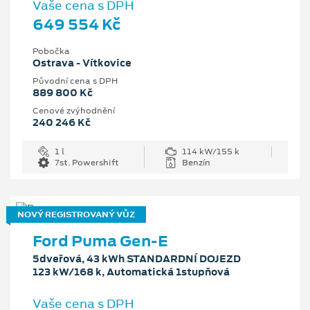
Vaše cena s DPH
649 554 Kč
Pobočka
Ostrava - Vítkovice
Původní cena s DPH
889 800 Kč
Cenové zvýhodnění
240 246 Kč
1 l
114 kW/155 k
7st. Powershift
Benzín
NOVÝ REGISTROVANÝ VŮZ
Ford Puma Gen-E
5dveřová, 43 kWh STANDARDNÍ DOJEZD
123 kW/168 k, Automatická 1stupňová
Vaše cena s DPH