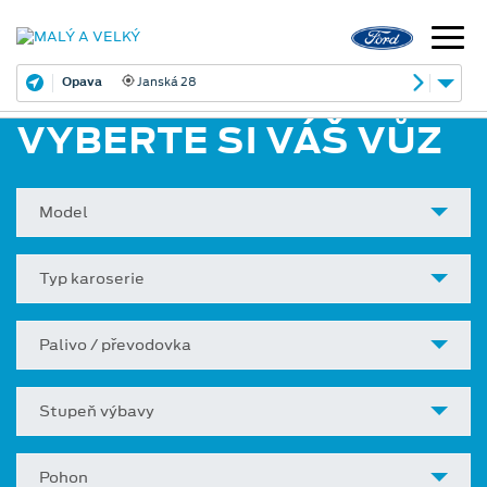
Opava
Janská 28
VYBERTE SI VÁŠ VŮZ
Model
Typ karoserie
Palivo / převodovka
Stupeň výbavy
Pohon