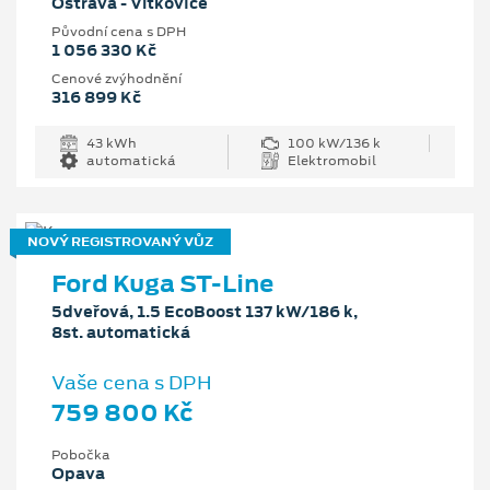
Ostrava - Vítkovice
Původní cena s DPH
1 056 330 Kč
Cenové zvýhodnění
316 899 Kč
43 kWh
100 kW/136 k
automatická
Elektromobil
NOVÝ REGISTROVANÝ VŮZ
Ford Kuga ST-Line
5dveřová, 1.5 EcoBoost 137 kW/186 k,
8st. automatická
Vaše cena s DPH
759 800 Kč
Pobočka
Opava