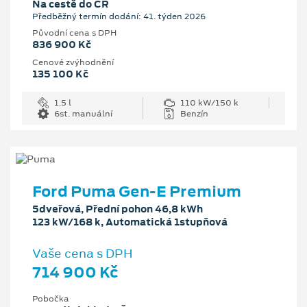
Na cestě do ČR
Předběžný termín dodání: 41. týden 2026
Původní cena s DPH
836 900 Kč
Cenové zvýhodnění
135 100 Kč
1.5 l
110 kW/150 k
6st. manuální
Benzín
Ford Puma Gen-E Premium
5dveřová, Přední pohon 46,8 kWh
123 kW/168 k, Automatická 1stupňová
Vaše cena s DPH
714 900 Kč
Pobočka