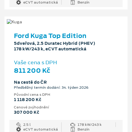
eCVT automatická
Benzín
Ford Kuga Top Edition
5dveřová, 2.5 Duratec Hybrid (PHEV)
178 kW/243 k, eCVT automatická
Vaše cena s DPH
811 200 Kč
Na cestě do ČR
Předběžný termín dodání: 34. týden 2026
Původní cena s DPH
1 118 200 Kč
Cenové zvýhodnění
307 000 Kč
2.5 l
178 kW/243 k
eCVT automatická
Benzín