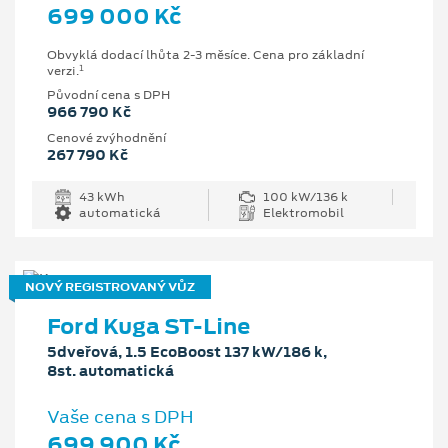
699 000 Kč
Obvyklá dodací lhůta 2-3 měsíce. Cena pro základní
1
verzi.
Původní cena s DPH
966 790 Kč
Cenové zvýhodnění
267 790 Kč
43 kWh
100 kW/136 k
automatická
Elektromobil
NOVÝ REGISTROVANÝ VŮZ
Ford Kuga ST-Line
5dveřová, 1.5 EcoBoost 137 kW/186 k,
8st. automatická
Vaše cena s DPH
699 900 Kč