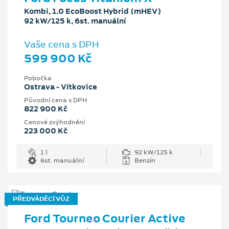
Kombi, 1.0 EcoBoost Hybrid (mHEV)
92 kW/125 k, 6st. manuální
Vaše cena s DPH
599 900 Kč
Pobočka
Ostrava - Vítkovice
Původní cena s DPH
822 900 Kč
Cenové zvýhodnění
223 000 Kč
1 l
92 kW/125 k
6st. manuální
Benzín
PŘEDVÁDĚCÍ VŮZ
Ford Tourneo Courier Active