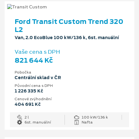
Ford Transit Custom Trend 320
L2
Van, 2.0 EcoBlue 100 kW/136 k, 6st. manuální
Vaše cena s DPH
821 644 Kč
Pobočka
Centrální sklad v ČR
Původní cena s DPH
1 226 335 Kč
Cenové zvýhodnění
404 691 Kč
2 l
100 kW/136 k
6st. manuální
Nafta