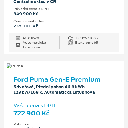
Centrální sklad v ČR
Původní cena s DPH
949 900 Kč
Cenové zvýhodnění
235 000 Kč
46.8 kWh
123 kW/168 k
Automatická
Elektromobil
1stupňová
Ford Puma Gen-E Premium
5dveřová, Přední pohon 46,8 kWh
123 kW/168 k, Automatická 1stupňová
Vaše cena s DPH
722 900 Kč
Pobočka