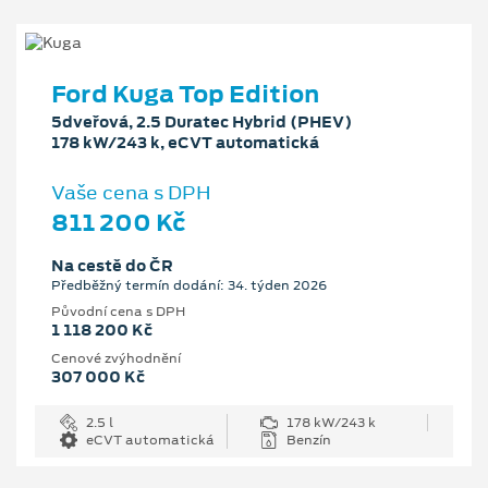
Ford Kuga Top Edition
5dveřová, 2.5 Duratec Hybrid (PHEV)
178 kW/243 k, eCVT automatická
Vaše cena s DPH
811 200 Kč
Na cestě do ČR
Předběžný termín dodání: 34. týden 2026
Původní cena s DPH
1 118 200 Kč
Cenové zvýhodnění
307 000 Kč
2.5 l
178 kW/243 k
eCVT automatická
Benzín