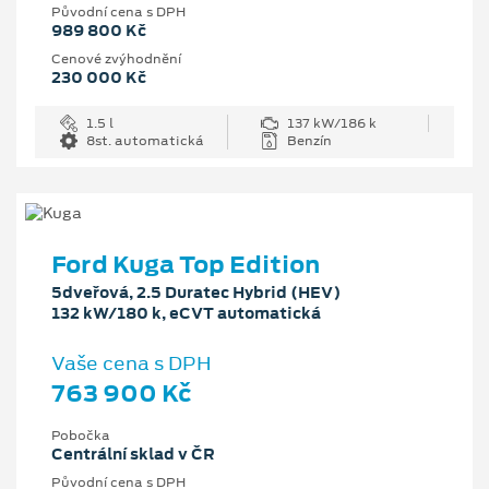
Původní cena s DPH
989 800 Kč
Cenové zvýhodnění
230 000 Kč
1.5 l
137 kW/186 k
8st. automatická
Benzín
Ford Kuga Top Edition
5dveřová, 2.5 Duratec Hybrid (HEV)
132 kW/180 k, eCVT automatická
Vaše cena s DPH
763 900 Kč
Pobočka
Centrální sklad v ČR
Původní cena s DPH