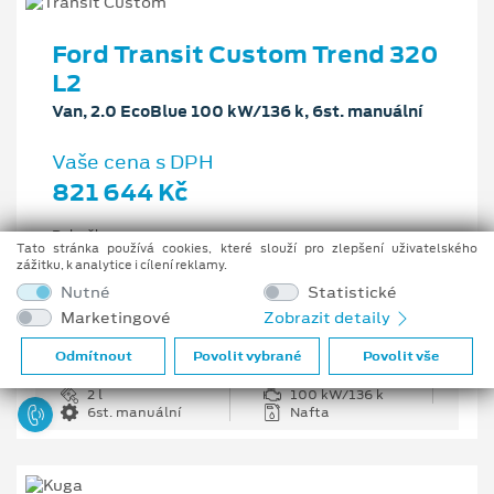
Ford Transit Custom Trend 320
L2
Van, 2.0 EcoBlue 100 kW/136 k, 6st. manuální
Vaše cena s DPH
821 644 Kč
Pobočka
Tato stránka používá cookies, které slouží pro zlepšení uživatelského
Opava
zážitku, k analytice i cílení reklamy.
Původní cena s DPH
Nutné
Statistické
1 226 335 Kč
Marketingové
Zobrazit detaily
Cenové zvýhodnění
404 691 Kč
Odmítnout
Povolit vybrané
Povolit vše
2 l
100 kW/136 k
6st. manuální
Nafta