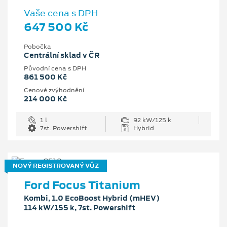
Vaše cena s DPH
647 500 Kč
Pobočka
Centrální sklad v ČR
Původní cena s DPH
861 500 Kč
Cenové zvýhodnění
214 000 Kč
1 l
92 kW/125 k
7st. Powershift
Hybrid
NOVÝ REGISTROVANÝ VŮZ
Ford Focus Titanium
Kombi, 1.0 EcoBoost Hybrid (mHEV)
114 kW/155 k, 7st. Powershift