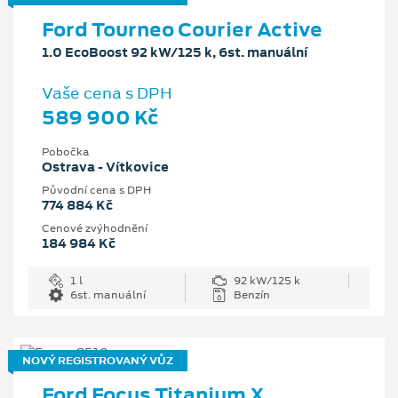
Ford Tourneo Courier Active
1.0 EcoBoost 92 kW/125 k, 6st. manuální
Vaše cena s DPH
589 900 Kč
Pobočka
Ostrava - Vítkovice
Původní cena s DPH
774 884 Kč
Cenové zvýhodnění
184 984 Kč
1 l
92 kW/125 k
6st. manuální
Benzín
NOVÝ REGISTROVANÝ VŮZ
Ford Focus Titanium X