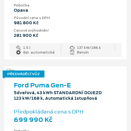
Pobočka
Opava
Původní cena s DPH
981 800 Kč
Cenové zvýhodnění
281 900 Kč
1.5 l
137 kW/186 k
8st. automatická
Benzín
PŘEDVÁDĚCÍ VŮZ
Ford Puma Gen-E
5dveřová, 43 kWh STANDARDNÍ DOJEZD
123 kW/168 k, Automatická 1stupňová
Předpokládaná cena s DPH
699 990 Kč