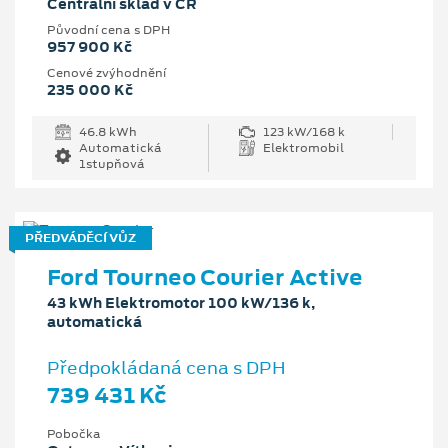
Centrální sklad v ČR
Původní cena s DPH
957 900 Kč
Cenové zvýhodnění
235 000 Kč
46.8 kWh
123 kW/168 k
Automatická
Elektromobil
1stupňová
PŘEDVÁDĚCÍ VŮZ
Ford Tourneo Courier Active
43 kWh Elektromotor 100 kW/136 k,
automatická
Předpokládaná cena s DPH
739 431 Kč
Pobočka