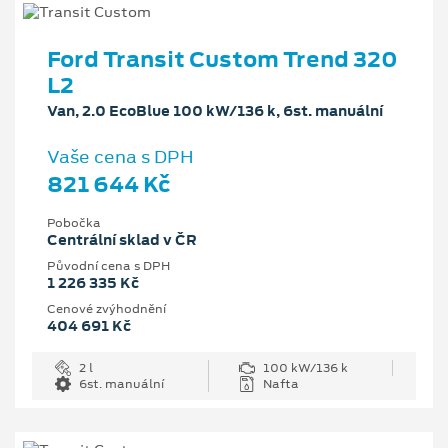
Ford Transit Custom Trend 320
L2
Van, 2.0 EcoBlue 100 kW/136 k, 6st. manuální
Vaše cena s DPH
821 644 Kč
Pobočka
Centrální sklad v ČR
Původní cena s DPH
1 226 335 Kč
Cenové zvýhodnění
404 691 Kč
2 l
100 kW/136 k
6st. manuální
Nafta