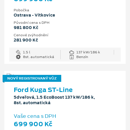
Pobočka
Ostrava - Vítkovice
Původní cena s DPH
981 800 Kč
Cenové zvýhodnění
281 900 Kč
1.5 l
137 kW/186 k
8st. automatická
Benzín
NOVÝ REGISTROVANÝ VŮZ
Ford Kuga ST-Line
5dveřová, 1.5 EcoBoost 137 kW/186 k,
8st. automatická
Vaše cena s DPH
699 900 Kč