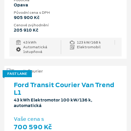
Pobočka
Opava
Původní cena s DPH
905 900 Kč
Cenové zvýhodnění
205 910 Kč
43 kWh
123 kW/168 k
Automatická
Elektromobil
1stupňová
FAST LANE
Ford Transit Courier Van Trend
L1
43 kWh Elektromotor 100 kW/136 k,
automatická
Vaše cena s
700 590 Kč