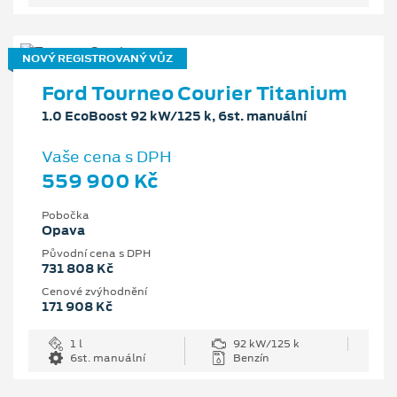
NOVÝ REGISTROVANÝ VŮZ
Ford Tourneo Courier Titanium
1.0 EcoBoost 92 kW/125 k, 6st. manuální
Vaše cena s DPH
559 900 Kč
Pobočka
Opava
Původní cena s DPH
731 808 Kč
Cenové zvýhodnění
171 908 Kč
1 l
92 kW/125 k
6st. manuální
Benzín