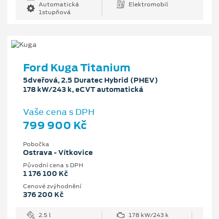
Automatická
Elektromobil
1stupňová
Ford Kuga Titanium
5dveřová, 2.5 Duratec Hybrid (PHEV)
178 kW/243 k, eCVT automatická
Vaše cena s DPH
799 900 Kč
Pobočka
Ostrava - Vítkovice
Původní cena s DPH
1 176 100 Kč
Cenové zvýhodnění
376 200 Kč
2.5 l
178 kW/243 k