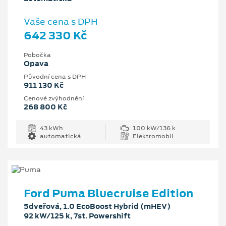
Vaše cena s DPH
642 330 Kč
Pobočka
Opava
Původní cena s DPH
911 130 Kč
Cenové zvýhodnění
268 800 Kč
43 kWh
100 kW/136 k
automatická
Elektromobil
Ford Puma Bluecruise Edition
5dveřová, 1.0 EcoBoost Hybrid (mHEV)
92 kW/125 k, 7st. Powershift