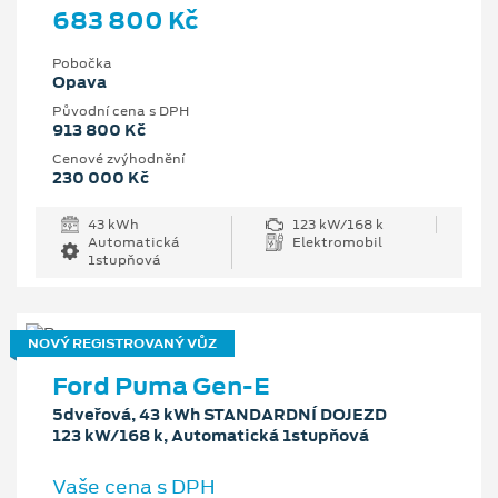
683 800 Kč
Pobočka
Opava
Původní cena s DPH
913 800 Kč
Cenové zvýhodnění
230 000 Kč
43 kWh
123 kW/168 k
Automatická
Elektromobil
1stupňová
NOVÝ REGISTROVANÝ VŮZ
Ford Puma Gen-E
5dveřová, 43 kWh STANDARDNÍ DOJEZD
123 kW/168 k, Automatická 1stupňová
Vaše cena s DPH