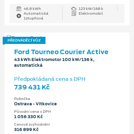
46.8 kWh
123 kW/168 k
Automatická
Elektromobil
1stupňová
PŘEDVÁDĚCÍ VŮZ
Ford Tourneo Courier Active
43 kWh Elektromotor 100 kW/136 k,
automatická
Předpokládaná cena s DPH
739 431 Kč
Pobočka
Ostrava - Vítkovice
Původní cena s DPH
1 056 330 Kč
Cenové zvýhodnění
316 899 Kč