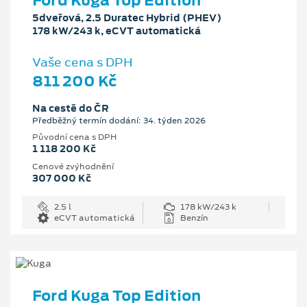
Ford Kuga Top Edition
5dveřová, 2.5 Duratec Hybrid (PHEV)
178 kW/243 k, eCVT automatická
Vaše cena s DPH
811 200 Kč
Na cestě do ČR
Předběžný termín dodání: 34. týden 2026
Původní cena s DPH
1 118 200 Kč
Cenové zvýhodnění
307 000 Kč
2.5 l
178 kW/243 k
eCVT automatická
Benzín
Ford Kuga Top Edition