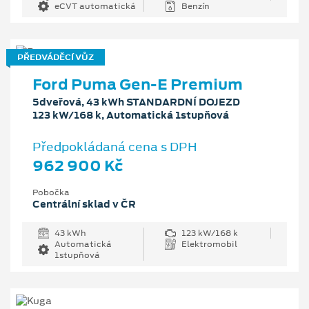
eCVT automatická
Benzín
PŘEDVÁDĚCÍ VŮZ
Ford Puma Gen-E Premium
5dveřová, 43 kWh STANDARDNÍ DOJEZD
123 kW/168 k, Automatická 1stupňová
Předpokládaná cena s DPH
962 900 Kč
Pobočka
Centrální sklad v ČR
43 kWh
123 kW/168 k
Automatická
Elektromobil
1stupňová