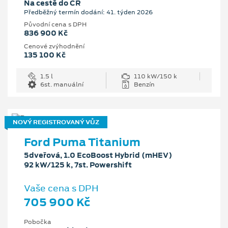
Na cestě do ČR
Předběžný termín dodání: 41. týden 2026
Původní cena s DPH
836 900 Kč
Cenové zvýhodnění
135 100 Kč
1.5 l
110 kW/150 k
6st. manuální
Benzín
NOVÝ REGISTROVANÝ VŮZ
Ford Puma Titanium
5dveřová, 1.0 EcoBoost Hybrid (mHEV)
92 kW/125 k, 7st. Powershift
Vaše cena s DPH
705 900 Kč
Pobočka