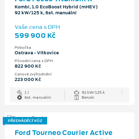
Kombi, 1.0 EcoBoost Hybrid (mHEV)
92 kW/125 k, 6st. manuální
Vaše cena s DPH
599 900 Kč
Pobočka
Ostrava - Vítkovice
Původní cena s DPH
822 900 Kč
Cenové zvýhodnění
223 000 Kč
1 l
92 kW/125 k
6st. manuální
Benzín
PŘEDVÁDĚCÍ VŮZ
Ford Tourneo Courier Active