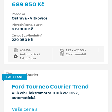
689 850 Kč
Pobočka
Ostrava - Vítkovice
Původní cena s DPH
919 800 Kč
Cenové zvýhodnění
229 950 Kč
43 kWh
123 kW/168 k
Automatická
Elektromobil
1stupňová
FAST LANE
Ford Tourneo Courier Trend
43 kWh Elektromotor 100 kW/136 k,
automatická
Vaše cena s