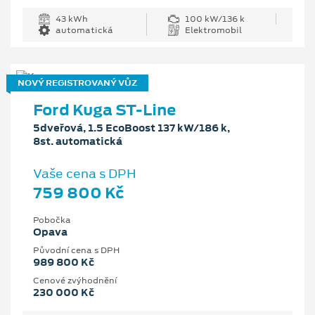
43 kWh
100 kW/136 k
automatická
Elektromobil
NOVÝ REGISTROVANÝ VŮZ
Ford Kuga ST-Line
5dveřová, 1.5 EcoBoost 137 kW/186 k,
8st. automatická
Vaše cena s DPH
759 800 Kč
Pobočka
Opava
Původní cena s DPH
989 800 Kč
Cenové zvýhodnění
230 000 Kč