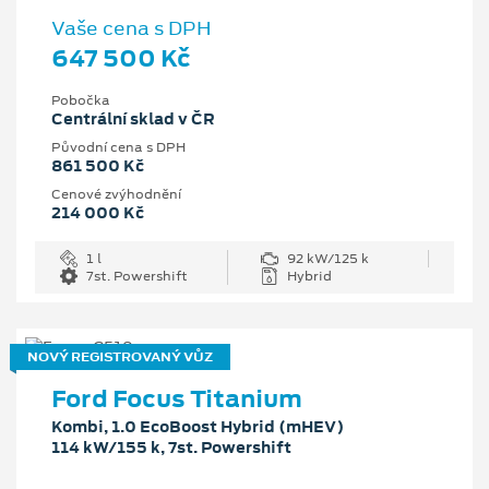
Vaše cena s DPH
647 500 Kč
Pobočka
Centrální sklad v ČR
Původní cena s DPH
861 500 Kč
Cenové zvýhodnění
214 000 Kč
1 l
92 kW/125 k
7st. Powershift
Hybrid
NOVÝ REGISTROVANÝ VŮZ
Ford Focus Titanium
Kombi, 1.0 EcoBoost Hybrid (mHEV)
114 kW/155 k, 7st. Powershift