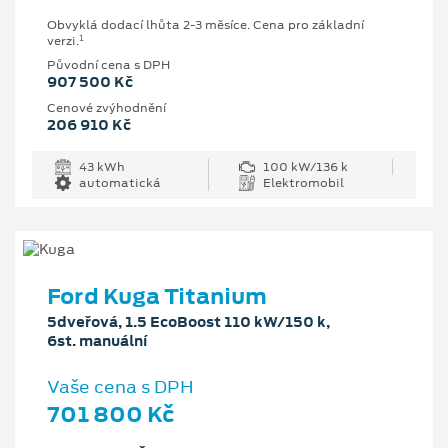
Obvyklá dodací lhůta 2-3 měsíce. Cena pro základní
1
verzi.
Původní cena s DPH
907 500 Kč
Cenové zvýhodnění
206 910 Kč
43 kWh
100 kW/136 k
automatická
Elektromobil
Ford Kuga Titanium
5dveřová, 1.5 EcoBoost 110 kW/150 k,
6st. manuální
Vaše cena s DPH
701 800 Kč