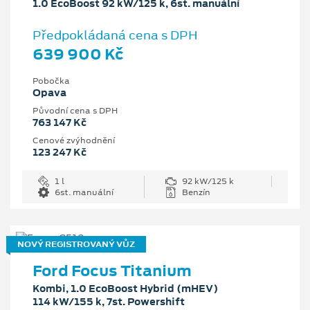
1.0 EcoBoost 92 kW/125 k, 6st. manuální
Předpokládaná cena s DPH
639 900 Kč
Pobočka
Opava
Původní cena s DPH
763 147 Kč
Cenové zvýhodnění
123 247 Kč
1 l
92 kW/125 k
6st. manuální
Benzín
NOVÝ REGISTROVANÝ VŮZ
Ford Focus Titanium
Kombi, 1.0 EcoBoost Hybrid (mHEV)
114 kW/155 k, 7st. Powershift