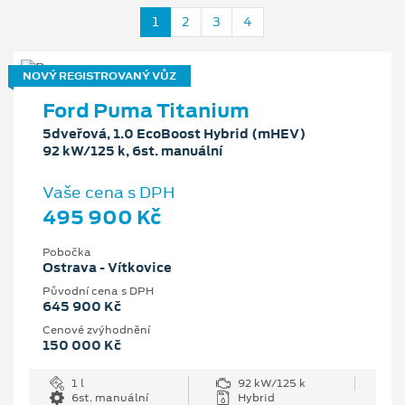
1
2
3
4
NOVÝ REGISTROVANÝ VŮZ
Ford Puma Titanium
5dveřová, 1.0 EcoBoost Hybrid (mHEV)
92 kW/125 k, 6st. manuální
Vaše cena s DPH
495 900 Kč
Pobočka
Ostrava - Vítkovice
Původní cena s DPH
645 900 Kč
Cenové zvýhodnění
150 000 Kč
1 l
92 kW/125 k
6st. manuální
Hybrid