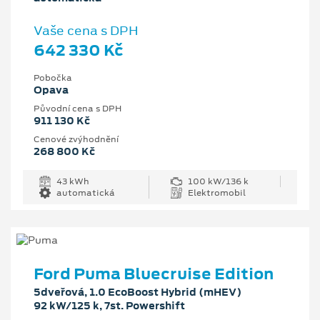
Vaše cena s DPH
642 330 Kč
Pobočka
Opava
Původní cena s DPH
911 130 Kč
Cenové zvýhodnění
268 800 Kč
43 kWh
100 kW/136 k
automatická
Elektromobil
Ford Puma Bluecruise Edition
5dveřová, 1.0 EcoBoost Hybrid (mHEV)
92 kW/125 k, 7st. Powershift