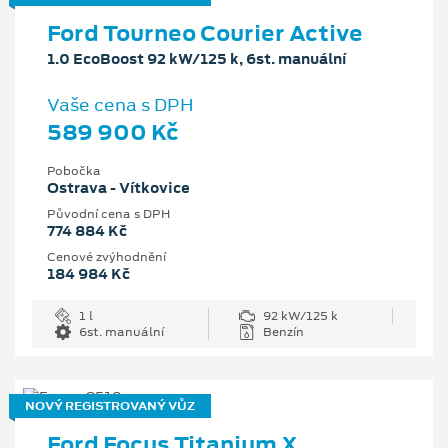
Ford Tourneo Courier Active
1.0 EcoBoost 92 kW/125 k, 6st. manuální
Vaše cena s DPH
589 900 Kč
Pobočka
Ostrava - Vítkovice
Původní cena s DPH
774 884 Kč
Cenové zvýhodnění
184 984 Kč
1 l
92 kW/125 k
6st. manuální
Benzín
NOVÝ REGISTROVANÝ VŮZ
Ford Focus Titanium X