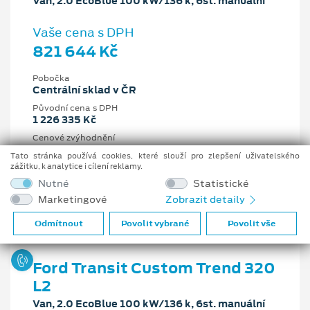
Van, 2.0 EcoBlue 100 kW/136 k, 6st. manuální
Vaše cena s DPH
821 644 Kč
Pobočka
Centrální sklad v ČR
Původní cena s DPH
1 226 335 Kč
Cenové zvýhodnění
404 691 Kč
Tato stránka používá cookies, které slouží pro zlepšení uživatelského
zážitku, k analytice i cílení reklamy.
2 l
100 kW/136 k
Nutné
Statistické
6st. manuální
Nafta
Marketingové
Zobrazit detaily
Odmítnout
Povolit vybrané
Povolit vše
Ford Transit Custom Trend 320
L2
Van, 2.0 EcoBlue 100 kW/136 k, 6st. manuální