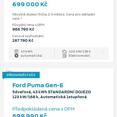
699 000 Kč
Obvyklá dodací lhůta 2-3 měsíce. Cena pro základní
1
verzi.
Původní cena s DPH
966 790 Kč
Cenové zvýhodnění
267 790 Kč
43 kWh
100 kW/136 k
automatická
Elektromobil
PŘEDVÁDĚCÍ VŮZ
Ford Puma Gen-E
5dveřová, 43 kWh STANDARDNÍ DOJEZD
123 kW/168 k, Automatická 1stupňová
Předpokládaná cena s DPH
699 990 Kč