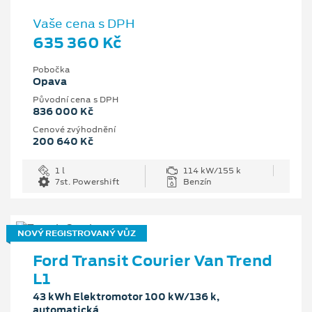
Vaše cena s DPH
635 360 Kč
Pobočka
Opava
Původní cena s DPH
836 000 Kč
Cenové zvýhodnění
200 640 Kč
1 l
114 kW/155 k
7st. Powershift
Benzín
NOVÝ REGISTROVANÝ VŮZ
Ford Transit Courier Van Trend
L1
43 kWh Elektromotor 100 kW/136 k,
automatická