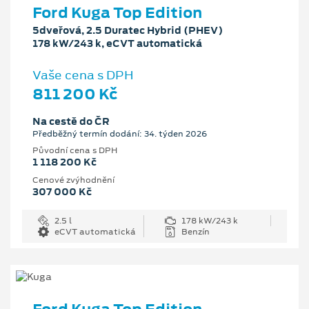
Ford Kuga Top Edition
5dveřová, 2.5 Duratec Hybrid (PHEV)
178 kW/243 k, eCVT automatická
Vaše cena s DPH
811 200 Kč
Na cestě do ČR
Předběžný termín dodání: 34. týden 2026
Původní cena s DPH
1 118 200 Kč
Cenové zvýhodnění
307 000 Kč
2.5 l
178 kW/243 k
eCVT automatická
Benzín