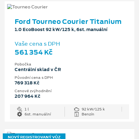
Ford Tourneo Courier Titanium
1.0 EcoBoost 92 kW/125 k, 6st. manuální
Vaše cena s DPH
561 354 Kč
Pobočka
Centrální sklad v ČR
Původní cena s DPH
769 318 Kč
Cenové zvýhodnění
207 964 Kč
1 l
92 kW/125 k
6st. manuální
Benzín
NOVÝ REGISTROVANÝ VŮZ