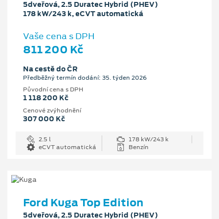
5dveřová, 2.5 Duratec Hybrid (PHEV)
178 kW/243 k, eCVT automatická
Vaše cena s DPH
811 200 Kč
Na cestě do ČR
Předběžný termín dodání: 35. týden 2026
Původní cena s DPH
1 118 200 Kč
Cenové zvýhodnění
307 000 Kč
2.5 l
178 kW/243 k
eCVT automatická
Benzín
Ford Kuga Top Edition
5dveřová, 2.5 Duratec Hybrid (PHEV)