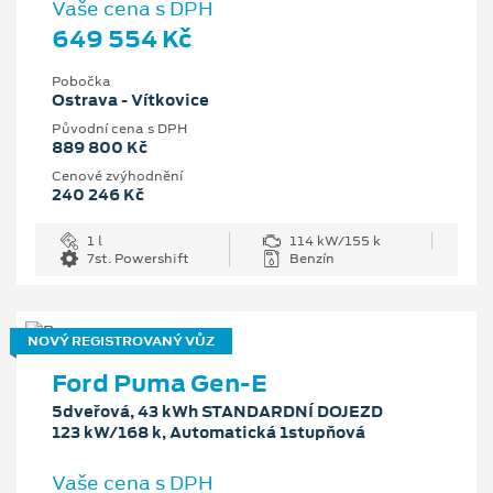
Vaše cena s DPH
649 554 Kč
Pobočka
Ostrava - Vítkovice
Původní cena s DPH
889 800 Kč
Cenové zvýhodnění
240 246 Kč
1 l
114 kW/155 k
7st. Powershift
Benzín
NOVÝ REGISTROVANÝ VŮZ
Ford Puma Gen-E
5dveřová, 43 kWh STANDARDNÍ DOJEZD
123 kW/168 k, Automatická 1stupňová
Vaše cena s DPH