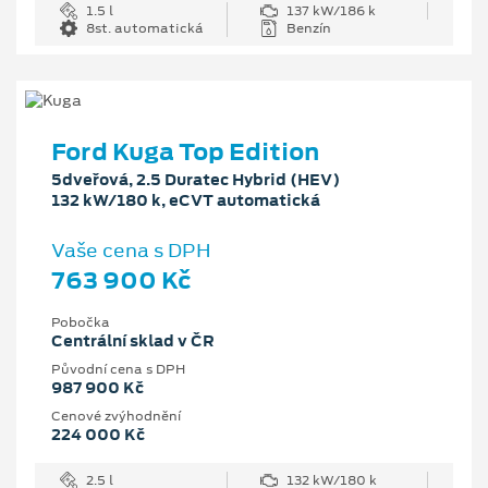
1.5 l
137 kW/186 k
8st. automatická
Benzín
Ford Kuga Top Edition
5dveřová, 2.5 Duratec Hybrid (HEV)
132 kW/180 k, eCVT automatická
Vaše cena s DPH
763 900 Kč
Pobočka
Centrální sklad v ČR
Původní cena s DPH
987 900 Kč
Cenové zvýhodnění
224 000 Kč
2.5 l
132 kW/180 k