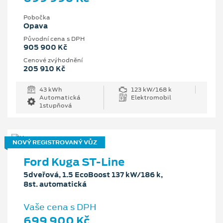
Pobočka
Opava
Původní cena s DPH
905 900 Kč
Cenové zvýhodnění
205 910 Kč
43 kWh
123 kW/168 k
Automatická
Elektromobil
1stupňová
NOVÝ REGISTROVANÝ VŮZ
Ford Kuga ST-Line
5dveřová, 1.5 EcoBoost 137 kW/186 k,
8st. automatická
Vaše cena s DPH
699 900 Kč