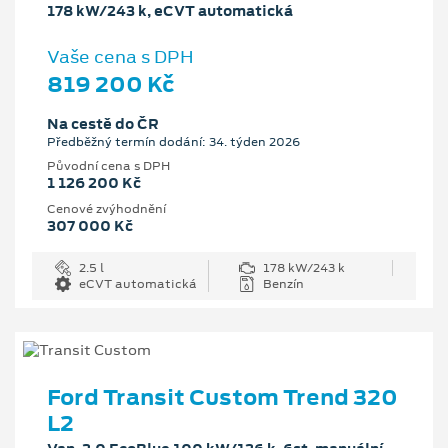
178 kW/243 k, eCVT automatická
Vaše cena s DPH
819 200 Kč
Na cestě do ČR
Předběžný termín dodání: 34. týden 2026
Původní cena s DPH
1 126 200 Kč
Cenové zvýhodnění
307 000 Kč
2.5 l
178 kW/243 k
eCVT automatická
Benzín
Ford Transit Custom Trend 320
L2