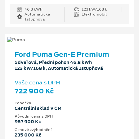
46.8 kWh
123 kW/168 k
Automatická
Elektromobil
1stupňová
Ford Puma Gen-E Premium
5dveřová, Přední pohon 46,8 kWh
123 kW/168 k, Automatická 1stupňová
Vaše cena s DPH
722 900 Kč
Pobočka
Centrální sklad v ČR
Původní cena s DPH
957 900 Kč
Cenové zvýhodnění
235 000 Kč