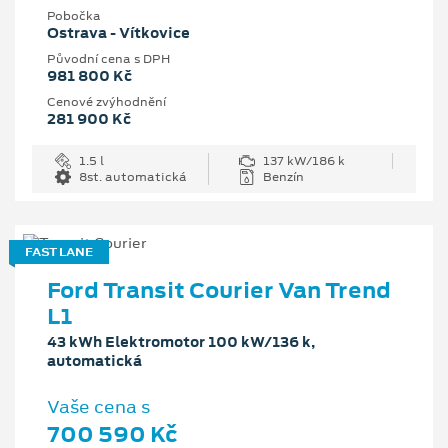
Pobočka
Ostrava - Vítkovice
Původní cena s DPH
981 800 Kč
Cenové zvýhodnění
281 900 Kč
1.5 l
137 kW/186 k
8st. automatická
Benzín
FAST LANE
Ford Transit Courier Van Trend
L1
43 kWh Elektromotor 100 kW/136 k,
automatická
Vaše cena s
700 590 Kč