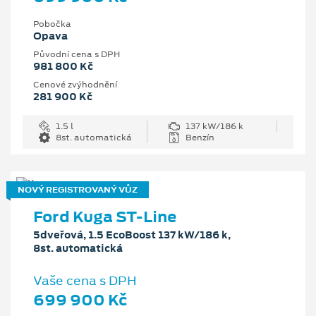
Pobočka
Opava
Původní cena s DPH
981 800 Kč
Cenové zvýhodnění
281 900 Kč
1.5 l
137 kW/186 k
8st. automatická
Benzín
NOVÝ REGISTROVANÝ VŮZ
Ford Kuga ST-Line
5dveřová, 1.5 EcoBoost 137 kW/186 k,
8st. automatická
Vaše cena s DPH
699 900 Kč