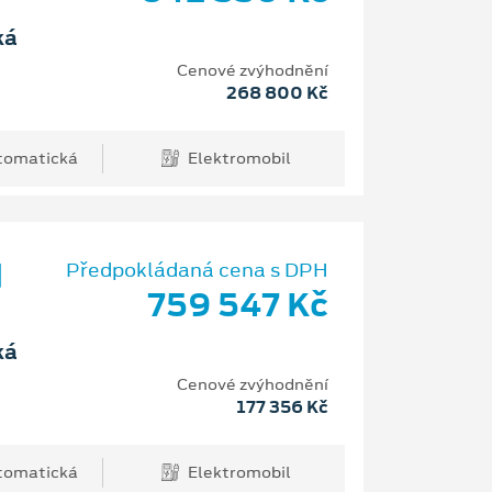
ká
Cenové zvýhodnění
268 800 Kč
tomatická
Elektromobil
d
Předpokládaná cena s DPH
759 547 Kč
ká
Cenové zvýhodnění
177 356 Kč
tomatická
Elektromobil