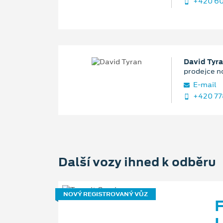
+420 60
David Tyr
prodejce n
E‑mail
+420 77
Další vozy ihned k odběru
NOVÝ REGISTROVANÝ VŮZ
F