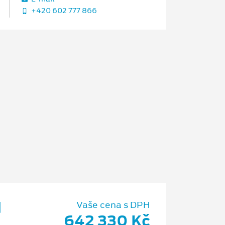
+420 602 777 866
d
Vaše cena s DPH
642 330 Kč