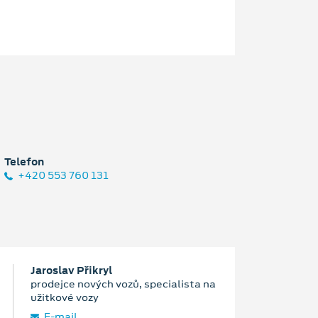
Telefon
+420 553 760 131
Jaroslav Přikryl
prodejce nových vozů, specialista na
užitkové vozy
E‑mail