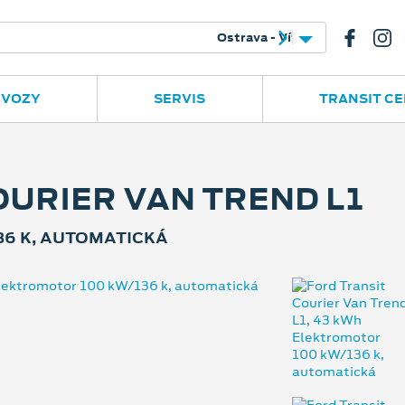
e
Ruská 2877
596 780 977
 VOZY
SERVIS
TRANSIT C
OURIER VAN TREND L1
36 K, AUTOMATICKÁ