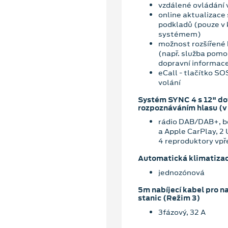
vzdálené ovládání 
online aktualizace
podkladů (pouze v
systémem)
možnost rozšířené 
(např. služba pomoc
dopravní informace
eCall - tlačítko S
volání
Systém SYNC 4 s 12" d
rozpoznáváním hlasu (v
rádio DAB/DAB+, be
a Apple CarPlay, 2
4 reproduktory vpř
Automatická klimatiza
jednozónová
5m nabíjecí kabel pro na
stanic (Režim 3)
3fázový, 32 A