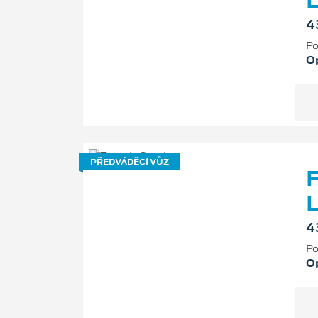
L
4
Po
O
PŘEDVÁDĚCÍ VŮZ
F
L
4
Po
O