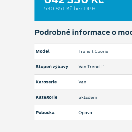
530 851 Kč bez DPH
Podrobné informace o mo
Model
Transit Courier
Stupeň výbavy
Van Trend L1
Karoserie
Van
Kategorie
Skladem
Pobočka
Opava