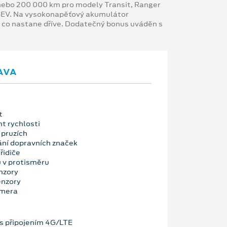
y nebo 200 000 km pro modely Transit, Ranger
 BEV. Na vysokonapěťový akumulátor
, co nastane dříve. Dodatečný bonus uváděn s
AVA
t
nt rychlosti
 pruzích
ní dopravních značek
řidiče
u v protisměru
nzory
enzory
amera
 připojením 4G/LTE