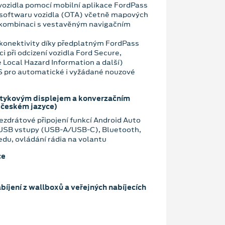
vozidla pomocí mobilní aplikace FordPass
 softwaru vozidla (OTA) včetně mapových
 kombinaci s vestavěným navigačním
konektivity díky předplatným FordPass
i při odcizení vozidla Ford Secure,
 Local Hazard Information a další)
OS pro automatické i vyžádané nouzové
otykovým displejem a konverzačním
 českém jazyce)
zdrátové připojení funkcí Android Auto
 USB vstupy (USB-A/USB-C), Bluetooth,
edu, ovládání rádia na volantu
ce
bíjení z wallboxů a veřejných nabíjecích