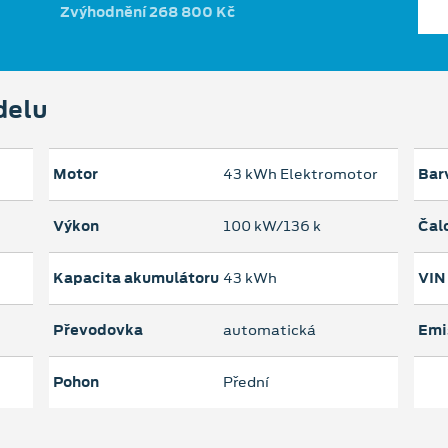
Zvýhodnění 268 800 Kč
delu
Motor
43 kWh Elektromotor
Bar
Výkon
100 kW/136 k
Čal
Kapacita akumulátoru
43 kWh
VIN
Převodovka
automatická
Emi
Pohon
Přední