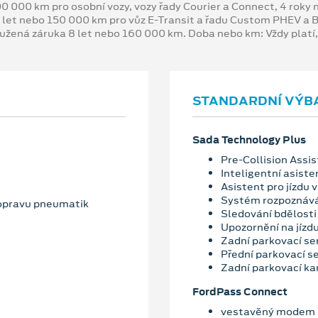
00 000 km pro osobní vozy, vozy řady Courier a Connect, 4 rok
 let nebo 150 000 km pro vůz E-Transit a řadu Custom PHEV a
oužená záruka 8 let nebo 160 000 km. Doba nebo km: Vždy platí
STANDARDNÍ VÝB
Sada Technology Plus
Pre-Collision Assis
Inteligentní asiste
Asistent pro jízdu v
Systém rozpoznává
 opravu pneumatik
Sledování bdělosti 
Upozornění na jízd
Zadní parkovací se
Přední parkovací s
Zadní parkovací k
FordPass Connect
vestavěný modem s