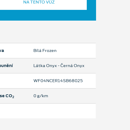
NA TENTO VŮZ
va
Bílá Frozen
ounění
Látka Onyx - Černá Onyx
WF04NCER14SB68025
se CO
0 g/km
2