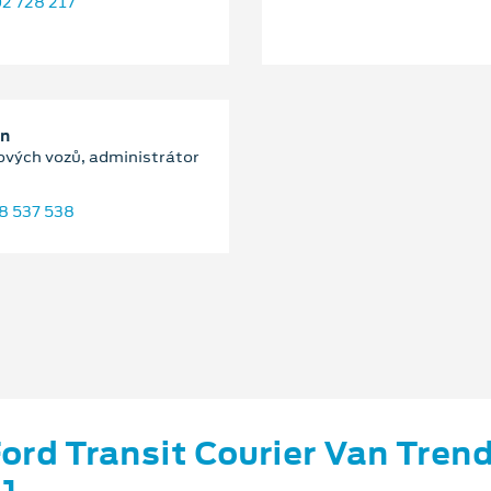
2 728 217
an
ových vozů, administrátor
8 537 538
ord Transit Courier Van Tren