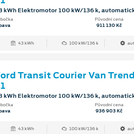
1
3 kWh Elektromotor 100 kW/136 k, automatic
bočka
Původní cena
pava
911 130 Kč
43 kWh
100 kW/136 k
au
ord Transit Courier Van Tren
1
3 kWh Elektromotor 100 kW/136 k, automatic
bočka
Původní cena
pava
936 903 Kč
43 kWh
100 kW/136 k
au