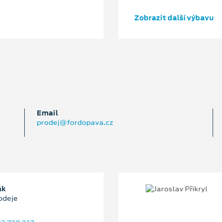
Zobrazit další výbavu
Email
prodej@fordopava.cz
ák
odeje