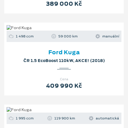
389 000 Kč
1 498 ccm
59 000 km
manuální
Ford Kuga
ČR 1.5 EcoBoost 110kW, AKCE! (2018)
Cena
409 990 Kč
1 995 ccm
119 900 km
automatická