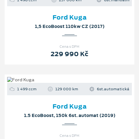
1 498 ccm
237 000 km
6st.manuální
Ford Kuga
1,5 EcoBoost 110kw CZ (2017)
Cena s DPH
229 990 Kč
1 499 ccm
129 000 km
6st.automatická
Ford Kuga
1.5 EcoBoost, 150k 6st. automat (2019)
Cena s DPH