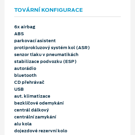
TOVÁRNÍ KONFIGURACE
6x airbag
ABS
parkovací asistent
protiprokluzový systém kol (ASR)
senzor tlaku v pneumatikách
stabilizace podvozku (ESP)
autorádio
bluetooth
CD přehrávač
USB
aut. klimatizace
bezklíčové odemykání
centrál dálkový
centrální zamykání
alu kola
dojezdové rezervní kolo