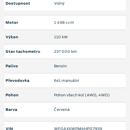
Dostupnost
Volný
Motor
1 498 ccm
Výkon
110 kW
Stav tachometru
237 000 km
Palivo
Benzin
Převodovka
6st.manuální
Pohon
Pohon všech kol (AWD, 4WD)
Barva
Červená
VIN
WF0AXXWPMAHP07959