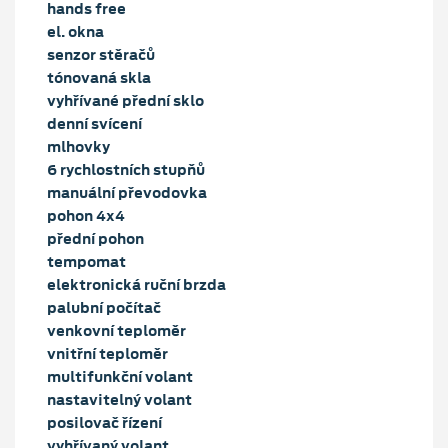
hands free
el. okna
senzor stěračů
tónovaná skla
vyhřívané přední sklo
denní svícení
mlhovky
6 rychlostních stupňů
manuální převodovka
pohon 4x4
přední pohon
tempomat
elektronická ruční brzda
palubní počítač
venkovní teploměr
vnitřní teploměr
multifunkční volant
nastavitelný volant
posilovač řízení
vyhřívaný volant