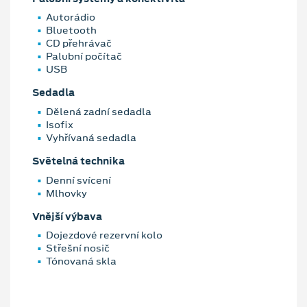
Autorádio
Bluetooth
CD přehrávač
Palubní počítač
USB
Sedadla
Dělená zadní sedadla
Isofix
Vyhřívaná sedadla
Světelná technika
Denní svícení
Mlhovky
Vnější výbava
Dojezdové rezervní kolo
Střešní nosič
Tónovaná skla