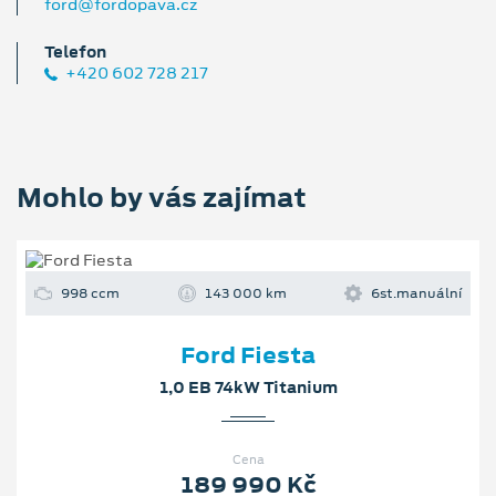
ford@fordopava.cz
Telefon
+420 602 728 217
Mohlo by vás zajímat
998 ccm
143 000 km
6st.manuální
Ford Fiesta
1,0 EB 74kW Titanium
Cena
189 990 Kč