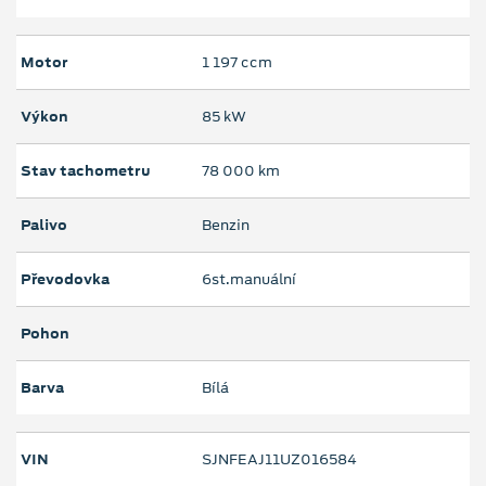
Motor
1 197 ccm
Výkon
85 kW
Stav tachometru
78 000 km
Palivo
Benzin
Převodovka
6st.manuální
Pohon
Barva
Bílá
VIN
SJNFEAJ11UZ016584