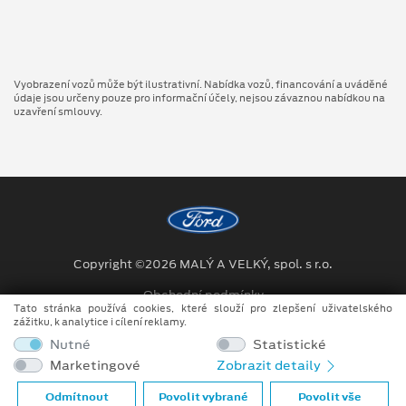
Vyobrazení vozů může být ilustrativní. Nabídka vozů, financování a uváděné
údaje jsou určeny pouze pro informační účely, nejsou závaznou nabídkou na
uzavření smlouvy.
Copyright ©2026 MALÝ A VELKÝ, spol. s r.o.
Obchodní podmínky
Tato stránka používá cookies, které slouží pro zlepšení uživatelského
zážitku, k analytice i cílení reklamy.
Ochrana osobních údajů
Nutné
Statistické
Prohlášení o zpracování údajů konečných zákazníků
Marketingové
Zobrazit detaily
Při tvorbě videí a obrázků na tomto webu je využíváno kombinace
Odmítnout
Povolit vybrané
Povolit vše