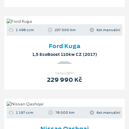
1 498 ccm
237 000 km
6st.manuální
Ford Kuga
1,5 EcoBoost 110kw CZ (2017)
Cena s DPH
229 990 Kč
1 197 ccm
78 000 km
6st.manuální
Nissan Qashqai