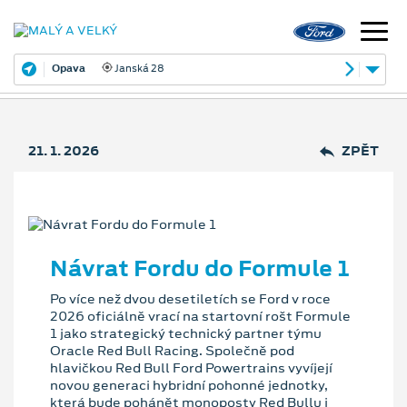
Opava
Janská 28
21. 1. 2026
ZPĚT
Návrat Fordu do Formule 1
Po více než dvou desetiletích se Ford v roce
2026 oficiálně vrací na startovní rošt Formule
1 jako strategický technický partner týmu
Oracle Red Bull Racing. Společně pod
hlavičkou Red Bull Ford Powertrains vyvíjejí
novou generaci hybridní pohonné jednotky,
která bude pohánět monoposty Red Bullu i