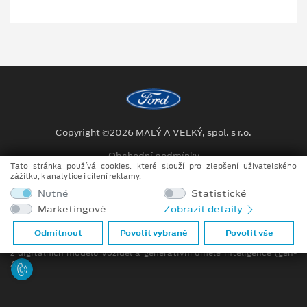
Copyright ©2026 MALÝ A VELKÝ, spol. s r.o.
Obchodní podmínky
Tato stránka používá cookies, které slouží pro zlepšení uživatelského
zážitku, k analytice i cílení reklamy.
Ochrana osobních údajů
Nutné
Statistické
Prohlášení o zpracování údajů konečných zákazníků
Marketingové
Zobrazit detaily
Při tvorbě videí a obrázků na tomto webu je využíváno kombinace
Odmítnout
Povolit vybrané
Povolit vše
tradičních fotografií či videí, počítačem generovaných snímků (CGI)
z digitálních modelů vozidel a generativní umělé inteligence (gen-
AI).