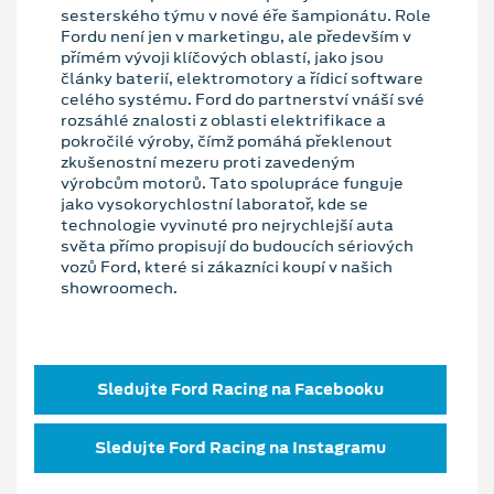
sesterského týmu v nové éře šampionátu. Role
Fordu není jen v marketingu, ale především v
přímém vývoji klíčových oblastí, jako jsou
články baterií, elektromotory a řídicí software
celého systému. Ford do partnerství vnáší své
rozsáhlé znalosti z oblasti elektrifikace a
pokročilé výroby, čímž pomáhá překlenout
zkušenostní mezeru proti zavedeným
výrobcům motorů. Tato spolupráce funguje
jako vysokorychlostní laboratoř, kde se
technologie vyvinuté pro nejrychlejší auta
světa přímo propisují do budoucích sériových
vozů Ford, které si zákazníci koupí v našich
showroomech.
Sledujte Ford Racing na Facebooku
Sledujte Ford Racing na Instagramu