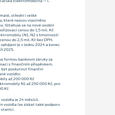
Záruka Elektromobilita — l.
malé, střední i velké
y, které nejsou vlastněny
y. Vztahuje se na nové osobní
ořizovací cenou do 1,5 mil. Kč
ektromobily (N1, N2 s hmotností
 cenou do 2,5 mil. Kč bez DPH.
ahájení je v lednu 2024 a konec
áří 2025.
a formou bankovní záruky za
naci s finančním příspěvkem.
 být poskytnut finanční
ané vozidlo:
obily až 200 000 Kč
ektromobily N1 až 250 000 Kč, pro
00 Kč
 vozidla je 24 měsíců.
m vozidla lze získat také podporu
 stanici.