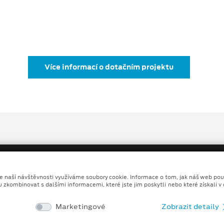
Více informací o dotačním projektu
ze naší návštěvnosti využíváme soubory cookie. Informace o tom, jak náš web pou
u zkombinovat s dalšími informacemi, které jste jim poskytli nebo které získali v
Copyright ©2026 MALÝ A VELKÝ, spol. s r.o.
Marketingové
Zobrazit detaily
Ochrana osobních údajů
Prohlášení o zpracování údaj