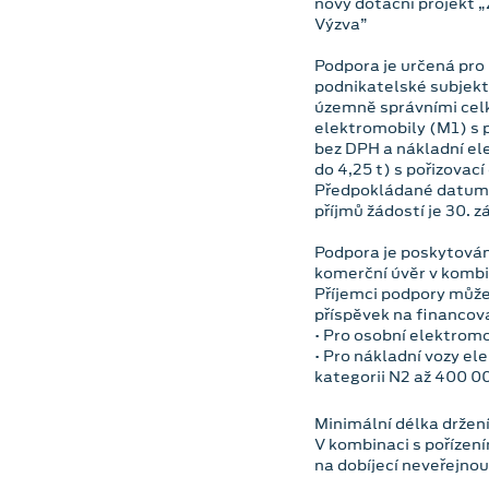
nový dotační projekt „
Výzva”
Podpora je určená pro 
podnikatelské subjekt
územně správními celk
elektromobily (M1) s p
bez DPH a nákladní el
do 4,25 t) s pořizovací
Předpokládané datum z
příjmů žádostí je 30. z
Podpora je poskytován
komerční úvěr v kombi
Příjemci podpory může
příspěvek na financov
• Pro osobní elektrom
• Pro nákladní vozy el
kategorii N2 až 400 0
Minimální délka držení
V kombinaci s pořízení
na dobíjecí neveřejnou