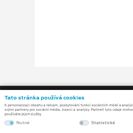
Tato stránka používá cookies
K personalizaci obsahu a reklam, poskytování funkcí sociálních médií a analý
svými partnery pro sociální média, inzerci a analýzy. Partneři tyto údaje moho
používáte jejich služby.
Nutné
Statistické
Obchodní podmínky