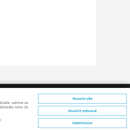
Povolit vše
žíváte, sdílíme se
 důsledku toho, že
Povolit vybrané
ů konečných zákazníků
Odmítnout