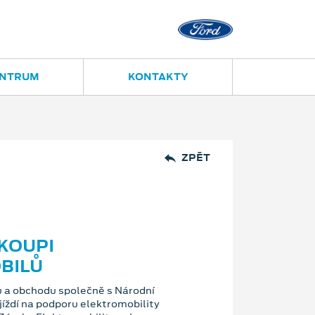
Ostrava - Vítkovice
Ruská 2877
ENTRUM
KONTAKTY
ZPĚT
KOUPI
BILŮ
 a obchodu společně s Národní
jíždí na podporu elektromobility