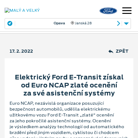
Opava
Janská 28
17. 2. 2022
ZPĚT
Elektrický Ford E-Transit získal
od Euro NCAP zlaté ocenění
za své asistenční systémy
Euro NCAP, nezávislá organizace posuzující
bezpečnost automobilů, udělila elektrickému
užitkovému vozu Ford E-Transit „zlaté“ ocenění
za jeho pokročilé asistenční systémy. Ocenění
je výsledkem analýzy technologií od automatického
brzdění před jiným vozidlem, cyklistou či chodcem