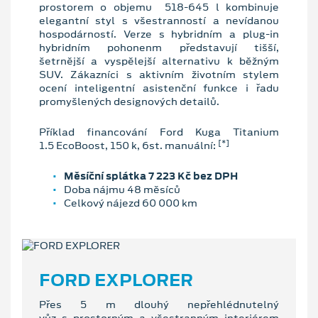
prostorem o objemu 518-645 l kombinuje
elegantní styl s všestranností a nevídanou
hospodárností. Verze s hybridním a plug-in
hybridním pohonenm představují tišší,
šetrnější a vyspělejší alternativu k běžným
SUV. Zákazníci s aktivním životním stylem
ocení inteligentní asistenční funkce i řadu
promyšlených designových detailů.
Příklad financování Ford Kuga Titanium
[*]
1.5 EcoBoost, 150 k, 6st. manuální:
Měsíční splátka 7 223 Kč bez DPH
Doba nájmu 48 měsíců
Celkový nájezd 60 000 km
FORD EXPLORER
Přes 5 m dlouhý nepřehlédnutelný
vůz s prostorným a všestranným interiérem