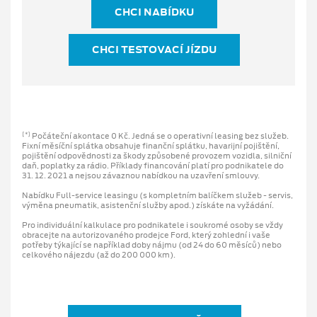
CHCI NABÍDKU
CHCI TESTOVACÍ JÍZDU
Počáteční akontace 0 Kč. Jedná se o operativní leasing bez služeb.
[*]
Fixní měsíční splátka obsahuje finanční splátku, havarijní pojištění,
pojištění odpovědnosti za škody způsobené provozem vozidla, silniční
daň, poplatky za rádio. Příklady financování platí pro podnikatele do
31. 12. 2021 a nejsou závaznou nabídkou na uzavření smlouvy.
Nabídku Full-service leasingu (s kompletním balíčkem služeb - servis,
výměna pneumatik, asistenční služby apod.) získáte na vyžádání.
Pro individuální kalkulace pro podnikatele i soukromé osoby se vždy
obracejte na autorizovaného prodejce Ford, který zohlední i vaše
potřeby týkající se například doby nájmu (od 24 do 60 měsíců) nebo
celkového nájezdu (až do 200 000 km).