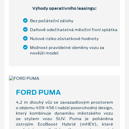
Výhody operativního leasingu:
Bez počáteční zálohy
Daňově odečitatelná měsíční fixní splátka
Nulové riziko zůstatkové hodnoty
Možnost pravidelné obměny vozu za
novější model
FORD PUMA
4,2 m dlouhý vůz se zavazadlovým prostorem
o objemu 409-456 l nabízí pozoruhodný design,
který kombinuje dynamiku městského vozu
se stylem vozu SUV. Puma je poháněna
ústrojím EcoBoost Hybrid (mHEV), které