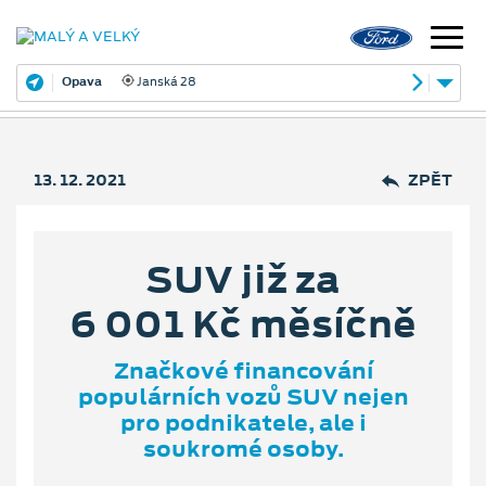
Opava
Janská 28
13. 12. 2021
ZPĚT
SUV již za
6 001 Kč měsíčně
Značkové financování
populárních vozů SUV nejen
pro podnikatele, ale i
soukromé osoby.