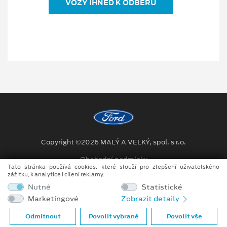
VOZY IHNED K ODBĚRU
Copyright ©2026 MALÝ A VELKÝ, spol. s r.o.
Obchodní podmínky
Tato stránka používá cookies, které slouží pro zlepšení uživatelského
zážitku, k analytice i cílení reklamy.
Ochrana osobních údajů
Nutné
Statistické
Prohlášení o zpracování údajů konečných zákazníků
Marketingové
Zobrazit detaily
Při tvorbě videí a obrázků na tomto webu je využíváno kombinace
Odmítnout
Povolit vybrané
Povolit vše
tradičních fotografií či videí, počítačem generovaných snímků (CGI)