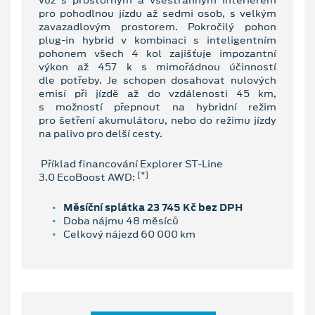
pro pohodlnou jízdu až sedmi osob, s velkým
zavazadlovým prostorem. Pokročilý pohon
plug-in hybrid v kombinaci s inteligentním
pohonem všech 4 kol zajišťuje impozantní
výkon až 457 k s mimořádnou účinností
dle potřeby. Je schopen dosahovat nulových
emisí při jízdě až do vzdálenosti 45 km,
s možností přepnout na hybridní režim
pro šetření akumulátoru, nebo do režimu jízdy
na palivo pro delší cesty.
Příklad financování Explorer ST-Line
[*]
3.0 EcoBoost AWD:
Měsíční splátka 23 745 Kč bez DPH
Doba nájmu 48 měsíců
Celkový nájezd 60 000 km