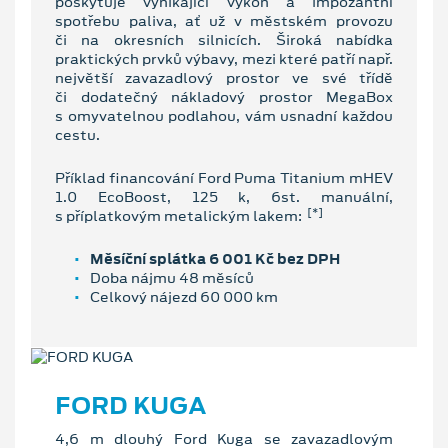
poskytuje vynikající výkon a impozantní
spotřebu paliva, ať už v městském provozu
či na okresních silnicích. Široká nabídka
praktických prvků výbavy, mezi které patří např.
největší zavazadlový prostor ve své třídě
či dodatečný nákladový prostor MegaBox
s omyvatelnou podlahou, vám usnadní každou
cestu.
Příklad financování Ford Puma Titanium mHEV
1.0 EcoBoost, 125 k, 6st. manuální,
[*]
s příplatkovým metalickým lakem:
Měsíční splátka 6 001 Kč bez DPH
Doba nájmu 48 měsíců
Celkový nájezd 60 000 km
FORD KUGA
4,6 m dlouhý Ford Kuga se zavazadlovým