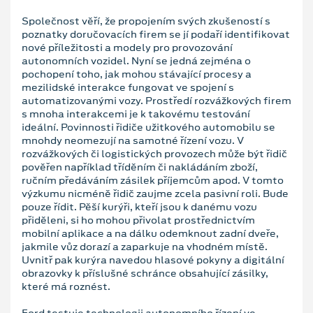
Společnost věří, že propojením svých zkušeností s
poznatky doručovacích firem se jí podaří identifikovat
nové příležitosti a modely pro provozování
autonomních vozidel. Nyní se jedná zejména o
pochopení toho, jak mohou stávající procesy a
mezilidské interakce fungovat ve spojení s
automatizovanými vozy. Prostředí rozvážkových firem
s mnoha interakcemi je k takovému testování
ideální. Povinnosti řidiče užitkového automobilu se
mnohdy neomezují na samotné řízení vozu. V
rozvážkových či logistických provozech může být řidič
pověřen například tříděním či nakládáním zboží,
ručním předáváním zásilek příjemcům apod. V tomto
výzkumu nicméně řidič zaujme zcela pasivní roli. Bude
pouze řídit. Pěší kurýři, kteří jsou k danému vozu
přiděleni, si ho mohou přivolat prostřednictvím
mobilní aplikace a na dálku odemknout zadní dveře,
jakmile vůz dorazí a zaparkuje na vhodném místě.
Uvnitř pak kurýra navedou hlasové pokyny a digitální
obrazovky k příslušné schránce obsahující zásilky,
které má roznést.
Ford testuje technologii autonomního řízení ve