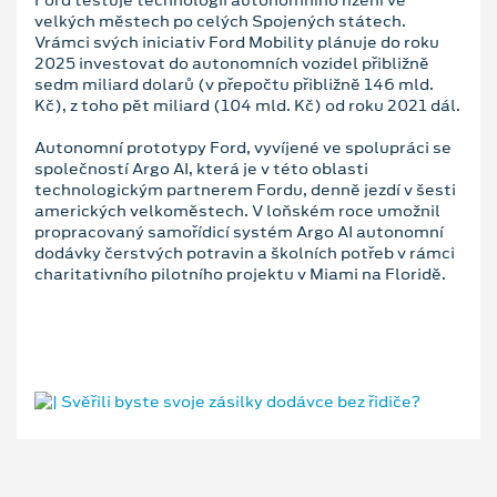
velkých městech po celých Spojených státech.
Vrámci svých iniciativ Ford Mobility plánuje do roku
2025 investovat do autonomních vozidel přibližně
sedm miliard dolarů (v přepočtu přibližně 146 mld.
Kč), z toho pět miliard (104 mld. Kč) od roku 2021 dál.
Autonomní prototypy Ford, vyvíjené ve spolupráci se
společností Argo AI, která je v této oblasti
technologickým partnerem Fordu, denně jezdí v šesti
amerických velkoměstech. V loňském roce umožnil
propracovaný samořídicí systém Argo AI autonomní
dodávky čerstvých potravin a školních potřeb v rámci
charitativního pilotního projektu v Miami na Floridě.