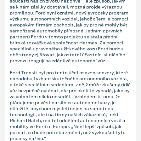
součástí našich životů než dříve – ale způsob, jakým
se k nám zásilky dostávají, možná projde výraznou
proměnou. Ford nyní oznámil nový evropský program
výzkumu autonomních vozidel, jehož cílem je pomoci
evropským firmám pochopit, jak by pro ně mohly být
samořízené automobily přínosné. Jedním z prvních
partnerů Fordu v tomto projektu se stala přední
britská rozvážková společnost Hermes. Za pomoci
speciálně upraveného užitkového vozu Ford budou
obě strany zjišťovat, jak ostatní účastníci silničního
provozu reagují na zdánlivě autonomní vůz.
Ford Transit byl pro tento účel osazen senzory, které
napodobují vzhled skutečného autonomního vozidla,
a také speciálním sedadlem, z nějž může zkušený řidič
vůz bezpečně ovládat, ale pro okolí to vypadá, jako by
za volantem nikdo neseděl. „Vzhledem k tomu, že
plánujeme přivést na silnice autonomní vozy, je
důležité, abychom mysleli nejen na samotnou
technologii, ale i na firmy našich zákazníků,“ řekl
Richard Balch, ředitel oddělení autonomních vozů a
mobility ve Ford of Europe. „Není lepší způsob, jak
poznat, co bude potřeba změnit, než vyzkoušet tyto
procesy naživo.“