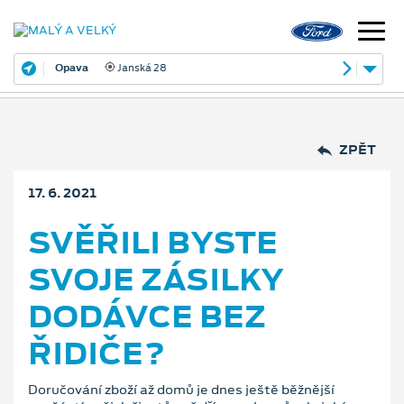
Opava
Janská 28
ZPĚT
17. 6. 2021
SVĚŘILI BYSTE
SVOJE ZÁSILKY
DODÁVCE BEZ
ŘIDIČE?
Doručování zboží až domů je dnes ještě běžnější