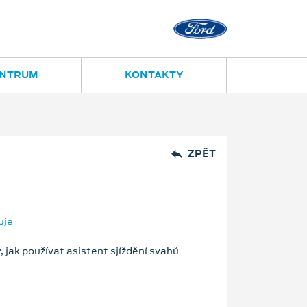
Ostrava - Vítkovice
Ruská 28
ENTRUM
KONTAKTY
ZPĚT
uje
 jak používat asistent sjíždění svahů