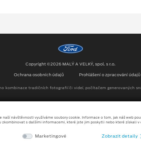
Copyright ©2026 MALÝ A VELKÝ, spol. s r.o.
Ochrana osobních údajů
Prohlášení o zpracování údaj
no kombinace tradičních fotografií či videí, počítačem generovaných sní
ze naší návštěvnosti využíváme soubory cookie. Informace o tom, jak náš web pou
u zkombinovat s dalšími informacemi, které jste jim poskytli nebo které získali v
Marketingové
Zobrazit detaily