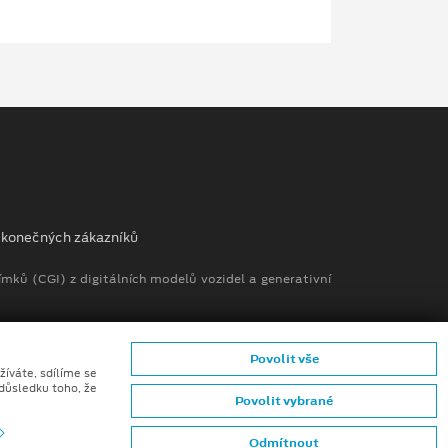
ů konečných zákazníků
mků (CGI) z digitálních modelů vozidel a generativní
Povolit vše
žíváte, sdílíme se
 důsledku toho, že
Povolit vybrané
Odmítnout