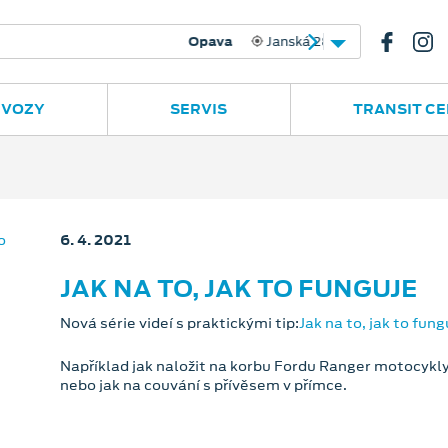
anská 28
553 760 131
 VOZY
SERVIS
TRANSIT C
6. 4. 2021
JAK NA TO, JAK TO FUNGUJE
Nová série videí s praktickými tip:
Jak na to, jak to fung
Například jak naložit na korbu Fordu Ranger motocykly,
nebo jak na couvání s přívěsem v přímce.