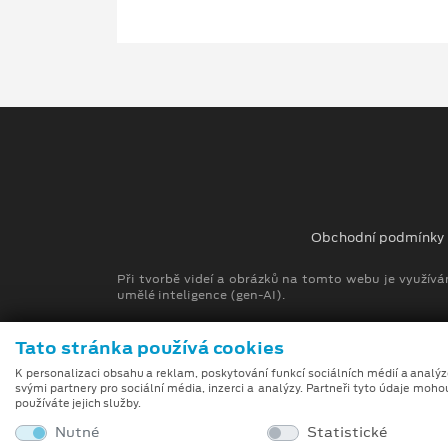
Obchodní podmínky
Při tvorbě videí a obrázků na tomto webu je využívá
umělé inteligence (gen-AI).
Tato stránka používá cookies
K personalizaci obsahu a reklam, poskytování funkcí sociálních médií a analý
svými partnery pro sociální média, inzerci a analýzy. Partneři tyto údaje moho
používáte jejich služby.
Nutné
Statistické